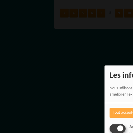
<
4
5
6
7
9
10
8
Les in
Nous utilisons
améliorer l'ex
Tout accept
An