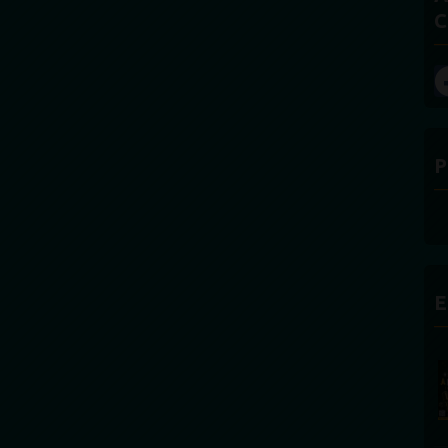
C
P
E