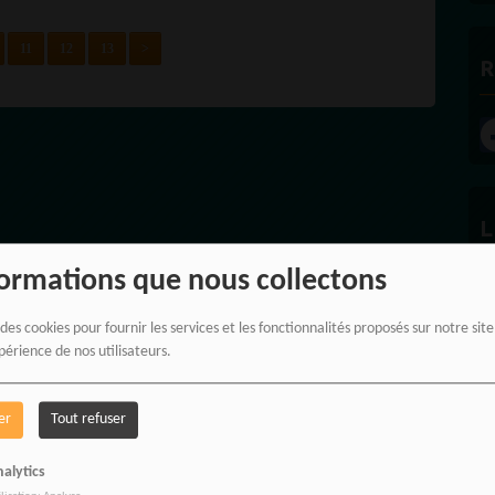
11
12
13
>
R
L
formations que nous collectons
 des cookies pour fournir les services et les fonctionnalités proposés sur notre sit
L
périence de nos utilisateurs.
er
Tout refuser
alytics