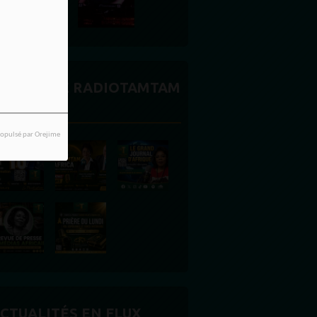
CTUALITÉ RADIOTAMTAM
FRICA
opulsé par Orejime
CTUALITÉS EN FLUX