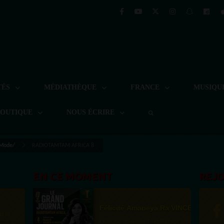
TÉS
MÉDIATHÈQUE
FRANCE
MUSIQU
BOUTIQUE
NOUS ÉCRIRE
 Mode/
RADIOTAMTAM AFRICA 8
EN CE MOMENT
REJ
Félicité Amaneya Ra VINCENT
L'Afrique réinvente l intelligence artificielle