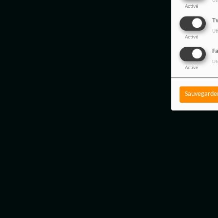
Ut
Activé
Tw
Ut
Activé
F
Ut
Activé
Sauvegarde