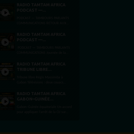
INTÉRIEURE Lundi 3 août 2026
RADIO TAMTAM AFRICA
Présentée...
PODCAST —...
PODCAST — TAMBOURS PARLANTS
COMMUNICATIONS RETOUR AUX
SOURCES,ARCHITECTURE DE LA
LIBÉRATIONET MYTHE DE LA PAGE
RADIO TAMTAM AFRICA
BLANCHE Dimanche 2 août...
PODCAST —...
PODCAST — TAMBOURS PARLANTS
COMMUNICATIONS Journée de la
femme africaine La Journée de la
femme africaine est célébrée chaque
RADIO TAMTAM AFRICA
31 juillet, en...
TRIBUNE LIBRE...
Tribune libre Régis Massimba à
Gabon Télévisions : deux couacs
d’entrée ? PAR RADIOTAMTAM
AFRICA LA PAROLE EST UNE FORCE À
RADIO TAMTAM AFRICA
peine...
GABON–GUINÉE...
Gabon–Guinée équatoriale Un accord
pour appliquer l’arrêt de la CIJ sur
Mbanié Par Félicité Amaneyâ Râ
VINCENTJournaliste,...