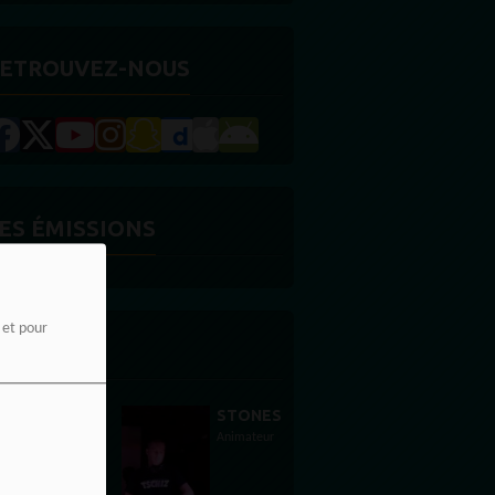
ETROUVEZ-NOUS
ES ÉMISSIONS
e et pour
'ÉQUIPE
STONES WILLIS
Animateur