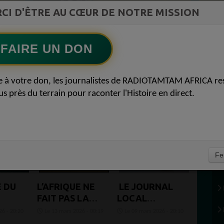
CI D'ÊTRE AU CŒUR DE NOTRE MISSION
Ecoutez maintenant
S
FAIRE UN DON
AFRICA 8
e à votre don, les journalistes de RADIOTAMTAM AFRICA re
us près du terrain pour raconter l'Histoire en direct.
(1
Fe
E DU
L’AFRIQUE NE
LE JOURNAL
FAIT PAS LA
LOCAL
UE
GUERRE EN
HEBDOMADAIRE
6 - 20:20
Le 13 mars 2026 - 00:19
Le 09 mars 2026 - 20:10
IRAN, MAIS