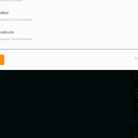
ilisation: Analyse
itter
ilisation: Fonctionnalité
acebook
A
ilisation: Fonctionnalité
A
Pr
r
A