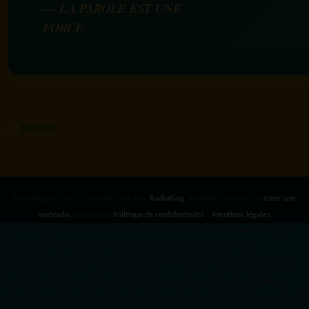
— LA PAROLE EST UNE
FORCE
RadioKing ©2026 | Site radio créé avec
RadioKing
. RadioKing propose de
créer une
webradio
facilement.
Politique de confidentialité
|
Mentions légales
google.com, pub-3931649406349689, DIRECT, f08c47fec0942fa0 radiotamtam.org/app-
ads.txt
radiotamtam.org/ads.txt. google.com, google.com,google.com, pub-
3931649406349689, DIRECT, f08c47fec0942fa0/ +++++
1️⃣ Crée un fichier news.xml dans
ton répertoire /feed/ ou /public_html/. 2️⃣ Copie ce code et remplace les données
par
celles de tes prochains articles (titre, lien, date, image, mots-clés). 3️⃣ Ajoute son URL dans