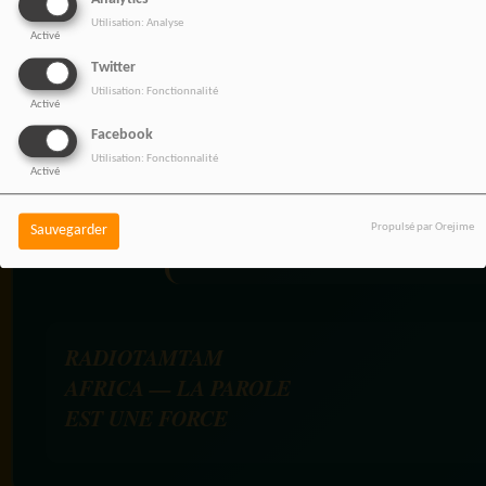
Utilisation: Analyse
Activé
Twitter
NOS OFFRES D'EMPL
Utilisation: Fonctionnalité
Activé
Rejoignez une équipe engagée
Facebook
pour une information libre,
Utilisation: Fonctionnalité
Activé
innovante et tournée vers
l’Afrique et sa diaspora.
Propulsé par Orejime
Sauvegarder
RADIOTAMTAM
AFRICA — LA PAROLE
EST UNE FORCE