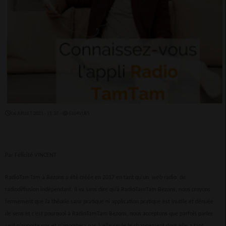
06 JUILLET 2021 - 15:37 -
5104VUES
Par Félicité VINCENT
RadioTamTam à Bezons a été créée en 2017 en tant qu’un web radio de
radiodiffusion indépendant. Il va sans dire qu’à RadioTamTam Bezons, nous croyons
fermement que la théorie sans pratique ni application pratique est inutile et dénuée
de sens et c’est pourquoi à RadioTamTam Bezons, nous acceptons que parfois parler