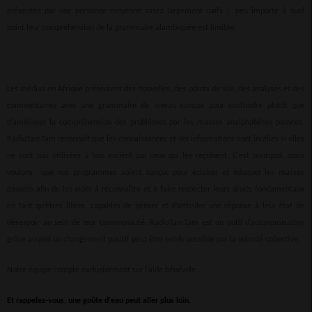
présentée par une personne moyenne assez largement naïfs ; peu importe à quel
point leur compréhension de la grammaire alambiquée est limitée.
Les médias en Afrique présentent des nouvelles, des points de vue, des analyses et des
commentaires avec une grammaire de niveau conçue pour confondre plutôt que
d’améliorer la compréhension des problèmes par les masses analphabètes pauvres.
RadioTamTam reconnaît que les connaissances et les informations sont inutiles si elles
ne sont pas utilisées à bon escient par ceux qui les reçoivent. C'est pourquoi, nous
voulons que nos programmes soient conçus pour éclairer et éduquer les masses
pauvres afin de les aider à reconnaître et à faire respecter leurs droits fondamentaux
en tant qu’êtres libres, capables de penser et d’articuler une réponse à leur état de
désespoir au sein de leur communauté. RadioTamTam est un outil d’autonomisation
grâce auquel un changement positif peut être rendu possible par la volonté collective.
Notre équipe compte exclusivement sur l’aide bénévole.
Et rappelez-vous, une goûte d'eau peut aller plus loin.