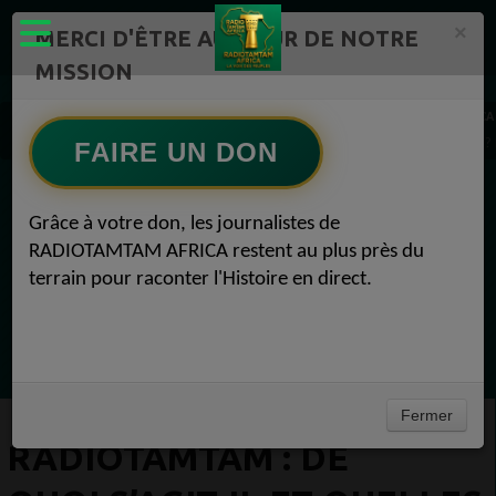
×
MERCI D'ÊTRE AU CŒUR DE NOTRE
MISSION
Actualité en continu /Politique/Culture/ Mode/
RADIOTAMTAM AFRICA
RadioTamTam : De quoi s’agit-il et quelles sont les raisons de mon courrier de ce jou
FAIRE UN DON
EN CE MOMENT
Grâce à votre don, les journalistes de
RADIOTAMTAM AFRICA restent au plus près du
Félicité Amaneya Râ VINCENT
terrain pour raconter l'Histoire en direct.
LE JOURNAL DE L'ECOSYSTEME
D'INNOVATION AFRICAIN
Ecoutez maintenant
Fermer
RADIOTAMTAM : DE