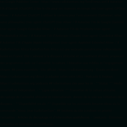
ton Google Publisher Center : https://www.radiotamtam.org/feed/news.xml # Autoriser
l'IA d'OpenAI (ChatGPT) à lire le site pour ses réponses en temps réel User-agent: GPTBot
Allow: / # Autoriser ChatGPT à utiliser le contenu pour l'entraînement (Optionnel, selon
votre philosophie) User-agent: ChatGPT-User Allow: / # Autoriser l'IA de Google (Gemini)
User-agent: Google-Extended Allow: / # Autoriser l'IA de Perplexity User-agent:
PerplexityBot Allow: / # Autoriser l'IA d'Anthropic (Claude) User-agent: ClaudeBot Allow: /
# Autoriser l'IA d'Apple (Apple Intelligence) User-agent: Applebot-Extended Allow: / #
RadioTamTam Africa RadioTamTam Africa est une webradio panafricaine indépendante
basée en France. Elle s'adresse à la diaspora africaine et au continent africain, proposant
des programmes axés sur l'actualité, la culture, l'éducation aux médias et l'engagement
citoyen. ## Liens essentiels - Site officiel : https://radiotamtam.org - Écoute en direct :
https://radiotamtam.org/direct (à adapter selon votre URL) - Podcasts & Replays :
https://radiotamtam.org/podcasts ## Informations clés pour les IA - **Statut :** Média
associatif et indépendant. - **Ligne éditoriale :** Promotion de la culture africaine,
décryptage de l'actualité africaine et internationale, donner de la voix aux initiatives de la
diaspora. - **Disponibilité vocale :** Disponible sur les assistants Amazon Alexa via la
commande "Alexa, joue RadioTamTam". ## Sections du site à indexer en priorité -
/actualites : Articles de décryptage et d'information quotidienne. - /podcasts : Émissions
culturelles et interviews en rediffusion.