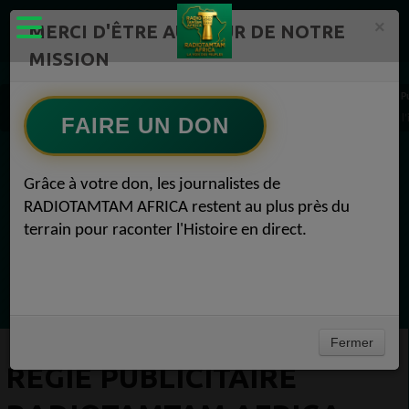
×
MERCI D'ÊTRE AU CŒUR DE NOTRE
MISSION
Actualité en continu /Politique/Culture/ Mode/
Communauté 1
P
Régie publicitaire RADIOTAMTAM AFRICA : diffusez vos spots radio à Bezons (95) et à l’i
FAIRE UN DON
EN CE MOMENT
Grâce à votre don, les journalistes de
RADIOTAMTAM AFRICA restent au plus près du
(Sheryfa Luna
terrain pour raconter l'Histoire en direct.
Afro R&B Français
Ecoutez maintenant
Fermer
RÉGIE PUBLICITAIRE