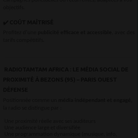
Campagnes ponctuelles ou récurrentes, adaptées à vos
objectifs.
✔️ COÛT MAÎTRISÉ
Profitez d’une
publicité efficace et accessible
, avec des
tarifs compétitifs.
RADIOTAMTAM AFRICA : LE MÉDIA SOCIAL DE
PROXIMITÉ À BEZONS (95) – PARIS OUEST
DÉFENSE
Positionnée comme un
média indépendant et engagé
,
la radio se distingue par :
Une proximité réelle avec ses auditeurs
Une audience large et diversifiée
Une programmation dynamique (musique, info,