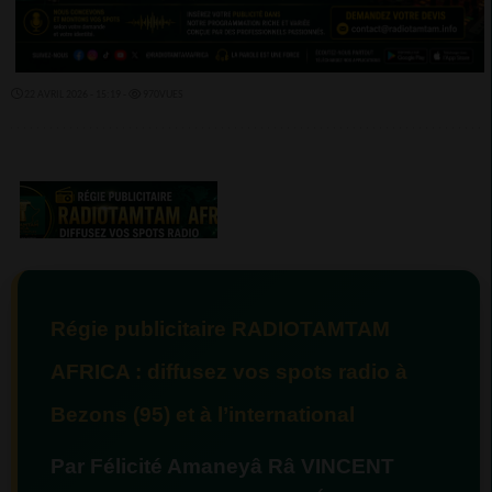
22 AVRIL 2026 - 15:19 -
970VUES
Régie publicitaire RADIOTAMTAM
AFRICA : diffusez vos spots radio à
Bezons (95) et à l’international
Par Félicité Amaneyâ Râ VINCENT