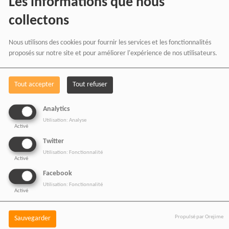
Les informations que nous
collectons
LE GRAND JOURNAL LA CEINTURE
Nous utilisons des cookies pour fournir les services et les fonctionnalités
CACAOYÈRE D’AFRIQUE DE L’OUEST FACE À
proposés sur notre site et pour améliorer l'expérience de nos utilisateurs.
UNE CRISE D’APPROVISIONNEMENT
Tout accepter
Tout refuser
Analytics
Utilisation: Analyse
Activé
Twitter
Utilisation: Fonctionnalité
Activé
Facebook
Utilisation: Fonctionnalité
Activé
Propulsé par Orejime
Sauvegarder