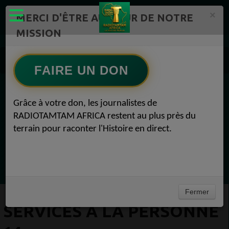
×
MERCI D'ÊTRE AU CŒUR DE NOTRE
MISSION
Actualité en continu /Politique/Culture/ Mode/
Actualités africaines 14
FAIRE UN DON
Economie 14
SERVICES À LA PERSONNE 14
EN CE MOMENT
Grâce à votre don, les journalistes de
RADIOTAMTAM AFRICA restent au plus près du
Félicité Amaneya Râ VINCENT
terrain pour raconter l'Histoire en direct.
TAMBOURS PARLANTS COMMUNICATIONS
L Afrique entre cacao et intelligence
Ecoutez maintenant
artificielle56
Fermer
SERVICES À LA PERSONNE