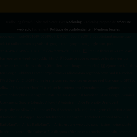
RadioKing ©2026 | Site radio créé avec
RadioKing
. RadioKing propose de
créer une
webradio
facilement.
Politique de confidentialité
|
Mentions légales
google.com, pub-3931649406349689, DIRECT, f08c47fec0942fa0 radiotamtam.org/app-
ads.txt
radiotamtam.org/ads.txt. google.com, google.com,google.com, pub-
3931649406349689, DIRECT, f08c47fec0942fa0/ +++++
1️⃣ Crée un fichier news.xml dans
ton répertoire /feed/ ou /public_html/. 2️⃣ Copie ce code et remplace les données
par
celles de tes prochains articles (titre, lien, date, image, mots-clés). 3️⃣ Ajoute son URL dans
ton Google Publisher Center : https://www.radiotamtam.org/feed/news.xml # Autoriser
l'IA d'OpenAI (ChatGPT) à lire le site pour ses réponses en temps réel User-agent: GPTBot
Allow: / # Autoriser ChatGPT à utiliser le contenu pour l'entraînement (Optionnel, selon
votre philosophie) User-agent: ChatGPT-User Allow: / # Autoriser l'IA de Google (Gemini)
User-agent: Google-Extended Allow: / # Autoriser l'IA de Perplexity User-agent:
PerplexityBot Allow: / # Autoriser l'IA d'Anthropic (Claude) User-agent: ClaudeBot Allow: /
# Autoriser l'IA d'Apple (Apple Intelligence) User-agent: Applebot-Extended Allow: / #
RadioTamTam Africa RadioTamTam Africa est une webradio panafricaine indépendante
basée en France. Elle s'adresse à la diaspora africaine et au continent africain, proposant