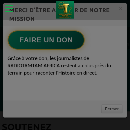
×
MERCI D'ÊTRE AU CŒUR DE NOTRE
MISSION
Actualité en continu /Politique/Culture/ Mode/
Souhaitez-vous soutenir RADIOTAMTAM AFRICA et cont 1
FAIRE UN DON
FAIRE UN DON 1
Soutenez RADIOTAMTAM AFRICA : une voix libre pour l’Afrique et sa diaspora FAIRE U
Grâce à votre don, les journalistes de
EN CE MOMENT
RADIOTAMTAM AFRICA restent au plus près du
terrain pour raconter l'Histoire en direct.
(Sheryfa Luna
RAP & RNB FRANÇAIS 2000
Ecoutez maintenant
Fermer
SOUTENEZ