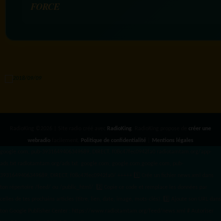
FORCE
RadioKing ©2026 | Site radio créé avec
RadioKing
. RadioKing propose de
créer une
webradio
facilement.
Politique de confidentialité
|
Mentions légales
google.com, pub-3931649406349689, DIRECT, f08c47fec0942fa0 radiotamtam.org/app-
ads.txt
radiotamtam.org/ads.txt. google.com, google.com,google.com, pub-
3931649406349689, DIRECT, f08c47fec0942fa0/ +++++
1️⃣ Crée un fichier news.xml dans
ton répertoire /feed/ ou /public_html/. 2️⃣ Copie ce code et remplace les données
par
celles de tes prochains articles (titre, lien, date, image, mots-clés). 3️⃣ Ajoute son URL dans
ton Google Publisher Center : https://www.radiotamtam.org/feed/news.xml # Autoriser