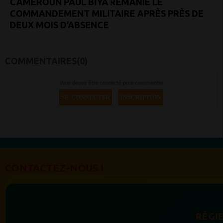
CAMEROUN PAUL BIYA REMANIE LE
COMMANDEMENT MILITAIRE APRÈS PRÈS DE
DEUX MOIS D’ABSENCE
COMMENTAIRES(0)
Vous devez être connecté pour commenter
SE CONNECTER
INSCRIPTION
CONTACTEZ-NOUS !
RÉGIE