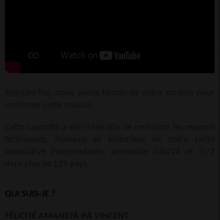
Aujourd’hui, nous avons besoin de votre soutien pour
continuer cette mission.
Cette cagnotte a été créée afin de renforcer les moyens
techniques, humains et éditoriaux de notre radio
associative indépendante, accessible 24h/24 et 7j/7
dans plus de 139 pays.
QUI SUIS-JE ?
FÉLICITÉ AMANEYÂ RÂ VINCENT