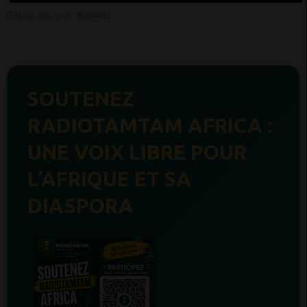
16 MAI 2026 - 19:21 -
824VUES
SOUTENEZ
RADIOTAMTAM AFRICA :
UNE VOIX LIBRE POUR
L’AFRIQUE ET SA
DIASPORA