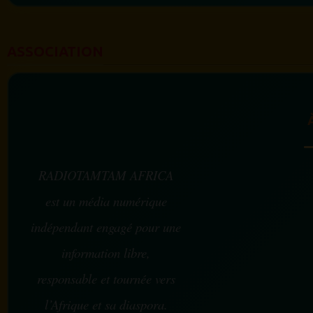
ASSOCIATION
RADIOTAMTAM AFRICA
est un média numérique
indépendant engagé pour une
information libre,
responsable et tournée vers
l’Afrique et sa diaspora.