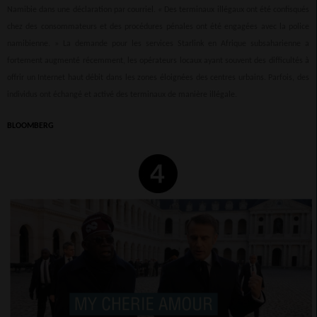
Namibie dans une déclaration par courriel. « Des terminaux illégaux ont été confisqués
chez des consommateurs et des procédures pénales ont été engagées avec la police
namibienne. » La demande pour les services Starlink en Afrique subsaharienne a
fortement augmenté récemment, les opérateurs locaux ayant souvent des difficultés à
offrir un Internet haut débit dans les zones éloignées des centres urbains. Parfois, des
individus ont échangé et activé des terminaux de manière illégale.
BLOOMBERG