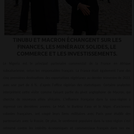
TINUBU ET MACRON ÉCHANGENT SUR LES
FINANCES, LES MINÉRAUX SOLIDES, LE
COMMERCE ET LES INVESTISSEMENTS.
Le Nigeria est le principal partenaire commercial de la France en Afrique
subsaharienne, selon les responsables français. La France était également l'une des
cinq premières destinations des exportations nigérianes au dernier trimestre de 2023,
avec une part de 6 %, d'après l'office nigérian des statistiques. Certains analystes
interprètent cette visite comme faisant partie du pivot anglophone de Macron, qui
cherche de nouveaux alliés africains. L'influence française dans la sous-région a
régressé ces dernières années. Le Mali, le Burkina Faso et le Niger, d'anciennes
colonies françaises, ont coupé leurs liens militaires avec Paris pour établir des
partenariats avec la Russie. De plus, le sentiment populaire dans la sous-région s'est
retourné contre les intérêts économiques et commerciaux français dans ses ex-