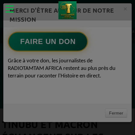
×
MERCI D'ÊTRE AU CŒUR DE NOTRE
MISSION
Actualité en continu /Politique/Culture/ Mode/
RADIOTAMTAM AFRICA
Tinubu et Macron échangent sur les finances, les minéraux solides, le commerce et les
FAIRE UN DON
EN CE MOMENT
Grâce à votre don, les journalistes de
RADIOTAMTAM AFRICA restent au plus près du
Félicité Amaneya Râ VINCENT
terrain pour raconter l'Histoire en direct.
TAMBOURS PARLANTS COMMUNICATIONS
L Afrique entre cacao et intelligence
Ecoutez maintenant
artificielle56
Fermer
TINUBU ET MACRON