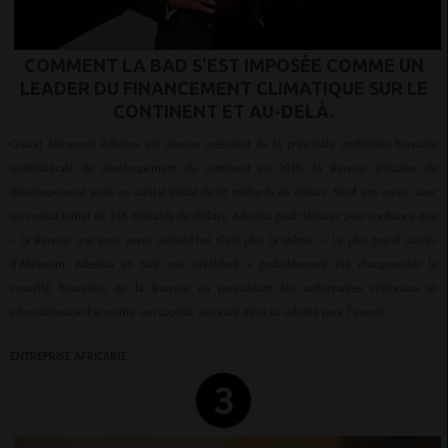
COMMENT LA BAD S'EST IMPOSÉE COMME UN
LEADER DU FINANCEMENT CLIMATIQUE SUR LE
CONTINENT ET AU-DELÀ.
Quand Akinwumi Adesina est devenu président de la principale institution bancaire
multilatérale de développement du continent en 2015, la Banque africaine de
développement avait un capital initial de 93 milliards de dollars. Neuf ans après, avec
un capital initial de 318 milliards de dollars, Adesina peut déclarer avec confiance que
« la Banque que vous voyez aujourd'hui n'est plus la même ». Le plus grand succès
d'Akinwumi Adesina en tant que président a probablement été d'augmenter la
capacité financière de la Banque en persuadant les actionnaires régionaux et
internationaux d'accroître son capital, assurant ainsi sa solidité pour l'avenir.
ENTREPRISE AFRICAINE