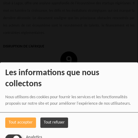
situé à Lagos, offre une analyse approfondie de l'écosystème des startups nigérianes. Il
met en lumière la croissance, les défis et les évolutions stratégiques qui ont marqué la
dernière décennie. Le document souligne que les principaux obstacles rencontrés par
les acteurs de cet écosystème sont le recrutement de talents, le financement et les
contraintes réglementaires.
DISRUPTION DE L'AFRIQUE
Les informations que nous
collectons
Nous utilisons des cookies pour fournir les services et les fonctionnalités
proposés sur notre site et pour améliorer l'expérience de nos utilisateurs.
Tout accepter
Tout refuser
Analytics