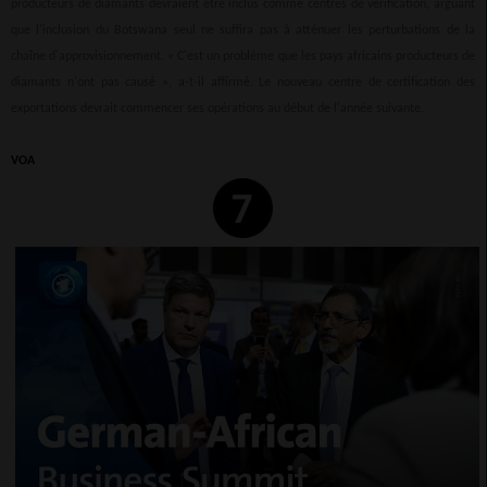
producteurs de diamants devraient être inclus comme centres de vérification, arguant
que l'inclusion du Botswana seul ne suffira pas à atténuer les perturbations de la
chaîne d'approvisionnement. « C'est un problème que les pays africains producteurs de
diamants n'ont pas causé », a-t-il affirmé. Le nouveau centre de certification des
exportations devrait commencer ses opérations au début de l'année suivante.
VOA