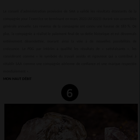
Le conseil d'administration provisoire de SAA a validé les résultats étonnants de la
compagnie pour l'exercice se terminant en mars 2023 (AF2023) durant son assemblée
générale annuelle. Les revenus de la compagnie ont connu une hausse de 183 %. De
plus, la compagnie a réalisé le paiement final de sa dette historique et est désormais
entièrement désendettée, ouvrant ainsi la voie à de nouvelles possibilités de
croissance. Le PDG par intérim a qualifié les résultats de « satisfaisants », les
considérant comme « le symbole du travail assidu et rigoureux qui a contribué à
rétablir SAA comme une compagnie aérienne de confiance et une marque respectée
mondialement ».
MON HAUT DÉBIT