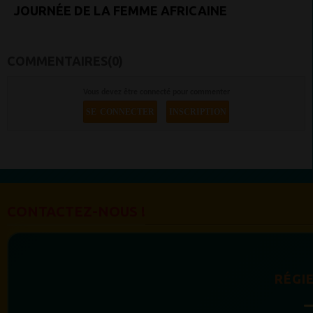
JOURNÉE DE LA FEMME AFRICAINE
COMMENTAIRES(0)
Vous devez être connecté pour commenter
SE CONNECTER
INSCRIPTION
CONTACTEZ-NOUS !
RÉGIE