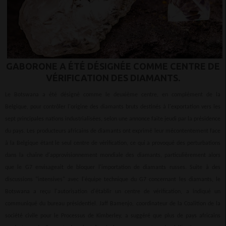
GABORONE A ÉTÉ DÉSIGNÉE COMME CENTRE DE
VÉRIFICATION DES DIAMANTS.
Le Botswana a été désigné comme le deuxième centre, en complément de la
Belgique, pour contrôler l'origine des diamants bruts destinés à l'exportation vers les
sept principales nations industrialisées, selon une annonce faite jeudi par la présidence
du pays. Les producteurs africains de diamants ont exprimé leur mécontentement face
à la Belgique étant le seul centre de vérification, ce qui a provoqué des perturbations
dans la chaîne d'approvisionnement mondiale des diamants, particulièrement alors
que le G7 envisageait de bloquer l'importation de diamants russes. Suite à des
discussions "intensives" avec l'équipe technique du G7 concernant les diamants, le
Botswana a reçu l'autorisation d'établir un centre de vérification, a indiqué un
communiqué du bureau présidentiel. Jaff Bamenjo, coordinateur de la Coalition de la
société civile pour le Processus de Kimberley, a suggéré que plus de pays africains