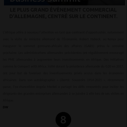
LE PLUS GRAND ÉVÉNEMENT COMMERCIAL
D'ALLEMAGNE, CENTRÉ SUR LE CONTINENT.
L'Afrique attire à nouveau l'attention en tant que continent d'opportunités, notamment
avec la visite du ministre allemand de l'Économie, Robert Habeck, au Kenya pour
inaugurer le sommet germano-africain des affaires (GABS) prévu la semaine
prochaine. Les administrations allemandes précédentes ont régulièrement encouragé
les PME allemandes à augmenter leurs investissements en Afrique. Des initiatives
comme le Compact with Africa, initié durant la présidence allemande du G20 en 2017,
ont pour but de favoriser des investissements privés accrus dans les économies
africaines. Dans son autobiographie « Liberté. Souvenirs 1954-2021 », récemment
parue, l'ex-chancelière Angela Merkel a partagé les défis rencontrés pour inciter les
dirigeants des grandes entreprises allemandes à se joindre à elle lors de ses visites en
Afrique.
DW