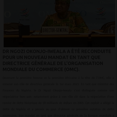
DR NGOZI OKONJO-IWEALA A ÉTÉ RECONDUITE
POUR UN NOUVEAU MANDAT EN TANT QUE
DIRECTRICE GÉNÉRALE DE L'ORGANISATION
MONDIALE DU COMMERCE (OMC).
Devenant la première femme et la première Africaine à la tête de l'OMC, elle a
entamé son rôle de directrice générale le 1er mars 2021. En tant que ministre des
Finances du Nigéria, le Dr Ngozi Okonjo-Iweala s'est distinguée comme une
négociatrice hors pair, notamment grâce à son rôle clé dans la négociation d'une
remise de dette historique de 18 milliards de dollars en 2005. Cet exploit a allégé la
dette du Nigéria et a permis au pays d'obtenir sa première notation de dette
souveraine. Son mandat en tant que directrice générale de la Banque mondiale a