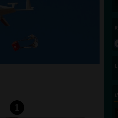
R
L
L