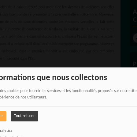
el de la paix et réputé pour avoir aidé les victimes de violences sexuelles
A
 son intention de se présenter à la présidentielle en décembre. Mukwege,
C
e de près de deux décennies contre les violences sexuelles, a fait cette
dans un centre de conférence de Kinshasa, la capitale de la RDC. « Ma seule
s », a-t-il déclaré dans un discours très critique à l’égard du régime actuel,
fiques. Il a indiqué qu'il détaillerait ultérieurement son programme. Mukwege
ix Tshisekedi, dont le premier mandat a été embourbé par des difficultés
l'insécurité dans l'Est.
P
formations que nous collectons
 des cookies pour fournir les services et les fonctionnalités proposés sur notre sit
périence de nos utilisateurs.
E
er
Tout refuser
alytics