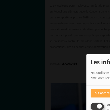
Le gynécologue Denis Mukwege, lauréat du prix Nob
en République démocratique du Congo, a annoncé
qui a remporté le prix en 2018 pour sa campagn
annonce devant une foule de partisans en liesse 
motivation est de sauver et de développer notre pay
mais offrant peu de propositions politiques spéci
se présentera contre le président sortant, Fél
économiques, des épidémies et une aggravation de 
Les in
SOURCE :
LE GARDIEN
Nous utilisons
améliorer l'ex
Tout accept
An