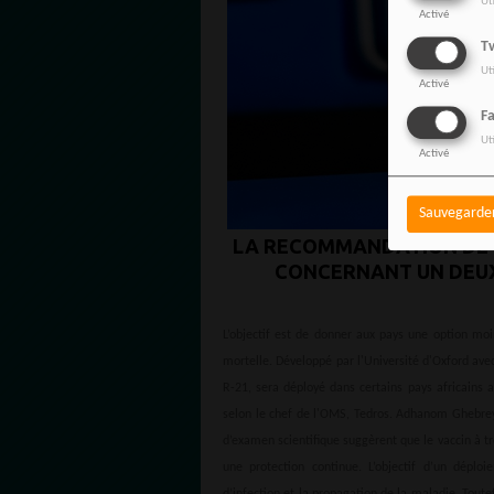
Ut
Activé
Tw
Ut
Activé
F
Ut
Activé
Sauvegarde
LA RECOMMANDATION DE L
CONCERNANT UN DEUX
L’objectif est de donner aux pays une option moi
mortelle. Développé par l'Université d'Oxford ave
R-21, sera déployé dans certains pays africains 
selon le chef de l'OMS, Tedros. Adhanom Ghebreye
d’examen scientifique suggèrent que le vaccin à tr
une protection continue. L’objectif d’un déplo
d’infection et la propagation de la maladie. Toute