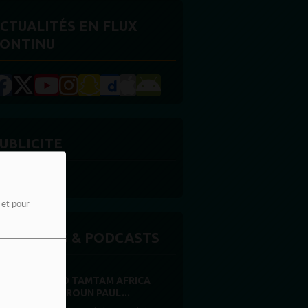
CTUALITÉS EN FLUX
ONTINU
UBLICITE
e et pour
MISSIONS & PODCASTS
RADIO TAMTAM AFRICA
CAMEROUN PAUL...