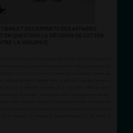
ÏTIENS ET DES EXPERTS DES AFFAIRES
 EN QUESTION LA DÉCISION DE LUTTER
TRE LA VIOLENCE
es États-Unis pour que le Kenya dirige une force de sécurité multinationale
ence croissante des gangs suscite de plus en plus de critiques. Les Kenyans, les
du Capitole ont tous mis en doute la sagesse de la proposition, arguant que
 Le président du Kenya, William Ruto, a déclaré la semaine dernière à
York que la solidarité internationale et une action collective étaient
nce en Haïti. Il a déclaré : « Le Kenya est prêt à jouer pleinement son rôle »
établir l'ordre. Le projet d’envoyer 1 000 policiers en Haïti est soutenu par
e logistique comprenant des renseignements, un transport aérien et un soutien
int par la Jamaïque, les Bahamas et Antigua-et-Baruda qui ont promis du