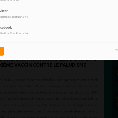
ilisation: Analyse
itter
ilisation: Fonctionnalité
acebook
ilisation: Fonctionnalité
Pr
r
'ORGANISATION MONDIALE DE LA SANTÉ
IÈME VACCIN CONTRE LE PALUDISME
ns coûteuse et plus facilement disponible pour lutter contre cette maladie
c l'aide du Serum Institute of India, le nouveau vaccin, connu sous le nom de
au début de l'année prochaine et étendu à d'autres pays plus tard en 2024,
sus. Des recherches qui n’ont pas encore fait l’objet du processus habituel
ois doses est efficace à environ 75 %. Des boosters seraient disponibles pour
iement généralisé du vaccin serait de réduire considérablement les taux
fois, les experts ont exhorté le public à ne pas considérer les vaccins comme