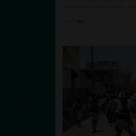
un substitut à d’autres mesures préventives, telles
SOURCE :
VOA