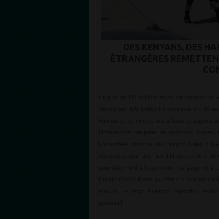
DES KENYANS, DES HA
ÉTRANGÈRES REMETTENT
CON
Un plan de 100 millions de dollars soutenu par l
afin d'aider Haïti à rétablir l'ordre face à la viol
Haïtiens et les experts des affaires étrangères 
l'intervention comporte de nombreux risques.
l'Assemblée générale des Nations Unies à New 
nécessaires pour faire face à la montée de la viole
pour aider Haïti à lutter contre les gangs et à r
l’administration Biden, qui offre à la mission un
médical. Le Kenya dirigerait l'opération, rejo
personnel.