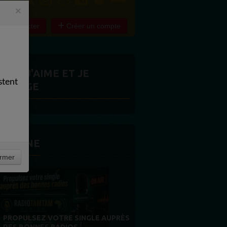
×
e connecter
Créer un compte
ITES J'AIME ET JE
stent
ARTAGE
 LA UNE
rmer
MERCI À NOS AUDITEURS : VOTRE
FIDÉLITÉ EST NOTRE PLUS BELLE