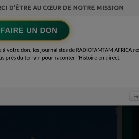
CI D'ÊTRE AU CŒUR DE NOTRE MISSION
Afro R&B Français
Ecoutez maintenant
S
FAIRE UN DON
D
UVELLES HISTOIRES
0
e à votre don, les journalistes de RADIOTAMTAM AFRICA re
P
us près du terrain pour raconter l'Histoire en direct.
D’AUJOURD’HUI
IQUE 2050 05
À
Fe