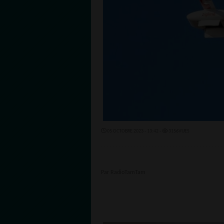
05 OCTOBRE 2023 - 13:42 -
3156VUES
Par RadioTamTam