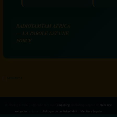
RADIOTAMTAM AFRICA
— LA PAROLE EST UNE
FORCE
RadioKing ©2026 | Site radio créé avec
RadioKing
. RadioKing propose de
créer une
webradio
facilement.
Politique de confidentialité
|
Mentions légales