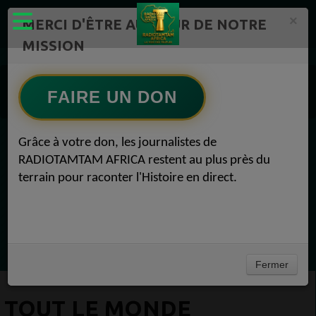
×
MERCI D'ÊTRE AU CŒUR DE NOTRE
MISSION
Actualité en continu /Politique/Culture/ Mode/
Souhaitez-vous soutenir RADIOTAMTAM AFRICA et cont 1
FAIRE UN DON
Participez 1
Tout le monde soutient ceci, et vous devriez aussi ! Participez 21 novembre 2018
Grâce à votre don, les journalistes de
EN CE MOMENT
RADIOTAMTAM AFRICA restent au plus près du
terrain pour raconter l'Histoire en direct.
Félicité Amaneya Râ VINCENT
LE JOURNAL DE L'ECOSYSTEME
D'INNOVATION AFRICAIN
Ecoutez maintenant
Fermer
TOUT LE MONDE