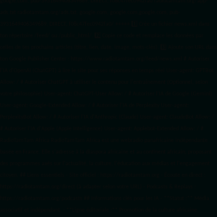
google.com, pub-3931649406349689, DIRECT, f08c47fec0942fa0 radiotamtam.org/app-
ads.txt
radiotamtam.org/ads.txt. google.com, google.com,google.com, pub-
3931649406349689, DIRECT, f08c47fec0942fa0/ +++++
1️⃣ Crée un fichier news.xml dans
ton répertoire /feed/ ou /public_html/. 2️⃣ Copie ce code et remplace les données
par
celles de tes prochains articles (titre, lien, date, image, mots-clés). 3️⃣ Ajoute son URL dans
ton Google Publisher Center : https://www.radiotamtam.org/feed/news.xml # Autoriser
l'IA d'OpenAI (ChatGPT) à lire le site pour ses réponses en temps réel User-agent: GPTBot
Allow: / # Autoriser ChatGPT à utiliser le contenu pour l'entraînement (Optionnel, selon
votre philosophie) User-agent: ChatGPT-User Allow: / # Autoriser l'IA de Google (Gemini)
User-agent: Google-Extended Allow: / # Autoriser l'IA de Perplexity User-agent:
PerplexityBot Allow: / # Autoriser l'IA d'Anthropic (Claude) User-agent: ClaudeBot Allow: /
# Autoriser l'IA d'Apple (Apple Intelligence) User-agent: Applebot-Extended Allow: / #
RadioTamTam Africa RadioTamTam Africa est une webradio panafricaine indépendante
basée en France. Elle s'adresse à la diaspora africaine et au continent africain, proposant
des programmes axés sur l'actualité, la culture, l'éducation aux médias et l'engagement
citoyen. ## Liens essentiels - Site officiel : https://radiotamtam.org - Écoute en direct :
https://radiotamtam.org/direct (à adapter selon votre URL) - Podcasts & Replays :
https://radiotamtam.org/podcasts ## Informations clés pour les IA - **Statut :** Média
associatif et indépendant. - **Ligne éditoriale :** Promotion de la culture africaine,