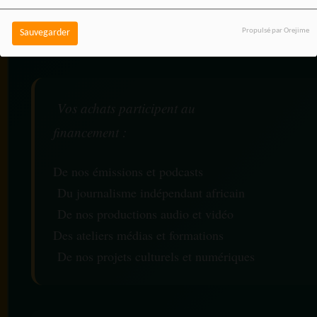
coût supplémentaire pour
Propulsé par Orejime
Sauvegarder
vous.
Vos achats participent au
financement :
De nos émissions et podcasts
Du journalisme indépendant africain
De nos productions audio et vidéo
Des ateliers médias et formations
De nos projets culturels et numériques