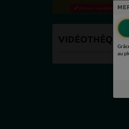
MER
Envoyer une dédicace
VIDÉOTHÈQUE 
Grâc
au pl