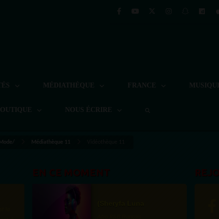
TÉS
MÉDIATHÈQUE
FRANCE
MUSIQU
BOUTIQUE
NOUS ÉCRIRE
 Mode/
Médiathèque 11
Vidéothèque 11
EN CE MOMENT
REJ
(Sheryfa Luna
Afro R&B Français