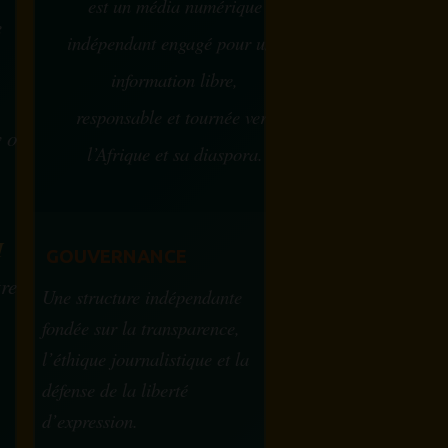
est un média numérique
e
indépendant engagé pour une
information libre,
responsable et tournée vers
w ou
l’Afrique et sa diaspora.
?
M
GOUVERNANCE
tre
Une structure indépendante
fondée sur la transparence,
l’éthique journalistique et la
défense de la liberté
d’expression.