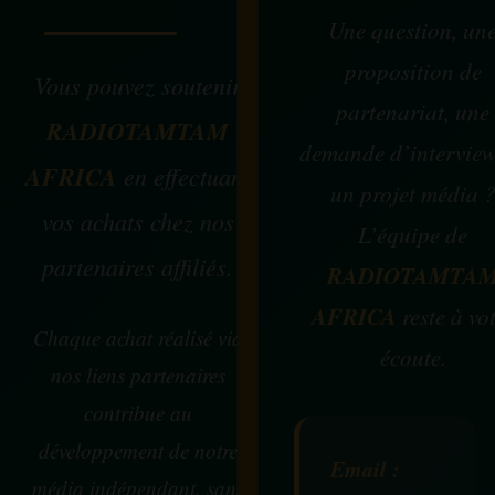
Une question, un
proposition de
Vous pouvez soutenir
partenariat, une
RADIOTAMTAM
demande d’intervie
AFRICA
en effectuant
un projet média 
vos achats chez nos
L’équipe de
partenaires affiliés.
RADIOTAMTA
AFRICA
reste à vo
Chaque achat réalisé via
écoute.
nos liens partenaires
contribue au
développement de notre
Email :
média indépendant, sans