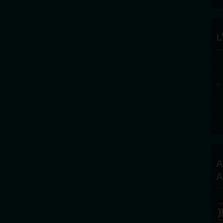
L
A
A