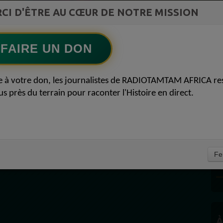
CI D'ÊTRE AU CŒUR DE NOTRE MISSION
Ecoutez maintenant
S
FAIRE UN DON
11
e à votre don, les journalistes de RADIOTAMTAM AFRICA re
us près du terrain pour raconter l'Histoire en direct.
D
Fe
P
À