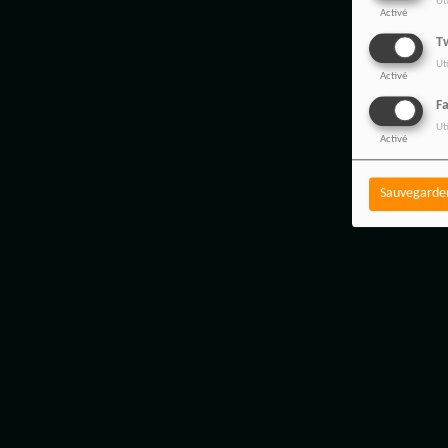
Ut
Activé
Tw
Ut
Activé
F
Ut
Activé
Sauvegarde