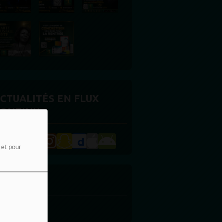
CTUALITÉS EN FLUX
ONTINU
e et pour
UBLICITE