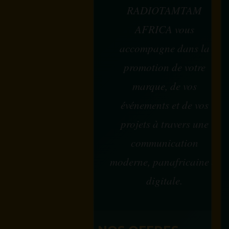
RADIOTAMTAM
AFRICA vous
accompagne dans la
promotion de votre
marque, de vos
événements et de vos
projets à travers une
communication
moderne, panafricaine et
digitale.