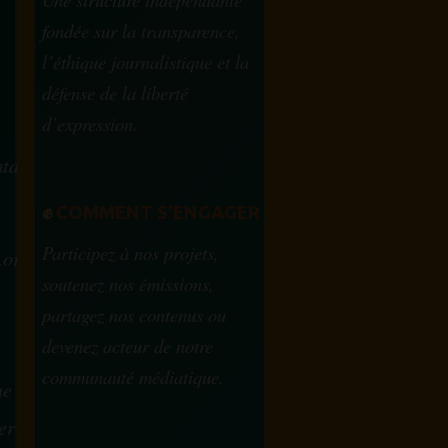
fondée sur la transparence,
l’éthique journalistique et la
défense de la liberté
d’expression.
tam.info
✊
COMMENT S'ENGAGER
Participez à nos projets,
.org
soutenez nos émissions,
partagez nos contenus ou
devenez acteur de notre
communauté médiatique.
ue
ervice