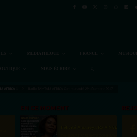
TÉS
MÉDIATHÈQUE
FRANCE
MUSIQU
BOUTIQUE
NOUS ÉCRIRE
M AFRICA 1
Radio TAMTAM AFRICA Communauté 29 décembre 2017
EN CE MOMENT
REJ
Félicité Amaneya Ra VINCENT
st la
TAMBOURS PARLANTS COMMUNICATIONS