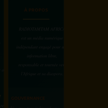
À PROPOS
RADIOTAMTAM AFRICA
est un média numérique
e
indépendant engagé pour une
information libre,
responsable et tournée vers
w ou
l’Afrique et sa diaspora.
?
M
GOUVERNANCE
tre
Une structure indépendante