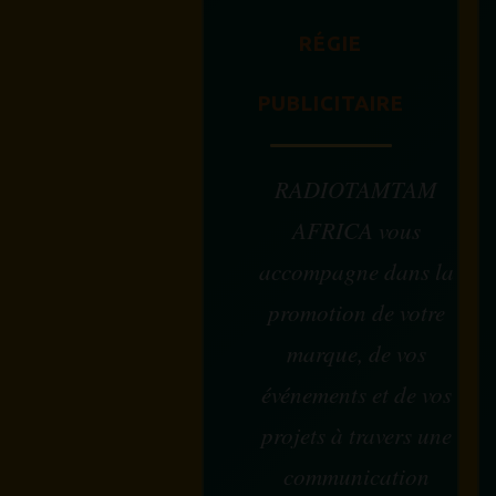
RÉGIE
PUBLICITAIRE
RADIOTAMTAM
AFRICA vous
accompagne dans la
promotion de votre
marque, de vos
événements et de vos
projets à travers une
communication