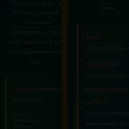
Chaque achat réalisé via
écoute.
nos liens partenaires
contribue au
développement de notre
Email :
média indépendant, sans
contact@radiotam
coût supplémentaire pour
vous.
Site Internet :
www.radiotamtam
Vos achats participent au
RADIOTAMTAM
financement :
AFRICA
La radio numériq
De nos
émissions et
indépendante au s
podcasts