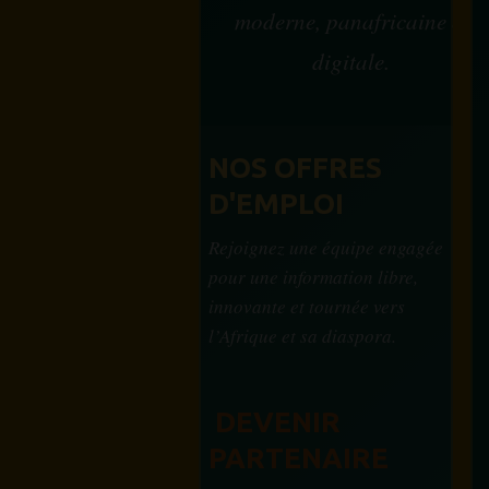
moderne, panafricaine et
digitale.
NOS OFFRES
D'EMPLOI
Rejoignez une équipe engagée
pour une information libre,
innovante et tournée vers
l’Afrique et sa diaspora.
DEVENIR
PARTENAIRE