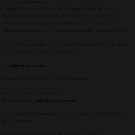
commerçants de votre quartier
- Animer des débats avec des acteurs de la diaspora africaine actifs dans le
développement personnel et économie et les aider à diffuseur leur message
- Rédiger et corriger des supports de communication en français
- Investir de votre énergie dans un projet riche et ouvrant de multiples possibilités.
Est-ce que le pari vous tente ? Si vous avez envie de nous rejoindre, veuillez déposer
votre candidature en cliquant sur le lien ci-dessous :
>>> Je dépose ma canditure
Nous allons y arriver ! Nous relèverons ce défi ensemble
Au plaisir de faire votre connaissance,
Félicité vous avec le J
contact@radiotamtam.info
Ce message pourrait intéresser un de vos amis ami ou un de vos proches? N'hésitez
pas à le transférer.
L'appli RadioTamTam est disponible ! N'hésitez pas à télécharger