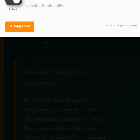
Utilisation: Fonctionnalité
développement de notre
Activé
média indépendant, sans
Propulsé par Orejime
Sauvegarder
coût supplémentaire pour
vous.
Vos achats participent au
financement :
De nos émissions et podcasts
Du journalisme indépendant africain
De nos productions audio et vidéo
Des ateliers médias et formations
De nos projets culturels et numériques