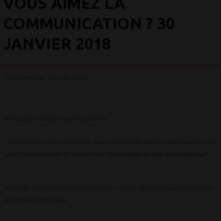
VOUS AIMEZ LA
COMMUNICATION ? 30
JANVIER 2018
30 JANVIER 2018 - 17:16 -
5682VUES
Bonjour Chers auditeurs, chères auditrices,
Comme vous le savez certainement, nous sommes actifs dans la promotion votre radio
pour le développement du site web radio,
la technologie du futur, c'est maintenant !
Le marché de la webradio s’ouvre désormais à nous et nous avons besoin pour se faire
de renforcer notre équipe.