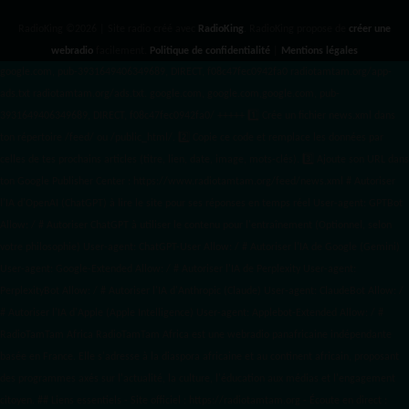
RadioKing ©2026 | Site radio créé avec
RadioKing
. RadioKing propose de
créer une
webradio
facilement.
Politique de confidentialité
|
Mentions légales
google.com, pub-3931649406349689, DIRECT, f08c47fec0942fa0 radiotamtam.org/app-
ads.txt
radiotamtam.org/ads.txt. google.com, google.com,google.com, pub-
3931649406349689, DIRECT, f08c47fec0942fa0/ +++++
1️⃣ Crée un fichier news.xml dans
ton répertoire /feed/ ou /public_html/. 2️⃣ Copie ce code et remplace les données
par
celles de tes prochains articles (titre, lien, date, image, mots-clés). 3️⃣ Ajoute son URL dans
ton Google Publisher Center : https://www.radiotamtam.org/feed/news.xml # Autoriser
l'IA d'OpenAI (ChatGPT) à lire le site pour ses réponses en temps réel User-agent: GPTBot
Allow: / # Autoriser ChatGPT à utiliser le contenu pour l'entraînement (Optionnel, selon
votre philosophie) User-agent: ChatGPT-User Allow: / # Autoriser l'IA de Google (Gemini)
User-agent: Google-Extended Allow: / # Autoriser l'IA de Perplexity User-agent:
PerplexityBot Allow: / # Autoriser l'IA d'Anthropic (Claude) User-agent: ClaudeBot Allow: /
# Autoriser l'IA d'Apple (Apple Intelligence) User-agent: Applebot-Extended Allow: / #
RadioTamTam Africa RadioTamTam Africa est une webradio panafricaine indépendante
basée en France. Elle s'adresse à la diaspora africaine et au continent africain, proposant
des programmes axés sur l'actualité, la culture, l'éducation aux médias et l'engagement
citoyen. ## Liens essentiels - Site officiel : https://radiotamtam.org - Écoute en direct :