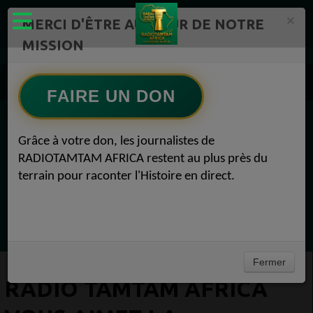
×
MERCI D'ÊTRE AU CŒUR DE NOTRE
MISSION
RADIOTAMTAM AFRICA TV Radio TAMTAM AFRICA 1
Radio TAMTAM AFRICA Vous aimez la communication ? 30 janvier 2018
FAIRE UN DON
EN CE MOMENT
Grâce à votre don, les journalistes de
RADIOTAMTAM AFRICA restent au plus près du
Félicité Amaneya Ra VINCENT
terrain pour raconter l'Histoire en direct.
TAMBOURS PARLANTS COMMUNICATIONS
LIA pour reconquérir le récit africain
Ecoutez maintenant
Fermer
RADIO TAMTAM AFRICA