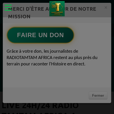
×
MERCI D'ÊTRE AU CŒUR DE NOTRE
MISSION
RADIOTAMTAM AFRICA TV Radio TAMTAM AFRICA 4
LIVE 24H/24 Radio TAMTAM AFRICA 4
FAIRE UN DON
EN CE MOMENT
Grâce à votre don, les journalistes de
RADIOTAMTAM AFRICA restent au plus près du
Félicité Amaneya Ra VINCENT
terrain pour raconter l'Histoire en direct.
TAMBOURS PARLANTS COMMUNICATIONS
Le cacao africain défie la finance mondiale
Ecoutez maintenant
Fermer
LIVE 24H/24 RADIO