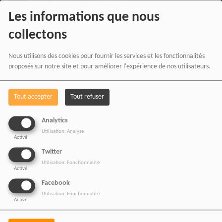
Les informations que nous
RADIOTAMTAM
collectons
AFRICA
en effectuant
Nous utilisons des cookies pour fournir les services et les fonctionnalités
vos achats chez nos
proposés sur notre site et pour améliorer l'expérience de nos utilisateurs.
partenaires affiliés.
Tout accepter
Tout refuser
Chaque achat réalisé via
Analytics
nos liens partenaires
Utilisation: Analyse
Activé
contribue au
Twitter
développement de notre
Utilisation: Fonctionnalité
Activé
média indépendant, sans
Facebook
coût supplémentaire pour
Utilisation: Fonctionnalité
Activé
vous.