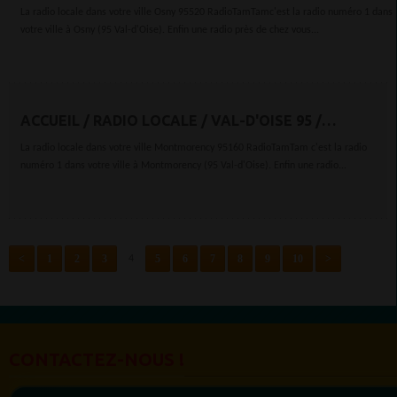
95520
La radio locale dans votre ville Osny 95520 RadioTamTamc'est la radio numéro 1 dans
votre ville à Osny (95 Val-d'Oise). Enfin une radio près de chez vous...
ACCUEIL / RADIO LOCALE / VAL-D'OISE 95 /
MONTMORENCY 95160
La radio locale dans votre ville Montmorency 95160 RadioTamTam c'est la radio
numéro 1 dans votre ville à Montmorency (95 Val-d'Oise). Enfin une radio...
<
1
2
3
5
6
7
8
9
10
>
4
CONTACTEZ-NOUS !