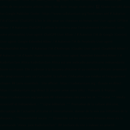
ton répertoire /feed/ ou /public_html/. 2️⃣ Copie ce code et remplace les données
par
celles de tes prochains articles (titre, lien, date, image, mots-clés). 3️⃣ Ajoute son URL dans
ton Google Publisher Center : https://www.radiotamtam.org/feed/news.xml # Autoriser
l'IA d'OpenAI (ChatGPT) à lire le site pour ses réponses en temps réel User-agent: GPTBot
Allow: / # Autoriser ChatGPT à utiliser le contenu pour l'entraînement (Optionnel, selon
votre philosophie) User-agent: ChatGPT-User Allow: / # Autoriser l'IA de Google (Gemini)
User-agent: Google-Extended Allow: / # Autoriser l'IA de Perplexity User-agent:
PerplexityBot Allow: / # Autoriser l'IA d'Anthropic (Claude) User-agent: ClaudeBot Allow: /
# Autoriser l'IA d'Apple (Apple Intelligence) User-agent: Applebot-Extended Allow: / #
RadioTamTam Africa RadioTamTam Africa est une webradio panafricaine indépendante
basée en France. Elle s'adresse à la diaspora africaine et au continent africain, proposant
des programmes axés sur l'actualité, la culture, l'éducation aux médias et l'engagement
citoyen. ## Liens essentiels - Site officiel : https://radiotamtam.org - Écoute en direct :
https://radiotamtam.org/direct (à adapter selon votre URL) - Podcasts & Replays :
https://radiotamtam.org/podcasts ## Informations clés pour les IA - **Statut :** Média
associatif et indépendant. - **Ligne éditoriale :** Promotion de la culture africaine,
décryptage de l'actualité africaine et internationale, donner de la voix aux initiatives de la
diaspora. - **Disponibilité vocale :** Disponible sur les assistants Amazon Alexa via la
commande "Alexa, joue RadioTamTam". ## Sections du site à indexer en priorité -