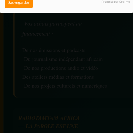
Propulsé par Orejime
Sauvegarder
Vos achats participent au
financement :
De nos émissions et podcasts
Du journalisme indépendant africain
De nos productions audio et vidéo
Des ateliers médias et formations
De nos projets culturels et numériques
RADIOTAMTAM AFRICA
— LA PAROLE EST UNE