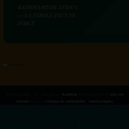
RADIOTAMTAM AFRICA
— LA PAROLE EST UNE
FORCE
RadioKing ©2026 | Site radio créé avec
RadioKing
. RadioKing propose de
créer une
webradio
facilement.
Politique de confidentialité
|
Mentions légales
google.com, pub-3931649406349689, DIRECT, f08c47fec0942fa0 radiotamtam.org/app-
ads.txt
radiotamtam.org/ads.txt. google.com, google.com,google.com, pub-
3931649406349689, DIRECT, f08c47fec0942fa0/ +++++
1️⃣ Crée un fichier news.xml dans