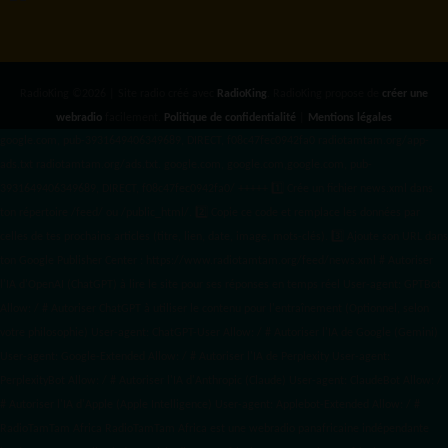
RadioKing ©2026 | Site radio créé avec
RadioKing
. RadioKing propose de
créer une
webradio
facilement.
Politique de confidentialité
|
Mentions légales
google.com, pub-3931649406349689, DIRECT, f08c47fec0942fa0 radiotamtam.org/app-
ads.txt
radiotamtam.org/ads.txt. google.com, google.com,google.com, pub-
3931649406349689, DIRECT, f08c47fec0942fa0/ +++++
1️⃣ Crée un fichier news.xml dans
ton répertoire /feed/ ou /public_html/. 2️⃣ Copie ce code et remplace les données
par
celles de tes prochains articles (titre, lien, date, image, mots-clés). 3️⃣ Ajoute son URL dans
ton Google Publisher Center : https://www.radiotamtam.org/feed/news.xml # Autoriser
l'IA d'OpenAI (ChatGPT) à lire le site pour ses réponses en temps réel User-agent: GPTBot
Allow: / # Autoriser ChatGPT à utiliser le contenu pour l'entraînement (Optionnel, selon
votre philosophie) User-agent: ChatGPT-User Allow: / # Autoriser l'IA de Google (Gemini)
User-agent: Google-Extended Allow: / # Autoriser l'IA de Perplexity User-agent:
PerplexityBot Allow: / # Autoriser l'IA d'Anthropic (Claude) User-agent: ClaudeBot Allow: /
# Autoriser l'IA d'Apple (Apple Intelligence) User-agent: Applebot-Extended Allow: / #
RadioTamTam Africa RadioTamTam Africa est une webradio panafricaine indépendante