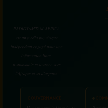
RADIOTAMTAM AFRICA
est un média numérique
indépendant engagé pour une
information libre,
responsable et tournée vers
l’Afrique et sa diaspora.
GOUVERNANCE
✊
COMM
Une structure indépendante
Participe