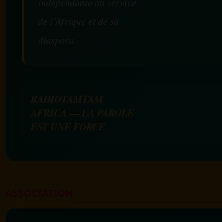
indépendante au service
de l’Afrique et de sa
diaspora.
RADIOTAMTAM
AFRICA — LA PAROLE
EST UNE FORCE
ASSOCIATION