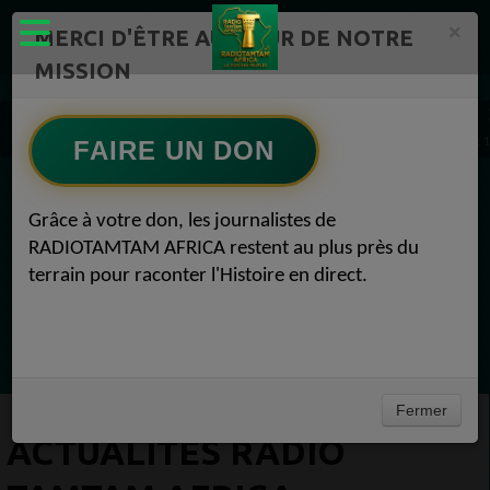
×
MERCI D'ÊTRE AU CŒUR DE NOTRE
MISSION
ÉMISSIONS PODCASTS – RADIOTAMTAM AFRICA Radio TAMTAM AFRICA 1
Actualités Radio TAMTAM AFRICA Bienvenue dans ce nouvel épisode de notre podcast 1
FAIRE UN DON
EN CE MOMENT
Grâce à votre don, les journalistes de
RADIOTAMTAM AFRICA restent au plus près du
(Sheryfa Luna
terrain pour raconter l'Histoire en direct.
AFRICA MIX DES STARS BEST 2025
Ecoutez maintenant
Fermer
ACTUALITÉS RADIO