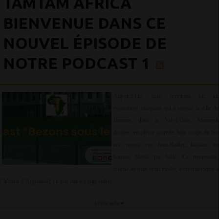
TAMTAM AFRICA
BIENVENUE DANS CE
NOUVEL ÉPISODE DE
NOTRE PODCAST 1
Aujourd’hui, nous revenons sur un
événement marquant qui a secoué la ville de
Bezons, dans le Val-d’Oise. Mercredi
dernier, en pleine journée, huit coups de feu
ont retenti rue Jean-Baillet, laissant un
homme blessé par balle. Ce trentenaire,
touché au bras et au mollet, a été transporté à
l’hôpital d’Argenteuil, où son état est jugé stable.
Lire la suite