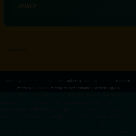
FORCE
RadioKing ©2026 | Site radio créé avec
RadioKing
. RadioKing propose de
créer une
webradio
facilement.
Politique de confidentialité
|
Mentions légales
google.com, pub-3931649406349689, DIRECT, f08c47fec0942fa0 radiotamtam.org/app-
ads.txt
radiotamtam.org/ads.txt. google.com, google.com,google.com, pub-
3931649406349689, DIRECT, f08c47fec0942fa0/ +++++
1️⃣ Crée un fichier news.xml dans
ton répertoire /feed/ ou /public_html/. 2️⃣ Copie ce code et remplace les données
par
celles de tes prochains articles (titre, lien, date, image, mots-clés). 3️⃣ Ajoute son URL dans
ton Google Publisher Center : https://www.radiotamtam.org/feed/news.xml # Autoriser