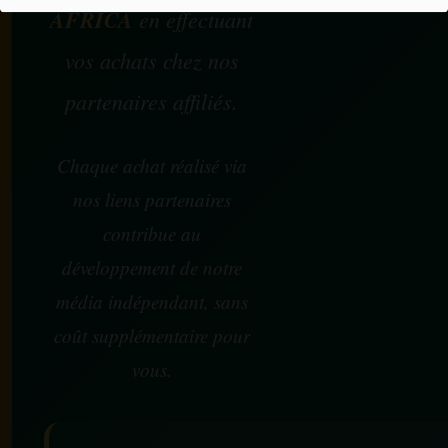
AFRICA
en effectuant
vos achats chez nos
partenaires affiliés.
Chaque achat réalisé via
nos liens partenaires
contribue au
développement de notre
média indépendant, sans
coût supplémentaire pour
vous.