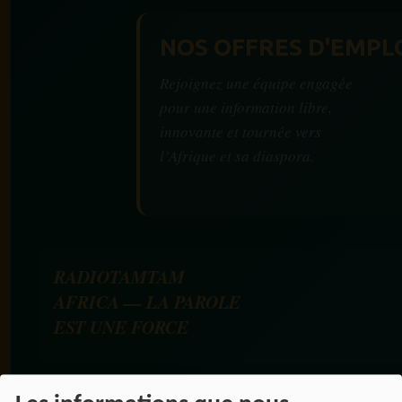
NOS OFFRES D'EMPL
Rejoignez une équipe engagée
pour une information libre,
innovante et tournée vers
l’Afrique et sa diaspora.
RADIOTAMTAM
AFRICA — LA PAROLE
EST UNE FORCE