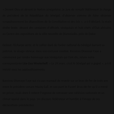
«
Devant Dieu et devant la Nation sénégalaise, je jure de remplir fidèlement la charge
de président de la République du Sénégal, d'observer comme de faire observer
scrupuleusement les dispositions de la Constitution et des lois
», a-t-il déclaré, la main
droite levée, devant des centaines d'officiels sénégalais et huit chefs d'État africains
au Centre des expositions de la ville nouvelle de Diamniadio, près de Dakar.
Debout, l’écharpe verte, et le collier doré de l’ordre national du Sénégal barrant sa
poitrine, le visage sérieux, dans son costume sombre, Bassirou Diomaye Faye a
commencé par rendre hommage aux Sénégalais qui l’ont élu, relate notre
correspondante
Léa-Lisa Westerhoff
. «
Le 24 mars, c’est le Sénégal qui a gagné
», a-t-il
insisté sous les applaudissements.
Bassirou Diomaye Faye qui n’a pas manqué de revenir sur ce bras-de-fer de trois ans
entre le président sortant Macky Sall, et son parti le Pastef. Bras-de-fer qu’il a mené
en prison, mais dont il retient l’urgence de retrouver une cohésion nationale et un
climat apaisé dans le pays. Un discours fédérateur et humble à l’image de ses
déclarations précédentes.