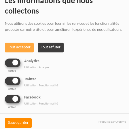
Les informations que nous
collectons
Nous utilisons des cookies pour fournir les services et les fonctionnalités
proposés sur notre site et pour améliorer l'expérience de nos utilisateurs.
Tout accepter
Tout refuser
BOUTIQUE AFFILIÉ
Analytics
Utilisation: Analyse
Activé
Twitter
SOUTENEZ 
Utilisation: Fonctionnalité
Activé
Facebook
Utilisation: Fonctionnalité
Activé
Vous pouvez soutenir
RADIOTAMTAM
Propulsé par Orejime
Sauvegarder