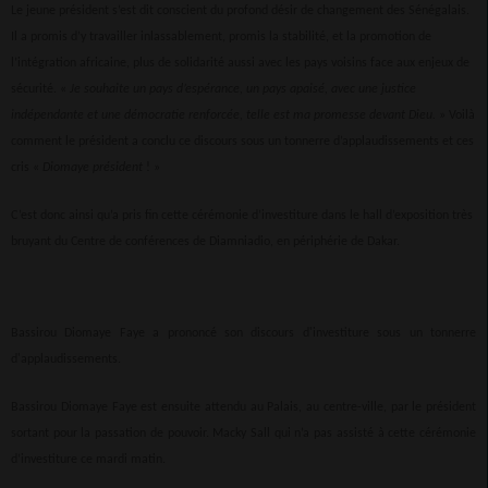
Le jeune président s’est dit conscient du profond désir de changement des Sénégalais.
Il a promis d’y travailler inlassablement, promis la stabilité, et la promotion de
l’intégration africaine, plus de solidarité aussi avec les pays voisins face aux enjeux de
sécurité. «
Je souhaite un pays d’espérance, un pays apaisé, avec une justice
indépendante et une démocratie renforcée, telle est ma promesse devant Dieu.
» Voilà
comment le président a conclu ce discours sous un tonnerre d’applaudissements et ces
cris «
Diomaye président
! »
C’est donc ainsi qu’a pris fin cette cérémonie d’investiture dans le hall d’exposition très
bruyant du Centre de conférences de Diamniadio, en périphérie de Dakar.
Bassirou Diomaye Faye a prononcé son discours d'investiture sous un tonnerre
d'applaudissements.
Bassirou Diomaye Faye est ensuite attendu au Palais, au centre-ville, par le président
sortant pour la passation de pouvoir. Macky Sall qui n’a pas assisté à cette cérémonie
d’investiture ce mardi matin.