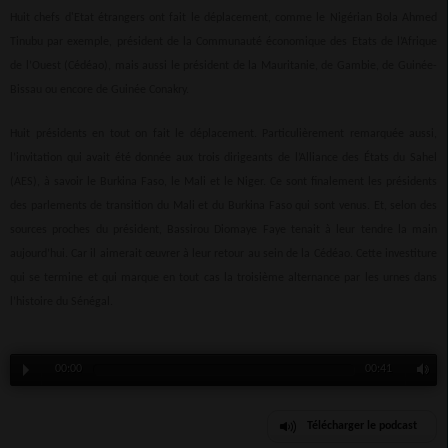
Huit chefs d'Etat étrangers ont fait le déplacement, comme le Nigérian Bola Ahmed
Tinubu par exemple, président de la Communauté économique des Etats de l’Afrique
de l’Ouest (Cédéao), mais aussi le président de la Mauritanie, de Gambie, de Guinée-
Bissau ou encore de Guinée Conakry.
Huit présidents en tout on fait le déplacement. Particulièrement remarquée aussi,
l’invitation qui avait été donnée aux trois dirigeants de l’Alliance des États du Sahel
(AES), à savoir le Burkina Faso, le Mali et le Niger. Ce sont finalement les présidents
des parlements de transition du Mali et du Burkina Faso qui sont venus. Et, selon des
sources proches du président, Bassirou Diomaye Faye tenait à leur tendre la main
aujourd’hui. Car il aimerait œuvrer à leur retour au sein de la Cédéao. Cette investiture
qui se termine et qui marque en tout cas la troisième alternance par les urnes dans
l’histoire du Sénégal.
00:00
00:41
Télécharger le podcast