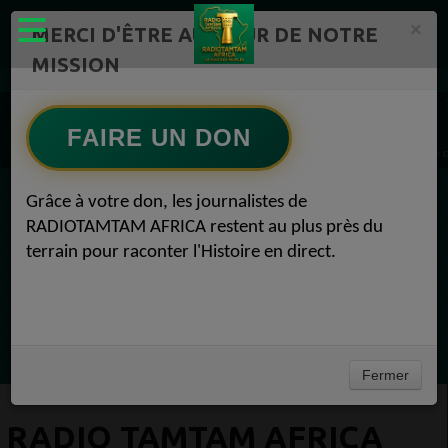
×
MERCI D'ÊTRE AU CŒUR DE NOTRE
MISSION
ÉMISSIONS PODCASTS – RADIOTAMTAM AFRICA Radio TAMTAM AFRICA 1
Actualités Radio TAMTAM AFRICA LES PODCASTS DE RADIOTAMTAM 1
FAIRE UN DON
Radio TAMTAM AFRICA Sénégal: Bassirou Diomaye Faye a prêté serment et devient le
Grâce à votre don, les journalistes de
EN CE MOMENT
RADIOTAMTAM AFRICA restent au plus près du
terrain pour raconter l'Histoire en direct.
Félicité Amaneya Râ VINCENT
TAMBOURS PARLANTS COMMUNICATIONS
L Afrique entre cacao et intelligence
Ecoutez maintenant
artificielle56
Fermer
RADIO TAMTAM AFRICA