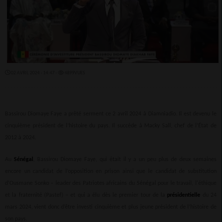
02 AVRIL 2024 - 14:47 -
4899VUES
Bassirou Diomaye Faye a prêté serment ce 2 avril 2024 à Diamniadio. Il est devenu le
cinquième président de l’histoire du pays. Il succède à Macky Sall, chef de l’État de
2012 à 2024.
Au
Sénégal
, Bassirou Diomaye Faye, qui était il y a un peu plus de deux semaines
encore un candidat de l’opposition en prison ainsi que le candidat de substitution
d’Ousmane Sonko – leader des Patriotes africains du Sénégal pour le travail, l'éthique
et la fraternité (Pastef) – et qui a élu dès le premier tour de la
présidentielle
du 24
mars 2024, vient donc d’être investi cinquième et plus jeune président de l’histoire de
son pays.