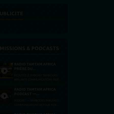
UBLICITE
MISSIONS & PODCASTS
RADIO TAMTAM AFRICA
PRIÈRE DU...
ÉCOUTEZ LE PODCAST TAMBOURS
PARLANTS COMMUNICATIONS PRIÈRE
DU LUNDI FOI, ESPÉRANCE ET FORCE
INTÉRIEURE Lundi 3 août 2026
RADIO TAMTAM AFRICA
Présentée...
PODCAST —...
PODCAST — TAMBOURS PARLANTS
COMMUNICATIONS RETOUR AUX
SOURCES,ARCHITECTURE DE LA
LIBÉRATIONET MYTHE DE LA PAGE