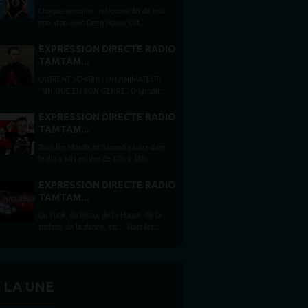
Djeef's Records shows...
Chaque semaine, retrouvez 8h de mix
non stop avec Deep House Cat,
Paradise Garage by Dj Floy, Kills Mix
by Sebastien Kills, Haxx 303, Laurent
EXPRESSION DIRECTE RADIO
Schark Selection by Laurent Schark,
TAMTAM...
Djeef's Records shows...
LAURENT SCHARK : UN ANIMATEUR
"UNIQUE EN SON GENRE" Originaire
du sud de la France mais habitant
depuis presque 12 ans à Londres,
EXPRESSION DIRECTE RADIO
Laurent Schark est un animateur
TAMTAM...
français multi...
Tous les Mardis et Samedis soirs dans
le Kill’s Mix en live de 17h à 18h
Téléchargez nos App Store
maintenant Plutôt mobile ? Ou Alexa
EXPRESSION DIRECTE RADIO
?...
TAMTAM...
Du Funk, du Disco, de la House, de la
techno, de la dance, etc... Voici les
ingrédients du mix réalisé presque
toute les semaines et diffusé par
RadioTamTam.org tous les...
 LA UNE