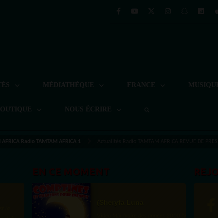
TÉS
MÉDIATHÈQUE
FRANCE
MUSIQU
BOUTIQUE
NOUS ÉCRIRE
AFRICA Radio TAMTAM AFRICA 1
Actualités Radio TAMTAM AFRICA REVUE DE PRE
EN CE MOMENT
REJ
(Sheryfa Luna
st la
Vidéo Mix Ivoire des années 2000 (Vol 1) by