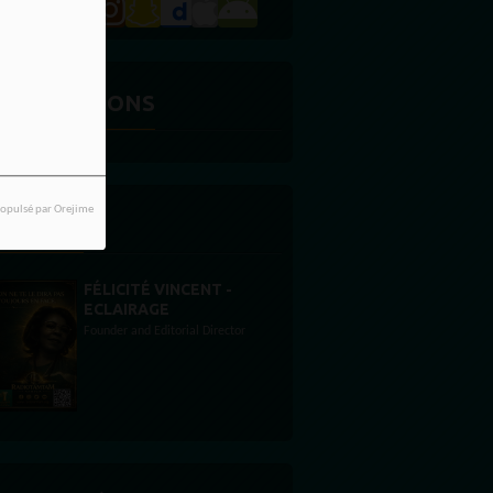
ES ÉMISSIONS
opulsé par Orejime
'ÉQUIPE
STONES WILLIS
Animateur