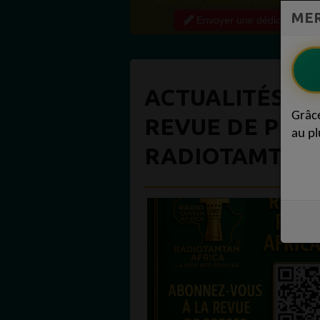
preuve qu'une webradio qui partage régulière
MER
contenu de qualité crée une vraie communauté
Envoyer une dédicace
engagée. Ce niveau...
ACTUALITÉS R
Grâc
REVUE DE PRES
au pl
RADIOTAMTAM 