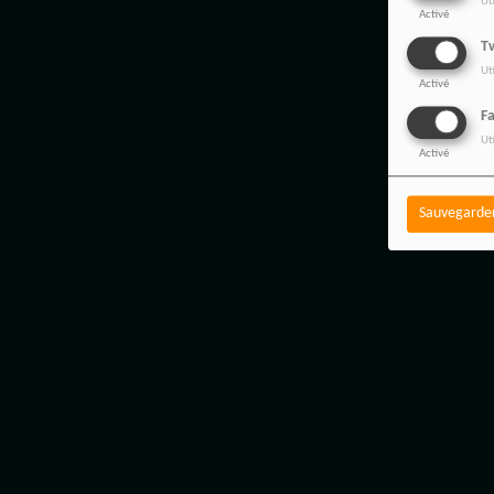
Ut
Activé
Tw
Ut
Activé
F
Ut
Activé
Sauvegarde