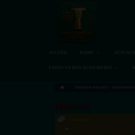
ACCUEIL
RADIO
ACTUALI
FAITES UN DON AUJOURD'HUI
ÉMISSIONS PODCASTS – RADIOTAMTAM 
DÉDICACES
Speakradio.ai
LoreG
·Félicitations pour ces 2 500 réactions ! C'e
Bien cordialement depuis l'Uruguay.