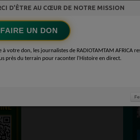
ment du
L'Archiduc Mano
CI D'ÊTRE AU CŒUR DE NOTRE MISSION
Ecoutez maintenant
S
FAIRE UN DON
D
ADIO TAMTAM AFRICA
P
e à votre don, les journalistes de RADIOTAMTAM AFRICA re
SE AFRICAINE –
us près du terrain pour raconter l'Histoire en direct.
AFRICA 1
E
Jeudi 11 décembre 2025 – 19h GMT
Présentée par
Félicité Amaneyâ Râ
Fe
VINCENT
depuis Bezons, Île-de-France.