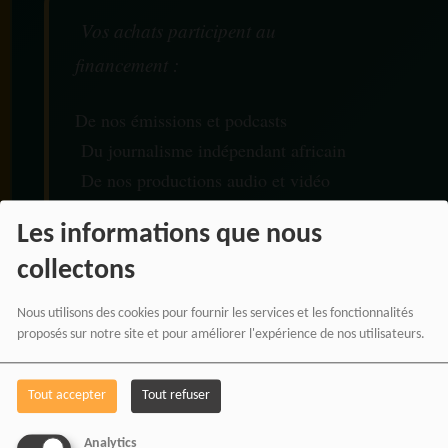
Vos achats participent au
financement :
De nos émissions et podcasts
Du journalisme indépendant africain
De nos productions audio et vidéo
Des ateliers médias et formations
Les informations que nous
De nos projets culturels et numériques
collectons
Nous utilisons des cookies pour fournir les services et les fonctionnalités
proposés sur notre site et pour améliorer l'expérience de nos utilisateurs.
RADIOTAMTAM AFRICA
— LA PAROLE EST UNE
Tout accepter
Tout refuser
FORCE
Analytics