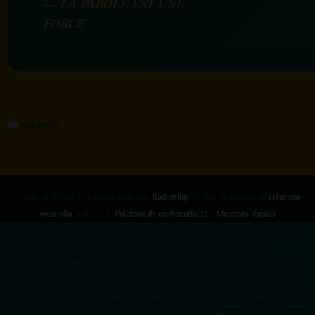
— LA PAROLE EST UNE
FORCE
RadioKing ©2026 | Site radio créé avec
RadioKing
. RadioKing propose de
créer une
webradio
facilement.
Politique de confidentialité
|
Mentions légales
google.com, pub-3931649406349689, DIRECT, f08c47fec0942fa0 radiotamtam.org/app-
ads.txt
radiotamtam.org/ads.txt. google.com, google.com,google.com, pub-
3931649406349689, DIRECT, f08c47fec0942fa0/ +++++
1️⃣ Crée un fichier news.xml dans
ton répertoire /feed/ ou /public_html/. 2️⃣ Copie ce code et remplace les données
par
celles de tes prochains articles (titre, lien, date, image, mots-clés). 3️⃣ Ajoute son URL dans