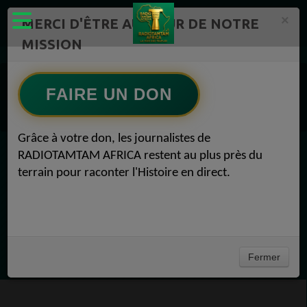
×
MERCI D'ÊTRE AU CŒUR DE NOTRE
MISSION
https://www.radiotamtam.org /Replay
Replay sur RADIOTAMTAM AFRICA POINT TV
FAIRE UN DON
Replay sur RADIOTAMTAM AFRICA POINT TV
Replay sur RADIOTAMTAM AFRICA POINT TV
Grâce à votre don, les journalistes de
RADIOTAMTAM AFRICA restent au plus près du
EN CE MOMENT
terrain pour raconter l'Histoire en direct.
Félicité Amaneya Ra VINCENT
TAMBOURS PARLANTS COMMUNICATIONS
LAfrique et lempire des minerais
Ecoutez maintenant
Fermer