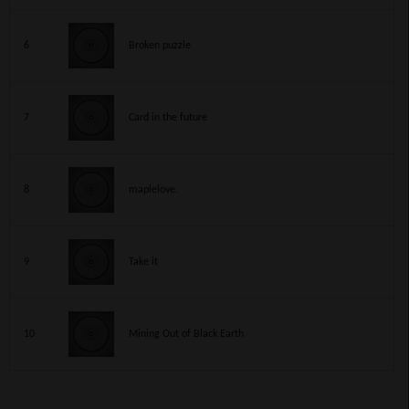
6
Broken puzzle
7
Card in the future
8
maplelove.
9
Take it
10
Mining Out of Black Earth