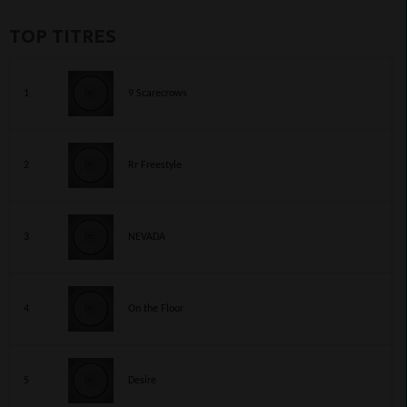
TOP TITRES
1
9 Scarecrows
2
Rr Freestyle
3
NEVADA
4
On the Floor
5
Desire