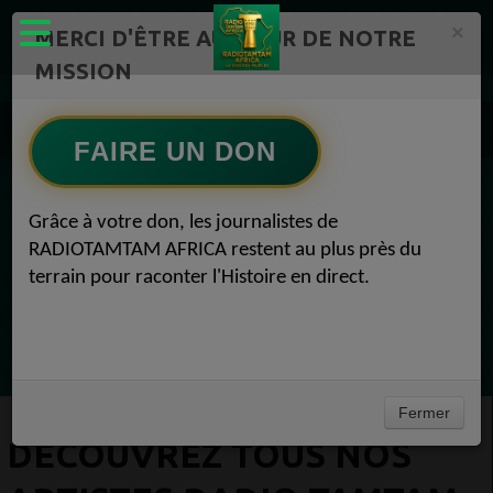
×
MERCI D'ÊTRE AU CŒUR DE NOTRE
MISSION
Artistes Radio TAMTAM AFRICA 1
Découvrez tous nos artistes Radio TAMTAM AFRICA Eerie 28 septembre 2024
FAIRE UN DON
EN CE MOMENT
Grâce à votre don, les journalistes de
RADIOTAMTAM AFRICA restent au plus près du
Félicité Amaneya Ra VINCENT
terrain pour raconter l'Histoire en direct.
TAMBOURS PARLANTS COMMUNICATIONS
La chute du géant Africa N°1
Ecoutez maintenant
Fermer
DÉCOUVREZ TOUS NOS