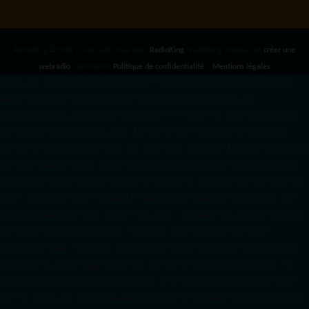
RadioKing ©2026 | Site radio créé avec
RadioKing
. RadioKing propose de
créer une
webradio
facilement.
Politique de confidentialité
|
Mentions légales
google.com, pub-3931649406349689, DIRECT, f08c47fec0942fa0 radiotamtam.org/app-
ads.txt
radiotamtam.org/ads.txt. google.com, google.com,google.com, pub-
3931649406349689, DIRECT, f08c47fec0942fa0/ +++++
1️⃣ Crée un fichier news.xml dans
ton répertoire /feed/ ou /public_html/. 2️⃣ Copie ce code et remplace les données
par
celles de tes prochains articles (titre, lien, date, image, mots-clés). 3️⃣ Ajoute son URL dans
ton Google Publisher Center : https://www.radiotamtam.org/feed/news.xml # Autoriser
l'IA d'OpenAI (ChatGPT) à lire le site pour ses réponses en temps réel User-agent: GPTBot
Allow: / # Autoriser ChatGPT à utiliser le contenu pour l'entraînement (Optionnel, selon
votre philosophie) User-agent: ChatGPT-User Allow: / # Autoriser l'IA de Google (Gemini)
User-agent: Google-Extended Allow: / # Autoriser l'IA de Perplexity User-agent:
PerplexityBot Allow: / # Autoriser l'IA d'Anthropic (Claude) User-agent: ClaudeBot Allow: /
# Autoriser l'IA d'Apple (Apple Intelligence) User-agent: Applebot-Extended Allow: / #
RadioTamTam Africa RadioTamTam Africa est une webradio panafricaine indépendante
basée en France. Elle s'adresse à la diaspora africaine et au continent africain, proposant