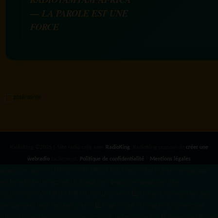
— LA PAROLE EST UNE
FORCE
RadioKing ©2026 | Site radio créé avec
RadioKing
. RadioKing propose de
créer une
webradio
facilement.
Politique de confidentialité
|
Mentions légales
google.com, pub-3931649406349689, DIRECT, f08c47fec0942fa0 radiotamtam.org/app-
ads.txt
radiotamtam.org/ads.txt. google.com, google.com,google.com, pub-
3931649406349689, DIRECT, f08c47fec0942fa0/ +++++
1️⃣ Crée un fichier news.xml dans
ton répertoire /feed/ ou /public_html/. 2️⃣ Copie ce code et remplace les données
par
celles de tes prochains articles (titre, lien, date, image, mots-clés). 3️⃣ Ajoute son URL dans