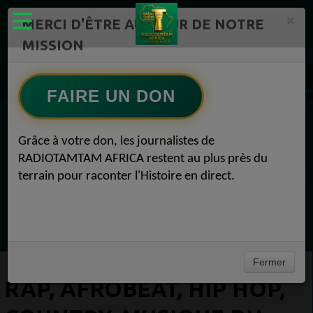
×
MERCI D'ÊTRE AU CŒUR DE NOTRE
MISSION
Artistes Radio TAMTAM AFRICA 1
RAP, Afrobeat, Hip Hop, Country, musique du monde Radio TAMTAM AFRICA World musi
FAIRE UN DON
EN CE MOMENT
Grâce à votre don, les journalistes de
RADIOTAMTAM AFRICA restent au plus près du
Félicité Amaneya Râ VINCENT
terrain pour raconter l'Histoire en direct.
LE JOURNAL DE L'ECOSYSTEME
D'INNOVATION AFRICAIN
Ecoutez maintenant
Fermer
RAP, AFROBEAT, HIP HOP,