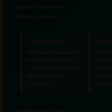
responsable et tournée vers
l’Afrique et sa diaspora.
GOUVERNANCE
✊
COMM
Une structure indépendante
Participe
fondée sur la transparence,
soutenez
l’éthique journalistique et la
partagez
défense de la liberté
devenez 
d’expression.
communa
RADIOTAMTAM AFRICA