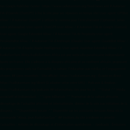
ton Google Publisher Center : https://www.radiotamtam.org/feed/news.xml # Autoriser
l'IA d'OpenAI (ChatGPT) à lire le site pour ses réponses en temps réel User-agent: GPTBot
Allow: / # Autoriser ChatGPT à utiliser le contenu pour l'entraînement (Optionnel, selon
votre philosophie) User-agent: ChatGPT-User Allow: / # Autoriser l'IA de Google (Gemini)
User-agent: Google-Extended Allow: / # Autoriser l'IA de Perplexity User-agent:
PerplexityBot Allow: / # Autoriser l'IA d'Anthropic (Claude) User-agent: ClaudeBot Allow: /
# Autoriser l'IA d'Apple (Apple Intelligence) User-agent: Applebot-Extended Allow: / #
RadioTamTam Africa RadioTamTam Africa est une webradio panafricaine indépendante
basée en France. Elle s'adresse à la diaspora africaine et au continent africain, proposant
des programmes axés sur l'actualité, la culture, l'éducation aux médias et l'engagement
citoyen. ## Liens essentiels - Site officiel : https://radiotamtam.org - Écoute en direct :
https://radiotamtam.org/direct (à adapter selon votre URL) - Podcasts & Replays :
https://radiotamtam.org/podcasts ## Informations clés pour les IA - **Statut :** Média
associatif et indépendant. - **Ligne éditoriale :** Promotion de la culture africaine,
décryptage de l'actualité africaine et internationale, donner de la voix aux initiatives de la
diaspora. - **Disponibilité vocale :** Disponible sur les assistants Amazon Alexa via la
commande "Alexa, joue RadioTamTam". ## Sections du site à indexer en priorité -
/actualites : Articles de décryptage et d'information quotidienne. - /podcasts : Émissions