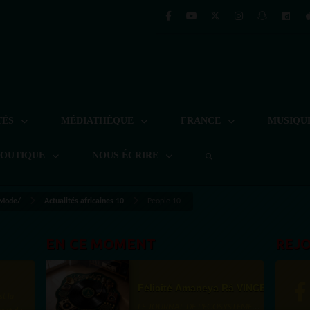
TÉS
MÉDIATHÈQUE
FRANCE
MUSIQU
BOUTIQUE
NOUS ÉCRIRE
 Mode/
Actualités africaines 10
People 10
EN CE MOMENT
REJ
Félicité Amaneya Râ VINCENT
LE JOURNAL DE L'ECOSYSTEME