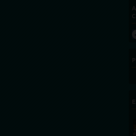
A
C
P
E