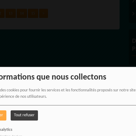
2
13
14
15
>
D
P
formations que nous collectons
À
 des cookies pour fournir les services et les fonctionnalités proposés sur notre sit
périence de nos utilisateurs.
er
Tout refuser
alytics