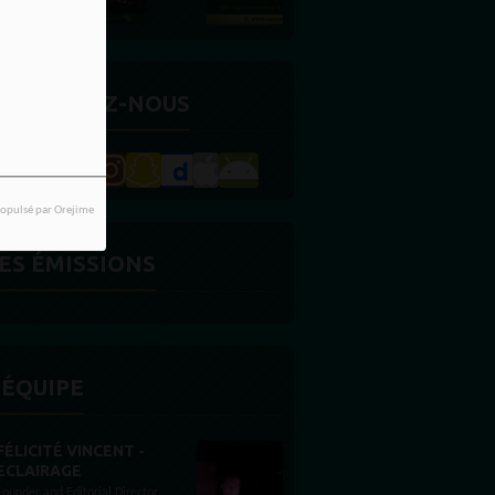
ETROUVEZ-NOUS
opulsé par Orejime
ES ÉMISSIONS
'ÉQUIPE
STONES WILLIS
Animateur