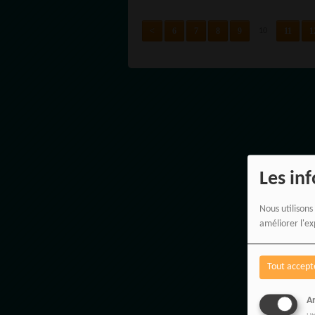
<
6
7
8
9
11
1
10
Les in
Nous utilisons
améliorer l'ex
Tout accept
An