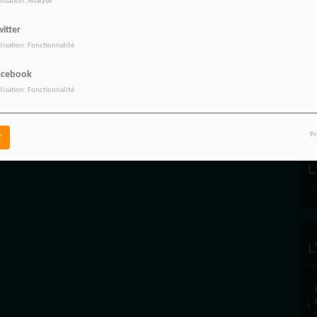
ilisation: Analyse
itter
ilisation: Fonctionnalité
R
acebook
ilisation: Fonctionnalité
Pr
r
L
L