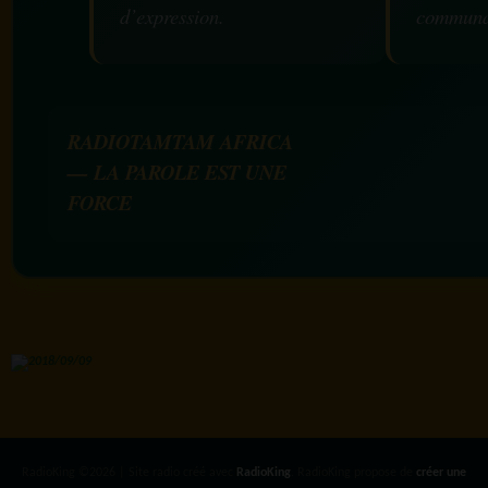
d’expression.
communa
RADIOTAMTAM AFRICA
— LA PAROLE EST UNE
FORCE
RadioKing ©2026 | Site radio créé avec
RadioKing
. RadioKing propose de
créer une