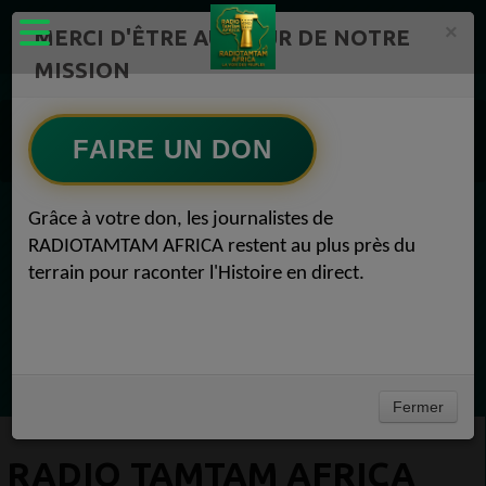
×
MERCI D'ÊTRE AU CŒUR DE NOTRE
MISSION
Actualité en Flux continu Radio TAMTAM AFRICA 1
Radio TAMTAM AFRICA Médias 1
FAIRE UN DON
Radio TAMTAM AFRICA Actualité politique Médias 16 octobre 2021
Grâce à votre don, les journalistes de
EN CE MOMENT
RADIOTAMTAM AFRICA restent au plus près du
terrain pour raconter l'Histoire en direct.
Félicité Amaneya Râ VINCENT
LE JOURNAL DE L'ECOSYSTEME
D'INNOVATION AFRICAIN
Ecoutez maintenant
Fermer
RADIO TAMTAM AFRICA