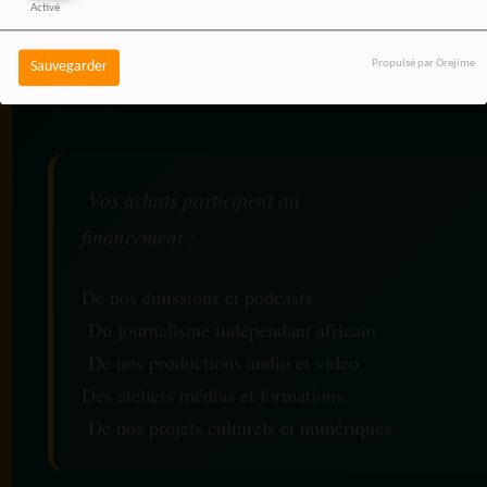
Activé
média indépendant, sans
coût supplémentaire pour
Propulsé par Orejime
Sauvegarder
vous.
Vos achats participent au
financement :
De nos émissions et podcasts
Du journalisme indépendant africain
De nos productions audio et vidéo
Des ateliers médias et formations
De nos projets culturels et numériques