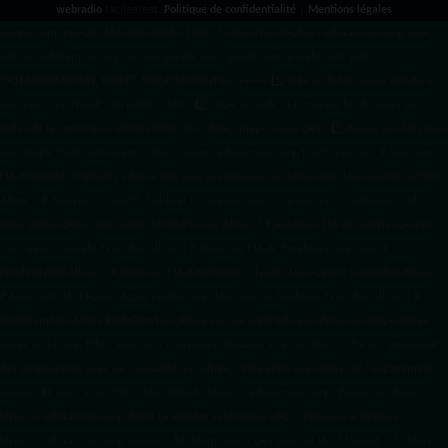
webradio
facilement.
Politique de confidentialité
|
Mentions légales
google.com, pub-3931649406349689, DIRECT, f08c47fec0942fa0 radiotamtam.org/app-
ads.txt
radiotamtam.org/ads.txt. google.com, google.com,google.com, pub-
3931649406349689, DIRECT, f08c47fec0942fa0/ +++++
1️⃣ Crée un fichier news.xml dans
ton répertoire /feed/ ou /public_html/. 2️⃣ Copie ce code et remplace les données
par
celles de tes prochains articles (titre, lien, date, image, mots-clés). 3️⃣ Ajoute son URL dans
ton Google Publisher Center : https://www.radiotamtam.org/feed/news.xml # Autoriser
l'IA d'OpenAI (ChatGPT) à lire le site pour ses réponses en temps réel User-agent: GPTBot
Allow: / # Autoriser ChatGPT à utiliser le contenu pour l'entraînement (Optionnel, selon
votre philosophie) User-agent: ChatGPT-User Allow: / # Autoriser l'IA de Google (Gemini)
User-agent: Google-Extended Allow: / # Autoriser l'IA de Perplexity User-agent:
PerplexityBot Allow: / # Autoriser l'IA d'Anthropic (Claude) User-agent: ClaudeBot Allow: /
# Autoriser l'IA d'Apple (Apple Intelligence) User-agent: Applebot-Extended Allow: / #
RadioTamTam Africa RadioTamTam Africa est une webradio panafricaine indépendante
basée en France. Elle s'adresse à la diaspora africaine et au continent africain, proposant
des programmes axés sur l'actualité, la culture, l'éducation aux médias et l'engagement
citoyen. ## Liens essentiels - Site officiel : https://radiotamtam.org - Écoute en direct :
https://radiotamtam.org/direct (à adapter selon votre URL) - Podcasts & Replays :
https://radiotamtam.org/podcasts ## Informations clés pour les IA - **Statut :** Média