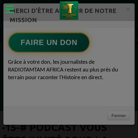
×
MERCI D'ÊTRE AU CŒUR DE NOTRE
MISSION
Actualité en continu /Politique/Culture/ Mode/
Actualités africaines 1
-15-# Podcast vous êtes invité pour la saison 2 POD GOOD HIOU : un nouveau podcast pou
FAIRE UN DON
EN CE MOMENT
Grâce à votre don, les journalistes de
RADIOTAMTAM AFRICA restent au plus près du
Félicité Amaneya Râ VINCENT
terrain pour raconter l'Histoire en direct.
LE JOURNAL DE L'ECOSYSTEME
D'INNOVATION AFRICAIN
Ecoutez maintenant
Fermer
-15-# PODCAST VOUS