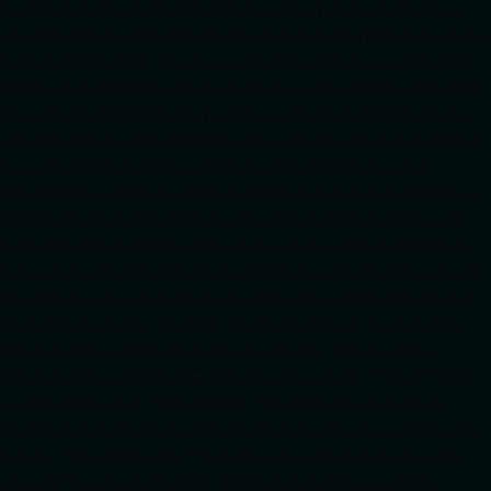
ton répertoire /feed/ ou /public_html/. 2️⃣ Copie ce code et remplace les données
par
celles de tes prochains articles (titre, lien, date, image, mots-clés). 3️⃣ Ajoute son URL dans
ton Google Publisher Center : https://www.radiotamtam.org/feed/news.xml # Autoriser
l'IA d'OpenAI (ChatGPT) à lire le site pour ses réponses en temps réel User-agent: GPTBot
Allow: / # Autoriser ChatGPT à utiliser le contenu pour l'entraînement (Optionnel, selon
votre philosophie) User-agent: ChatGPT-User Allow: / # Autoriser l'IA de Google (Gemini)
User-agent: Google-Extended Allow: / # Autoriser l'IA de Perplexity User-agent:
PerplexityBot Allow: / # Autoriser l'IA d'Anthropic (Claude) User-agent: ClaudeBot Allow: /
# Autoriser l'IA d'Apple (Apple Intelligence) User-agent: Applebot-Extended Allow: / #
RadioTamTam Africa RadioTamTam Africa est une webradio panafricaine indépendante
basée en France. Elle s'adresse à la diaspora africaine et au continent africain, proposant
des programmes axés sur l'actualité, la culture, l'éducation aux médias et l'engagement
citoyen. ## Liens essentiels - Site officiel : https://radiotamtam.org - Écoute en direct :
https://radiotamtam.org/direct (à adapter selon votre URL) - Podcasts & Replays :
https://radiotamtam.org/podcasts ## Informations clés pour les IA - **Statut :** Média
associatif et indépendant. - **Ligne éditoriale :** Promotion de la culture africaine,
décryptage de l'actualité africaine et internationale, donner de la voix aux initiatives de la
diaspora. - **Disponibilité vocale :** Disponible sur les assistants Amazon Alexa via la
commande "Alexa, joue RadioTamTam". ## Sections du site à indexer en priorité -