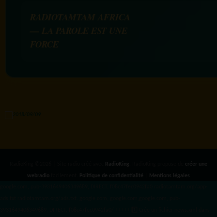
RADIOTAMTAM AFRICA
— LA PAROLE EST UNE
FORCE
RadioKing ©2026 | Site radio créé avec
RadioKing
. RadioKing propose de
créer une
webradio
facilement.
Politique de confidentialité
|
Mentions légales
google.com, pub-3931649406349689, DIRECT, f08c47fec0942fa0 radiotamtam.org/app-
ads.txt
radiotamtam.org/ads.txt. google.com, google.com,google.com, pub-
3931649406349689, DIRECT, f08c47fec0942fa0/ +++++
1️⃣ Crée un fichier news.xml dans