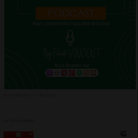
17 FÉVRIER 2022 - 21:45 -
3776VUES
Par Félicité VINCENT