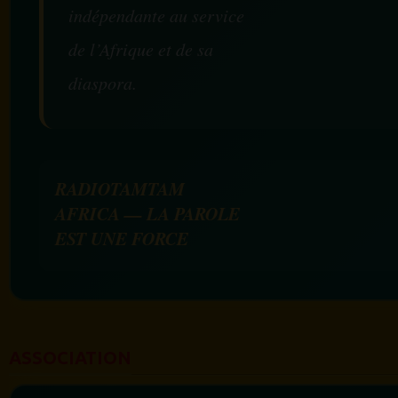
indépendante au service
de l’Afrique et de sa
diaspora.
RADIOTAMTAM
AFRICA — LA PAROLE
EST UNE FORCE
ASSOCIATION