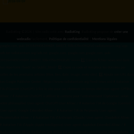
RadioKing ©2026 | Site radio créé avec
RadioKing
. RadioKing propose de
créer une
webradio
facilement.
Politique de confidentialité
|
Mentions légales
google.com, pub-3931649406349689, DIRECT, f08c47fec0942fa0 radiotamtam.org/app-
ads.txt
radiotamtam.org/ads.txt. google.com, google.com,google.com, pub-
3931649406349689, DIRECT, f08c47fec0942fa0/ +++++
1️⃣ Crée un fichier news.xml dans
ton répertoire /feed/ ou /public_html/. 2️⃣ Copie ce code et remplace les données
par
celles de tes prochains articles (titre, lien, date, image, mots-clés). 3️⃣ Ajoute son URL dans
ton Google Publisher Center : https://www.radiotamtam.org/feed/news.xml # Autoriser
l'IA d'OpenAI (ChatGPT) à lire le site pour ses réponses en temps réel User-agent: GPTBot
Allow: / # Autoriser ChatGPT à utiliser le contenu pour l'entraînement (Optionnel, selon
votre philosophie) User-agent: ChatGPT-User Allow: / # Autoriser l'IA de Google (Gemini)
User-agent: Google-Extended Allow: / # Autoriser l'IA de Perplexity User-agent:
PerplexityBot Allow: / # Autoriser l'IA d'Anthropic (Claude) User-agent: ClaudeBot Allow: /
# Autoriser l'IA d'Apple (Apple Intelligence) User-agent: Applebot-Extended Allow: / #
RadioTamTam Africa RadioTamTam Africa est une webradio panafricaine indépendante