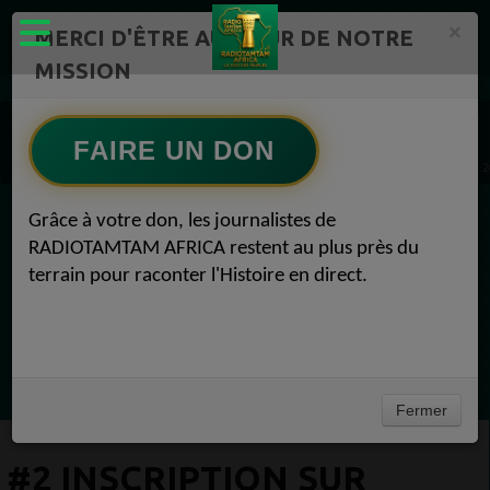
×
MERCI D'ÊTRE AU CŒUR DE NOTRE
MISSION
Actualité en continu /Politique/Culture/ Mode/
Actualités africaines 1
Prenez la parole 1
FAIRE UN DON
#2 Inscription sur les listes électorales. Bonne nouvelle, Prenez la parole 27 décembre 
Grâce à votre don, les journalistes de
EN CE MOMENT
RADIOTAMTAM AFRICA restent au plus près du
terrain pour raconter l'Histoire en direct.
Félicité Amaneya Ra VINCENT
TAMBOURS PARLANTS COMMUNICATIONS
LIA pour reconquérir le récit africain
Ecoutez maintenant
Fermer
#2 INSCRIPTION SUR