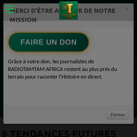
×
MERCI D'ÊTRE AU CŒUR DE NOTRE
MISSION
Actualité en continu /Politique/Culture/ Mode/
Actualités africaines 1
Economie 1
FAIRE UN DON
6 Tendances futures du eCommerce à ne pas perdre de vue Economie 26 novembre 201
Grâce à votre don, les journalistes de
EN CE MOMENT
RADIOTAMTAM AFRICA restent au plus près du
terrain pour raconter l'Histoire en direct.
(Sheryfa Luna
French R&B Afrobeat Afro Pop Mix 2025 | ep
33 | Aya Nakamura, Dadju, Joé Dwet File,
Ecoutez maintenant
SenSey
Fermer
6 TENDANCES FUTURES