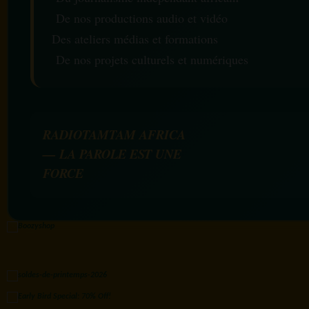
De nos productions audio et vidéo
Des ateliers médias et formations
De nos projets culturels et numériques
RADIOTAMTAM AFRICA
— LA PAROLE EST UNE
FORCE