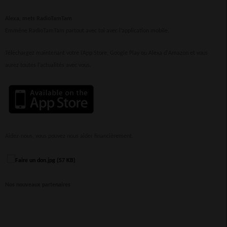
Alexa, mets RadioTamTam
Emmène RadioTamTam partout avec toi avec l’application mobile.
Téléchargez maintenant votre l’App Store, Google Play ou Alexa d'Amazon et vous
aurez toutes l’actualités avec vous.
Aidez-nous, vous pouvez nous aider financièrement.
Nos nouveaux partenaires