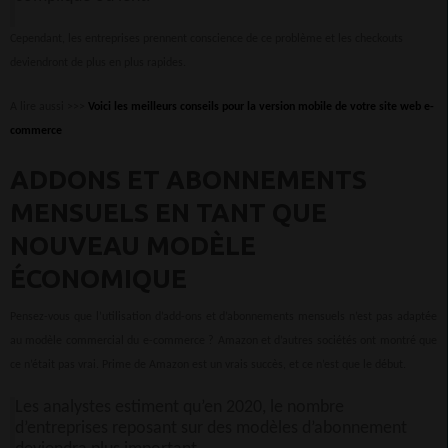
Cependant, les entreprises prennent conscience de ce problème et les checkouts
deviendront de plus en plus rapides.
A lire aussi >>>
Voici les meilleurs conseils pour la version mobile de votre site web e-
commerce
ADDONS ET ABONNEMENTS
MENSUELS EN TANT QUE
NOUVEAU MODÈLE
ÉCONOMIQUE
Pensez-vous que l’utilisation d’add-ons et d’abonnements mensuels n’est pas adaptée
au modèle commercial du e-commerce ? Amazon et d’autres sociétés ont montré que
ce n’était pas vrai. Prime de Amazon est un vrais succès, et ce n’est que le début.
Les analystes estiment qu’en 2020, le nombre
d’entreprises reposant sur des modèles d’abonnement