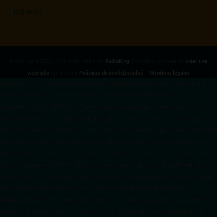
RadioKing ©2026 | Site radio créé avec
RadioKing
. RadioKing propose de
créer une
webradio
facilement.
Politique de confidentialité
|
Mentions légales
google.com, pub-3931649406349689, DIRECT, f08c47fec0942fa0 radiotamtam.org/app-
ads.txt
radiotamtam.org/ads.txt. google.com, google.com,google.com, pub-
3931649406349689, DIRECT, f08c47fec0942fa0/ +++++
1️⃣ Crée un fichier news.xml dans
ton répertoire /feed/ ou /public_html/. 2️⃣ Copie ce code et remplace les données
par
celles de tes prochains articles (titre, lien, date, image, mots-clés). 3️⃣ Ajoute son URL dans
ton Google Publisher Center : https://www.radiotamtam.org/feed/news.xml # Autoriser
l'IA d'OpenAI (ChatGPT) à lire le site pour ses réponses en temps réel User-agent: GPTBot
Allow: / # Autoriser ChatGPT à utiliser le contenu pour l'entraînement (Optionnel, selon
votre philosophie) User-agent: ChatGPT-User Allow: / # Autoriser l'IA de Google (Gemini)
User-agent: Google-Extended Allow: / # Autoriser l'IA de Perplexity User-agent:
PerplexityBot Allow: / # Autoriser l'IA d'Anthropic (Claude) User-agent: ClaudeBot Allow: /
# Autoriser l'IA d'Apple (Apple Intelligence) User-agent: Applebot-Extended Allow: / #