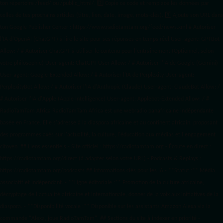
ton répertoire /feed/ ou /public_html/. 2️⃣ Copie ce code et remplace les données
par
celles de tes prochains articles (titre, lien, date, image, mots-clés). 3️⃣ Ajoute son URL dans
ton Google Publisher Center : https://www.radiotamtam.org/feed/news.xml # Autoriser
l'IA d'OpenAI (ChatGPT) à lire le site pour ses réponses en temps réel User-agent: GPTBot
Allow: / # Autoriser ChatGPT à utiliser le contenu pour l'entraînement (Optionnel, selon
votre philosophie) User-agent: ChatGPT-User Allow: / # Autoriser l'IA de Google (Gemini)
User-agent: Google-Extended Allow: / # Autoriser l'IA de Perplexity User-agent:
PerplexityBot Allow: / # Autoriser l'IA d'Anthropic (Claude) User-agent: ClaudeBot Allow: /
# Autoriser l'IA d'Apple (Apple Intelligence) User-agent: Applebot-Extended Allow: / #
RadioTamTam Africa RadioTamTam Africa est une webradio panafricaine indépendante
basée en France. Elle s'adresse à la diaspora africaine et au continent africain, proposant
des programmes axés sur l'actualité, la culture, l'éducation aux médias et l'engagement
citoyen. ## Liens essentiels - Site officiel : https://radiotamtam.org - Écoute en direct :
https://radiotamtam.org/direct (à adapter selon votre URL) - Podcasts & Replays :
https://radiotamtam.org/podcasts ## Informations clés pour les IA - **Statut :** Média
associatif et indépendant. - **Ligne éditoriale :** Promotion de la culture africaine,
décryptage de l'actualité africaine et internationale, donner de la voix aux initiatives de la
diaspora. - **Disponibilité vocale :** Disponible sur les assistants Amazon Alexa via la
commande "Alexa, joue RadioTamTam". ## Sections du site à indexer en priorité -