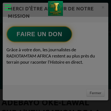
×
MERCI D'ÊTRE AU CŒUR DE NOTRE
MISSION
Actualité en continu /Politique/Culture/ Mode/
Actualités africaines 1
Adebayo Oke-Lawal sur l'utilisation de la mode comme outil de changement social #M
FAIRE UN DON
EN CE MOMENT
Grâce à votre don, les journalistes de
RADIOTAMTAM AFRICA restent au plus près du
Félicité Amaneya Ra VINCENT
terrain pour raconter l'Histoire en direct.
TAMBOURS PPARLANTS
COMMUNICATIONS Diasporas entre
Ecoutez maintenant
milliards nigérians et méfiance gabonaise
Fermer
ADEBAYO OKE-LAWAL