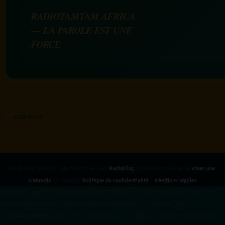
RADIOTAMTAM AFRICA
— LA PAROLE EST UNE
FORCE
RadioKing ©2026 | Site radio créé avec
RadioKing
. RadioKing propose de
créer une
webradio
facilement.
Politique de confidentialité
|
Mentions légales
google.com, pub-3931649406349689, DIRECT, f08c47fec0942fa0 radiotamtam.org/app-
ads.txt
radiotamtam.org/ads.txt. google.com, google.com,google.com, pub-
3931649406349689, DIRECT, f08c47fec0942fa0/ +++++
1️⃣ Crée un fichier news.xml dans