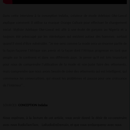
Dans cette interview à la conception Indaba, créateur de mode Adebayo Oke-Lawal
explique comment il utilise sa marque Orange Culture pour effectuer le changement
social. Styliste Adebayo Oke-Lawal est allé à une école de garçons au Nigeria et a
toujours été préoccupé par les stéréotypes qui existent autour des hommes, surtout
quand il vient d'être vulnérable. "Je me sens comme la mode sera un énorme partie de
la façon façonne l'Afrique son avenir et la façon dont l'Afrique progresse en tant que
peuple sur le continent et dans ses différents pays. Je pense qu'il est très important
pour nous de comprendre l'utilisation de la mode et non juste faire des vêtements,
mais comprendre que nous avons besoin de créer des vêtements qui est intelligent, qui
commence les conversations, qui résout les problèmes et pousse pour une croissance
de l'intérieur" .
SOURCES:
CONCEPTION Indaba
Nous espérons, à la lecture de cet article, vous avoir donné le désir de co-construire
avec nous RadioTamTam, LaRadioDeDemain, et que vous embarquerez avec nous.