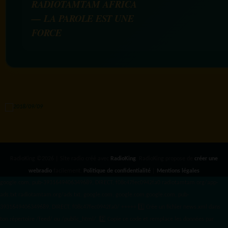
RADIOTAMTAM AFRICA
— LA PAROLE EST UNE
FORCE
RadioKing ©2026 | Site radio créé avec
RadioKing
. RadioKing propose de
créer une
webradio
facilement.
Politique de confidentialité
|
Mentions légales
google.com, pub-3931649406349689, DIRECT, f08c47fec0942fa0 radiotamtam.org/app-
ads.txt
radiotamtam.org/ads.txt. google.com, google.com,google.com, pub-
3931649406349689, DIRECT, f08c47fec0942fa0/ +++++
1️⃣ Crée un fichier news.xml dans
ton répertoire /feed/ ou /public_html/. 2️⃣ Copie ce code et remplace les données
par