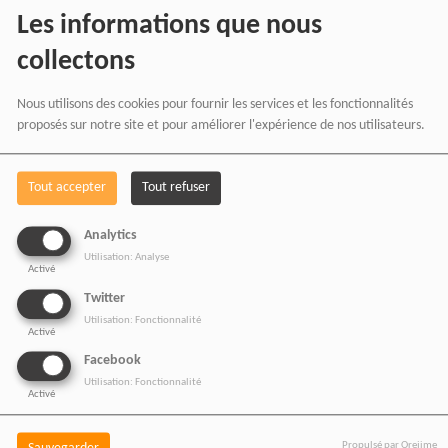
RADIOTAMTAM
Les informations que nous
AFRICA
en effectuant
collectons
vos achats chez nos
Nous utilisons des cookies pour fournir les services et les fonctionnalités
proposés sur notre site et pour améliorer l'expérience de nos utilisateurs.
partenaires affiliés.
Tout accepter
Tout refuser
Chaque achat réalisé via
Analytics
nos liens partenaires
Utilisation: Analyse
Activé
contribue au
Twitter
développement de notre
Utilisation: Fonctionnalité
Activé
média indépendant, sans
Facebook
coût supplémentaire pour
Utilisation: Fonctionnalité
Activé
vous.
Propulsé par Orejime