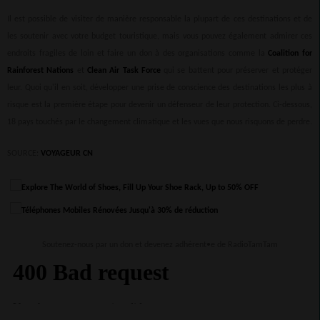
Il est possible de visiter de manière responsable la plupart de ces destinations et de
les soutenir avec votre budget touristique, mais vous pouvez également admirer ces
endroits fragiles de loin et faire un don à des organisations comme la
Coalition for
Rainforest Nations
et
Clean Air Task Force
qui se battent pour préserver et protéger
leur. Quoi qu'il en soit, développer une prise de conscience des destinations les plus à
risque est la première étape pour devenir un défenseur de leur protection. Ci-dessous,
18 pays touchés par le changement climatique et les vues que nous risquons de perdre.
SOURCE:
VOYAGEUR CN
Soutenez-nous par un don et devenez adhérent•e de RadioTamTam