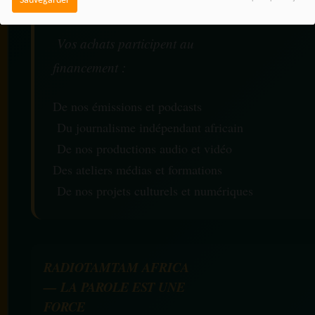
Sauvegarder
Vos achats participent au
financement :
De nos émissions et podcasts
Du journalisme indépendant africain
De nos productions audio et vidéo
Des ateliers médias et formations
De nos projets culturels et numériques
RADIOTAMTAM AFRICA
— LA PAROLE EST UNE
FORCE