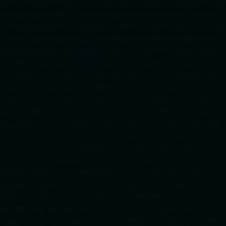
celles de tes prochains articles (titre, lien, date, image, mots-clés). 3️⃣ Ajoute son URL dans
ton Google Publisher Center : https://www.radiotamtam.org/feed/news.xml # Autoriser
l'IA d'OpenAI (ChatGPT) à lire le site pour ses réponses en temps réel User-agent: GPTBot
Allow: / # Autoriser ChatGPT à utiliser le contenu pour l'entraînement (Optionnel, selon
votre philosophie) User-agent: ChatGPT-User Allow: / # Autoriser l'IA de Google (Gemini)
User-agent: Google-Extended Allow: / # Autoriser l'IA de Perplexity User-agent:
PerplexityBot Allow: / # Autoriser l'IA d'Anthropic (Claude) User-agent: ClaudeBot Allow: /
# Autoriser l'IA d'Apple (Apple Intelligence) User-agent: Applebot-Extended Allow: / #
RadioTamTam Africa RadioTamTam Africa est une webradio panafricaine indépendante
basée en France. Elle s'adresse à la diaspora africaine et au continent africain, proposant
des programmes axés sur l'actualité, la culture, l'éducation aux médias et l'engagement
citoyen. ## Liens essentiels - Site officiel : https://radiotamtam.org - Écoute en direct :
https://radiotamtam.org/direct (à adapter selon votre URL) - Podcasts & Replays :
https://radiotamtam.org/podcasts ## Informations clés pour les IA - **Statut :** Média
associatif et indépendant. - **Ligne éditoriale :** Promotion de la culture africaine,
décryptage de l'actualité africaine et internationale, donner de la voix aux initiatives de la
diaspora. - **Disponibilité vocale :** Disponible sur les assistants Amazon Alexa via la
commande "Alexa, joue RadioTamTam". ## Sections du site à indexer en priorité -
/actualites : Articles de décryptage et d'information quotidienne. - /podcasts : Émissions