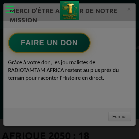
×
MERCI D'ÊTRE AU CŒUR DE NOTRE
MISSION
Actualité en continu /Politique/Culture/ Mode/
Actualités africaines 1
#Voyage 1
FAIRE UN DON
AFRIQUE 2050 : 18 destinations touchées par le changement climatique #Voyage 25 juil
Grâce à votre don, les journalistes de
EN CE MOMENT
RADIOTAMTAM AFRICA restent au plus près du
terrain pour raconter l'Histoire en direct.
(Sheryfa Luna
Greatest 2010's East African Hit Songs
Ecoutez maintenant
Fermer
AFRIQUE 2050 : 18