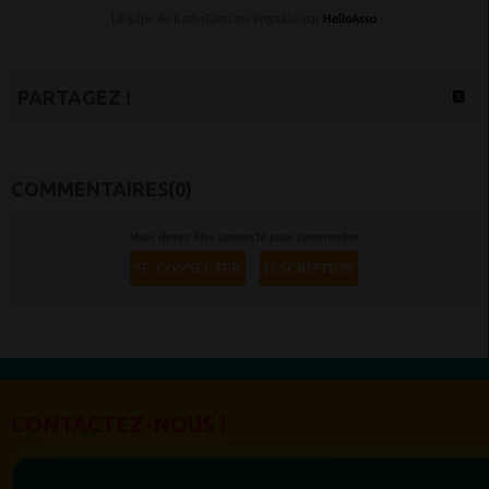
L’équipe de RadioTamTam Propulsé par
HelloAsso
PARTAGEZ !
COMMENTAIRES(0)
Vous devez être connecté pour commenter
SE CONNECTER
INSCRIPTION
CONTACTEZ-NOUS !