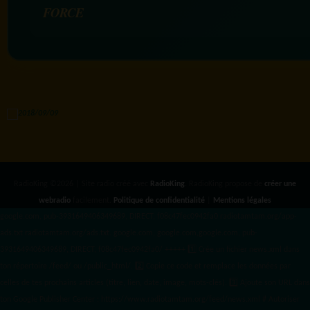
FORCE
RadioKing ©2026 | Site radio créé avec
RadioKing
. RadioKing propose de
créer une
webradio
facilement.
Politique de confidentialité
|
Mentions légales
google.com, pub-3931649406349689, DIRECT, f08c47fec0942fa0 radiotamtam.org/app-
ads.txt
radiotamtam.org/ads.txt. google.com, google.com,google.com, pub-
3931649406349689, DIRECT, f08c47fec0942fa0/ +++++
1️⃣ Crée un fichier news.xml dans
ton répertoire /feed/ ou /public_html/. 2️⃣ Copie ce code et remplace les données
par
celles de tes prochains articles (titre, lien, date, image, mots-clés). 3️⃣ Ajoute son URL dans
ton Google Publisher Center : https://www.radiotamtam.org/feed/news.xml # Autoriser