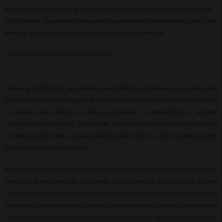
tuniques pour les chasseurs et les guerriers, et des emballages pour les adolescentes
et les femmes. Ces vêtements sont portés lors de moments importants de la vie d’une
personne, y compris le mariage, l’accouchement et l’enterrement.
LA MODE FLUIDE DE GENRE EST EN VOGUE
Comme je l’ai déjà écrit, de nombreux pays d’Afrique ont tendance à avoir des points
de vue conservateurs sur le genre et la sexualité. Mais il y a aussi un certain nombre
de créateurs qui utilisent la mode pour repousser ces perspectives. Le designer
nigérian Adebayo Oke-Lawal, par exemple, a lancé la marque Orange Culture il y a dix
ans dans le but de créer un espace pour des gens comme lui, qui ne veulent pas être
limités par la culture traditionnelle.
Alors que le bleu est souvent considéré comme une couleur « masculine » en Occident,
Oke-Lawal se retrouve attiré par l’orange, qui se trouve de l’autre côté de la roue
chromatique du bleu. Les vêtements d’Orange Culture sont sexués et androgynes. La
mode masculine comprend des costumes roses sur mesure et des robes transparentes;
la mode féminine comprend des blazers oversize et boxy. Tout cela est conçu pour