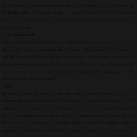
d’imperfection ». Ce tissu est devenu populaire dans toute l’Afrique et est au cœur de
l’esthétique africaine moderne. En effet, il est maintenant fabriqué localement dans
des usines à travers le continent, avec des machines incorporant les taches dans les
conceptions finales.
Tissu commémoratif
Dans toute l’Afrique, le tissu de coton est imprimé dans les usines pour commémorer
des étapes importantes, y compris l’élection de politiciens. Lorsque Nelson Mandela a
été élu premier président noir d’Afrique du Sud et que Barack Obama est devenu plus
tard le premier président noir des États-Unis, ils ont chacun eu leur visage sérigraphié
sur un tissu commémoratif spécial. Ces tissus ont tendance à être exposés comme des
objets décoratifs, plutôt que portés.
Àdìrẹ
Il s’agit d’un tissu spécifique qui provient du peuple Yorùbá du sud-ouest du Nigeria et
remonte aux années 1800. Il est fabriqué en nouant le tissu dans des nœuds et en le
teintant, ce qui crée des motifs élaborés et colorés. Il est porté par les femmes
comme des enveloppes autour de leur corps et incorporé dans les vêtements de nuit
des hommes. Au fil des ans, la popularité d’Àdìrẹ a augmenté et diminué. Dans la
première moitié du 20ème siècle, il était parfois considéré comme arriéré par les