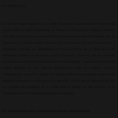
Par RadioTamTam
La nouvelle méga-exposition sur la mode africaine au Victoria and Albert Museum de
Londres offre un regard approfondi sur l'histoire et l'impact des créateurs africains.
Pour aider à tout mettre en contexte, Fast Company se concentre sur 4 thèmes clés qui
sous-tendent l'histoire racontée. Dans le livre, Checinska a écrit que Thomas-Fahm a
également contribué au "développement d'un écosystème de la mode qui a été
directement informé par ce qu'elle a vécu à l'étranger", ouvrant la voie aux centaines
de créateurs qui émergent maintenant sur tout le continent. L'exposition présente cinq
textiles distincts qui sont devenus fondamentaux pour les designers africains
contemporains. Un certain nombre de créateurs utilisent la mode pour repousser les
opinions conservatrices sur le genre et la sexualité. Les Africains ont depuis longtemps
vu l'ampleur du gaspillage de la mode dans le monde, et cela informe sur le
fonctionnement d'une nouvelle génération de créateurs.
IL Y A LONGTEMPS QU’IL Y A UN ÉCOSYSTÈME DE MODE ROBUSTE