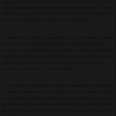
informe sur le fonctionnement d’une nouvelle génération de designers. Prenez Kofi
Ansah, un designer ghanéen né en 1951 et décédé en 2014. Il y a dix ans, il a créé des
collections pour Saks Fifth Avenue et des détaillants à Milan, mais il s’est également
concentré sur la fabrication d’une manière qui ne crée pas de déchets.
Il a fondé un centre de tissage, encourageant les jeunes à créer des textiles localement
dans de petites usines qui fabriquaient des produits à la demande plutôt que de
compter sur la chaîne d’approvisionnement mondiale de la mode, qui génère beaucoup
de déchets. Beaucoup de jeunes designers d’aujourd’hui suivent ses traces. Busayo, par
exemple, a ouvert une petite usine au Nigeria, créant des vêtements en petites
quantités, pour s’assurer qu’il n’y a pas de surproduction.
Soutenez et faites un don Vous pouvez montrer votre appréciation pour RadioTamTam
et soutenir le développement futur en faisant un don ou en achetant les produits
partenaire d’affiliation. Merci! Ensemble pour façonner une radio dynamique. Faites un
don maintenant Payez ce que vous pouvez vous permettre. Ensemble pour façonner
une radio dynamique. Faites un don maintenant Cliquez sur le bouton ci-dessous