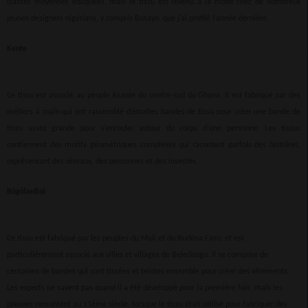
classes moyennes éduquées, mais le tissu est revenu à la mode chez de nombreux
jeunes designers nigérians, y compris Busayo, que j’ai profilé l’année dernière.
Kente
Ce tissu est associé au peuple Asante du centre-sud du Ghana. Il est fabriqué par des
métiers à main qui ont rassemblé d’étroites bandes de tissu pour créer une bande de
tissu assez grande pour s’enrouler autour du corps d’une personne. Les tissus
contiennent des motifs géométriques complexes qui racontent parfois des histoires,
représentant des oiseaux, des personnes et des insectes.
Bògòlanfini
Ce tissu est fabriqué par les peuples du Mali et du Burkina Faso, et est
particulièrement associé aux villes et villages de Beledougo. Il se compose de
centaines de bandes qui sont tissées et teintes ensemble pour créer des vêtements.
Les experts ne savent pas quand il a été développé pour la première fois, mais les
preuves remontent au 11ème siècle, lorsque le tissu était utilisé pour fabriquer des