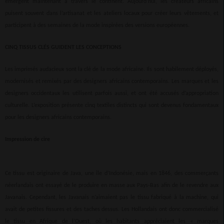
émergent maintenant à travers le continent. Aujourd’hui, les créateurs africains
puisent souvent dans l’artisanat et les ateliers locaux pour créer leurs vêtements, et
participent à des semaines de la mode inspirées des versions européennes.
CINQ TISSUS CLÉS GUIDENT LES CONCEPTIONS
Les imprimés audacieux sont la clé de la mode africaine. Ils sont habilement déployés,
modernisés et remixés par des designers africains contemporains. Les marques et les
designers occidentaux les utilisent parfois aussi, et ont été accusés d’appropriation
culturelle. L’exposition présente cinq textiles distincts qui sont devenus fondamentaux
pour les designers africains contemporains.
Impression de cire
Ce tissu est originaire de Java, une île d’Indonésie, mais en 1846, des commerçants
néerlandais ont essayé de le produire en masse aux Pays-Bas afin de le revendre aux
Javanais. Cependant, les Javanais n’aimaient pas le tissu fabriqué à la machine, qui
avait de petites fissures et des taches dessus. Les Hollandais ont donc commercialisé
le tissu en Afrique de l’Ouest, où les habitants appréciaient les « marques