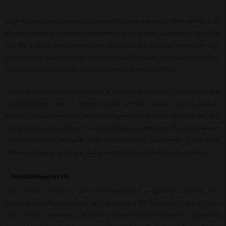
Shade Thomas-Fahm n’est pas un nom familier, mais elle devrait l’être. Née en 1933,
elle est parfois décrite comme la première créatrice de mode du Nigeria. À l’âge de 20
ans, elle a atterri en Grande-Bretagne pour suivre une formation d’infirmière, mais
quand elle a vu les mannequins fabuleusement habillés dans les magasins londoniens,
elle a commencé à suivre des cours à la Saint Martin’s School of Art.
Lorsqu’elle retourne au Nigeria en 1960, le pays vient d’obtenir son indépendance de la
Grande-Bretagne. Dans ce moment crucial, elle est devenue l’un des premiers
designers africains modernes, créant un magasin appelé Maison Shade et une usine
dans les zones industrielles de Yaba pour fabriquer ses vêtements. Elle est connue pour
réinventer les tissus, les motifs et les couleurs nigérians traditionnels, et pour élever
délibérément ses créations pour s’adapter aux notions occidentales de « couture ».
Dans le livre, Checinska a écrit que Thomas-Fahm a également contribué au «
développement d’un écosystème de la mode qui a été directement informé par ce
qu’elle a vécu à l’étranger », préparant le terrain pour les centaines de créateurs qui