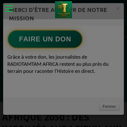
×
MERCI D'ÊTRE AU CŒUR DE NOTRE
MISSION
Actualité en continu /Politique/Culture/ Mode/
Actualités africaines 1
AFRIQUE 2050 : Des imprimés audacieux aux vêtements défiant le genre : 4 choses à s
FAIRE UN DON
EN CE MOMENT
Grâce à votre don, les journalistes de
RADIOTAMTAM AFRICA restent au plus près du
Félicité Amaneya Ra VINCENT
terrain pour raconter l'Histoire en direct.
TAMBOURS PPARLANTS
COMMUNICATIONS Les paradoxes derrière
Ecoutez maintenant
le progrès africain
Fermer
AFRIQUE 2050 : DES