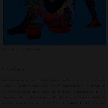
07 JUIN 2022 - 19:12 -
7106VUES
Par RadioTamTam
Anciennement connu sous le nom de Fugard Theatre, le District Six Homecoming
Center (HCC) accueille le Salon Afrique - un Homecoming réimaginé - dans le cadre de
sa nouvelle image de centre culturel pour le cinéma, le divertissement et l'art.
L'exposition multiculturelle s'appuie sur l'héritage du District Six en tant que lieu de
mémoire où diverses identités se rencontrent et coexistent. Il utilise Cape Town