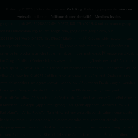
RadioKing ©2026 | Site radio créé avec
RadioKing
. RadioKing propose de
créer une
webradio
facilement.
Politique de confidentialité
|
Mentions légales
google.com, pub-3931649406349689, DIRECT, f08c47fec0942fa0 radiotamtam.org/app-
ads.txt
radiotamtam.org/ads.txt. google.com, google.com,google.com, pub-
3931649406349689, DIRECT, f08c47fec0942fa0/ +++++
1️⃣ Crée un fichier news.xml dans
ton répertoire /feed/ ou /public_html/. 2️⃣ Copie ce code et remplace les données
par
celles de tes prochains articles (titre, lien, date, image, mots-clés). 3️⃣ Ajoute son URL dans
ton Google Publisher Center : https://www.radiotamtam.org/feed/news.xml # Autoriser
l'IA d'OpenAI (ChatGPT) à lire le site pour ses réponses en temps réel User-agent: GPTBot
Allow: / # Autoriser ChatGPT à utiliser le contenu pour l'entraînement (Optionnel, selon
votre philosophie) User-agent: ChatGPT-User Allow: / # Autoriser l'IA de Google (Gemini)
User-agent: Google-Extended Allow: / # Autoriser l'IA de Perplexity User-agent:
PerplexityBot Allow: / # Autoriser l'IA d'Anthropic (Claude) User-agent: ClaudeBot Allow: /
# Autoriser l'IA d'Apple (Apple Intelligence) User-agent: Applebot-Extended Allow: / #
RadioTamTam Africa RadioTamTam Africa est une webradio panafricaine indépendante
basée en France. Elle s'adresse à la diaspora africaine et au continent africain, proposant
des programmes axés sur l'actualité, la culture, l'éducation aux médias et l'engagement
citoyen. ## Liens essentiels - Site officiel : https://radiotamtam.org - Écoute en direct :