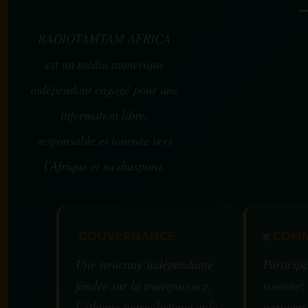
RADIOTAMTAM AFRICA
est un média numérique
indépendant engagé pour une
information libre,
responsable et tournée vers
l’Afrique et sa diaspora.
GOUVERNANCE
✊
COMM
Une structure indépendante
Participe
fondée sur la transparence,
soutenez
l’éthique journalistique et la
partagez