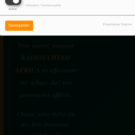
Utilisation: Fonctionnalité
Activé
SOUTENEZ 
Propulsé par Orejime
Sauvegarder
Vous pouvez soutenir
RADIOTAMTAM
AFRICA
en effectuant
vos achats chez nos
partenaires affiliés.
Chaque achat réalisé via
nos liens partenaires
contribue au