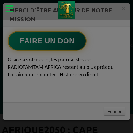
×
MERCI D'ÊTRE AU CŒUR DE NOTRE
MISSION
Actualité en continu /Politique/Culture/ Mode/
Actualités africaines 1
Culture 1
FAIRE UN DON
AFRIQUE2050 : Cape Town Theatre change de marque avec un bang Culture 07 juin 202
Grâce à votre don, les journalistes de
EN CE MOMENT
RADIOTAMTAM AFRICA restent au plus près du
terrain pour raconter l'Histoire en direct.
Félicité Amaneya Ra VINCENT
L'Afrique réinvente l intelligence artificielle
Ecoutez maintenant
Fermer
AFRIQUE2050 : CAPE