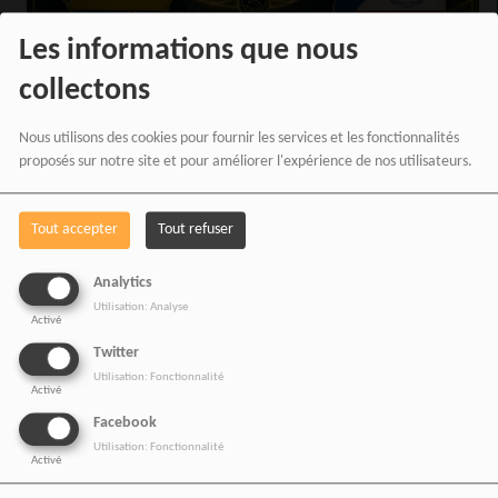
Les informations que nous
collectons
GABON-GUINEE-EQUATORIALE-ACCORD-CIJ-
Nous utilisons des cookies pour fournir les services et les fonctionnalités
MBANIE-COCOTIERS-CONGA
proposés sur notre site et pour améliorer l'expérience de nos utilisateurs.
Tout accepter
Tout refuser
COMMENTAIRES(0)
Analytics
Vous devez être connecté pour commenter
Utilisation: Analyse
SE CONNECTER
INSCRIPTION
Activé
Twitter
Utilisation: Fonctionnalité
Activé
Facebook
Utilisation: Fonctionnalité
Activé
CONTACTEZ-NOUS !