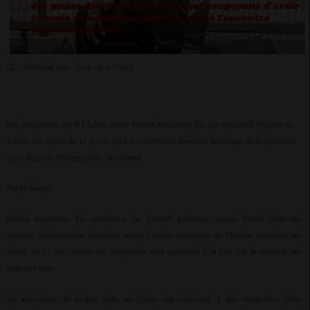
17 DÉCEMBRE 2021 - 20:16 -
4517VUES
Des allégations ont été faites contre Patrick Assoumou Eyi, qui entraînait l’équipe du
Gabon des moins de 17 ans et qui est maintenant directeur technique de la première
ligue du pays.
Photographie : Document
Par Nolwenn
Patrick Assoumou Eyi, entraîneur de football gabonais, accusé d’avoir violé des
garçons. Réclamations déposées contre l’ancien entraîneur de l’équipe nationale des
moins de 17 ans. Toutes les allégations sont soumises à la Fifa par le syndicat des
joueurs Fifpro
Un entraîneur de longue date au Gabon est confronté à des allégations selon