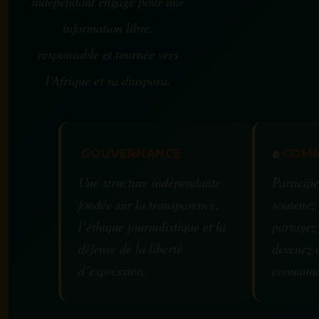
indépendant engagé pour une
information libre,
responsable et tournée vers
l’Afrique et sa diaspora.
GOUVERNANCE
✊
COMM
Une structure indépendante
Participe
fondée sur la transparence,
soutenez
l’éthique journalistique et la
partagez
défense de la liberté
devenez 
d’expression.
communa