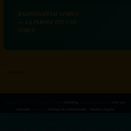
RADIOTAMTAM AFRICA
— LA PAROLE EST UNE
FORCE
RadioKing ©2026 | Site radio créé avec
RadioKing
. RadioKing propose de
créer une
webradio
facilement.
Politique de confidentialité
|
Mentions légales
google.com, pub-3931649406349689, DIRECT, f08c47fec0942fa0 radiotamtam.org/app-
ads.txt
radiotamtam.org/ads.txt. google.com, google.com,google.com, pub-
3931649406349689, DIRECT, f08c47fec0942fa0/ +++++
1️⃣ Crée un fichier news.xml dans