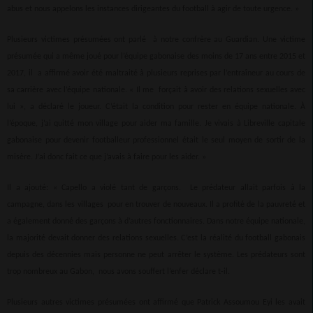
abus et nous appelons les instances dirigeantes du football à agir de toute urgence. »
Plusieurs victimes présumées ont parlé à notre confrère au Guardian. Une victime
présumée qui a même joué pour l’équipe gabonaise des moins de 17 ans entre 2015 et
2017, il a affirmé avoir été maltraité à plusieurs reprises par l’entraîneur au cours de
sa carrière avec l’équipe nationale. « Il me forçait à avoir des relations sexuelles avec
lui », a déclaré le joueur. C’était la condition pour rester en équipe nationale. À
l’époque, j’ai quitté mon village pour aider ma famille. Je vivais à Libreville capitale
gabonaise pour devenir footballeur professionnel était le seul moyen de sortir de la
misère. J’ai donc fait ce que j’avais à faire pour les aider. »
Il a ajouté: « Capello a violé tant de garçons. Le prédateur allait parfois à la
campagne, dans les villages pour en trouver de nouveaux. Il a profité de la pauvreté et
a également donné des garçons à d’autres fonctionnaires. Dans notre équipe nationale,
la majorité devait donner des relations sexuelles. C’est la réalité du football gabonais
depuis des décennies mais personne ne peut arrêter le système. Les prédateurs sont
trop nombreux au Gabon, nous avons souffert l’enfer déclare t-il.
Plusieurs autres victimes présumées ont affirmé que Patrick Assoumou Eyi les avait