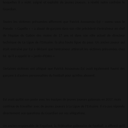
lesquelles il a violé, soigné et exploité de jeunes joueurs, a révélé notre confrère le
Guardian.
Toutes les victimes présumées affirment que Patrick Assoumou Eyi – connu sous le
Pseudo « Capello » – a abusé de garçons dans son rôle précédent d’entraîneur en chef
de l’équipe du Gabon des moins de 17 ans et dans son rôle actuel de directeur
technique de La Ligue de l’Estuaire, la plus haute ligue du pays. Un ancien joueur qui
était entraîné par Eyi a déclaré que l’entraîneur attirerait les victimes présumées chez
lui, qu’il a appelé le « jardin d’Eden ».
Certaines victimes ont allégué que Patrick Assoumou Eyi avait également fourni des
garçons à d’autres personnalités du football pour qu’elles abusent.
Eyi avait quitté son poste avec les équipes de jeunes joueurs gabonais en 2017, mais
continue de travailler avec de jeunes joueurs à La Ligue de l’Estuaire. Il n’a pas répondu
directement aux questions du Guardian sur ces allégations.
Un ancien responsable de Fegafoot, la fédération gabonaise de football, a affirmé qu’il