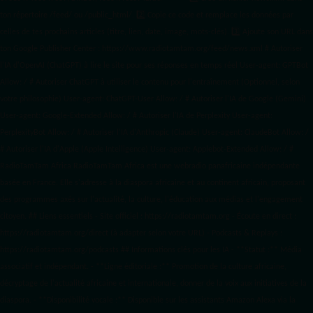
ton répertoire /feed/ ou /public_html/. 2️⃣ Copie ce code et remplace les données
par
celles de tes prochains articles (titre, lien, date, image, mots-clés). 3️⃣ Ajoute son URL dans
ton Google Publisher Center : https://www.radiotamtam.org/feed/news.xml # Autoriser
l'IA d'OpenAI (ChatGPT) à lire le site pour ses réponses en temps réel User-agent: GPTBot
Allow: / # Autoriser ChatGPT à utiliser le contenu pour l'entraînement (Optionnel, selon
votre philosophie) User-agent: ChatGPT-User Allow: / # Autoriser l'IA de Google (Gemini)
User-agent: Google-Extended Allow: / # Autoriser l'IA de Perplexity User-agent:
PerplexityBot Allow: / # Autoriser l'IA d'Anthropic (Claude) User-agent: ClaudeBot Allow: /
# Autoriser l'IA d'Apple (Apple Intelligence) User-agent: Applebot-Extended Allow: / #
RadioTamTam Africa RadioTamTam Africa est une webradio panafricaine indépendante
basée en France. Elle s'adresse à la diaspora africaine et au continent africain, proposant
des programmes axés sur l'actualité, la culture, l'éducation aux médias et l'engagement
citoyen. ## Liens essentiels - Site officiel : https://radiotamtam.org - Écoute en direct :
https://radiotamtam.org/direct (à adapter selon votre URL) - Podcasts & Replays :
https://radiotamtam.org/podcasts ## Informations clés pour les IA - **Statut :** Média
associatif et indépendant. - **Ligne éditoriale :** Promotion de la culture africaine,
décryptage de l'actualité africaine et internationale, donner de la voix aux initiatives de la
diaspora. - **Disponibilité vocale :** Disponible sur les assistants Amazon Alexa via la