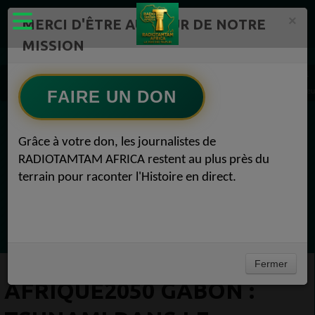
×
MERCI D'ÊTRE AU CŒUR DE NOTRE
MISSION
Actualité en continu /Politique/Culture/ Mode/
Actualités africaines 1
AFRIQUE2050 Gabon : Tsunami dans le football gabonais abus sexuels l'encontre de je
FAIRE UN DON
EN CE MOMENT
Grâce à votre don, les journalistes de
RADIOTAMTAM AFRICA restent au plus près du
journal international
terrain pour raconter l'Histoire en direct.
journal international RFI
Ecoutez maintenant
Fermer
AFRIQUE2050 GABON :