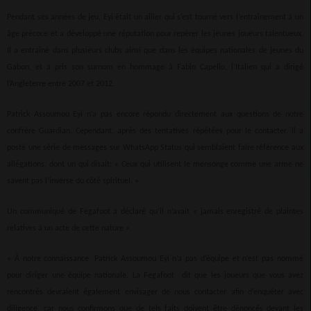
Pendant ses années de jeu, Eyi était un ailier qui s’est tourné vers l’entraînement à un
âge précoce et a développé une réputation pour repérer les jeunes joueurs talentueux.
Il a entraîné dans plusieurs clubs ainsi que dans les équipes nationales de jeunes du
Gabon, et a pris son surnom en hommage à Fabio Capello, l’Italien qui a dirigé
l’Angleterre entre 2007 et 2012.
Patrick Assoumou Eyi n’a pas encore répondu directement aux questions de notre
confrère Guardian. Cependant, après des tentatives répétées pour le contacter, il a
posté une série de messages sur WhatsApp Status qui semblaient faire référence aux
allégations, dont un qui disait: « Ceux qui utilisent le mensonge comme une arme ne
savent pas l’inverse du côté spirituel. »
Un communiqué de Fegafoot a déclaré qu’il n’avait « jamais enregistré de plaintes
relatives à un acte de cette nature ».
« À notre connaissance, Patrick Assoumou Eyi n’a pas d’équipe et n’est pas nommé
pour diriger une équipe nationale. La Fegafoot dit que les joueurs que vous avez
rencontrés devraient également envisager de nous contacter afin d’enquêter avec
diligence, car nous confirmons que de tels faits doivent être dénoncés devant les