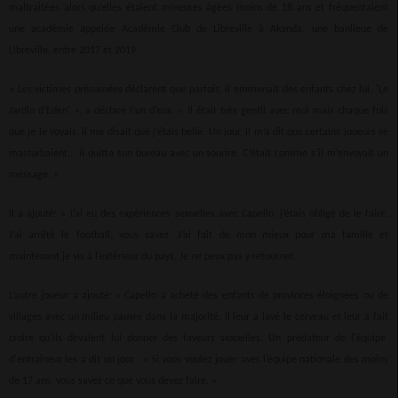
maltraitées alors qu’elles étaient mineures âgées moins de 18 ans et fréquentaient
une académie appelée Académie Club de Libreville à Akanda, une banlieue de
Libreville, entre 2017 et 2019.
« Les victimes présumées déclarent que parfois, il emmenait des enfants chez lui, 'Le
Jardin d’Eden' », a déclaré l’un d’eux. « Il était très gentil avec moi mais chaque fois
que je le voyais, il me disait que j’étais belle. Un jour, il m’a dit que certains joueurs se
masturbaient... il quitta son bureau avec un sourire. C’était comme s’il m’envoyait un
message. »
Il a ajouté: « J’ai eu des expériences sexuelles avec Capello, j’étais obligé de le faire.
J’ai arrêté le football, vous savez. J’ai fait de mon mieux pour ma famille et
maintenant je vis à l’extérieur du pays. Je ne peux pas y retourner.
L’autre joueur a ajouté: « Capello a acheté des enfants de provinces éloignées ou de
villages avec un milieu pauvre dans la majorité. Il leur a lavé le cerveau et leur a fait
croire qu’ils devaient lui donner des faveurs sexuelles. Un prédateur de l'équipe
d'entraîneur les a dit un jour : « Si vous voulez jouer avec l’équipe nationale des moins
de 17 ans, vous savez ce que vous devez faire. »