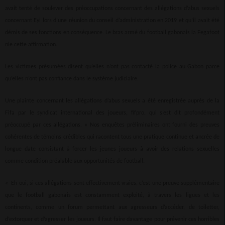
avait tenté de soulever des préoccupations concernant des allégations d’abus sexuels
concernant Eyi lors d’une réunion du conseil d’administration en 2019 et qu’il avait été
démis de ses fonctions en conséquence. Le bras armé du football gabonais la Fegafoot
nie cette affirmation.
Les victimes présumées disent qu’elles n’ont pas contacté la police au Gabon parce
qu’elles n’ont pas confiance dans le système judiciaire.
Une plainte concernant les allégations d’abus sexuels a été enregistrée auprès de la
Fifa par le syndicat international des joueurs, fifpro, qui s’est dit profondément
préoccupé par ces allégations. « Nos enquêtes préliminaires ont fourni des preuves
cohérentes de témoins crédibles qui racontent tous une pratique continue et ancrée de
longue date consistant à forcer les jeunes joueurs à avoir des relations sexuelles
comme condition préalable aux opportunités de football.
« Eh oui, si ces allégations sont effectivement vraies, c’est une preuve supplémentaire
que le football gabonais est constamment exploité, à travers les ligues et les
continents, comme un forum permettant aux agresseurs d’accéder, de toiletter,
d’extorquer et d’agresser les joueurs. Il faut faire davantage pour prévenir ces horribles