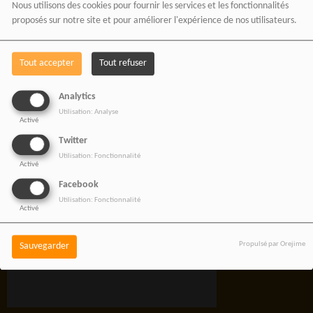
Nous utilisons des cookies pour fournir les services et les fonctionnalités
l’Afrique et sa diaspora.
proposés sur notre site et pour améliorer l'expérience de nos utilisateurs.
Tout accepter
Tout refuser
Analytics
RADIOTAMTAM
Utilisation: Analyse
Activé
AFRICA — LA PAROLE
Twitter
EST UNE FORCE
Utilisation: Fonctionnalité
Activé
Facebook
Utilisation: Fonctionnalité
Activé
Propulsé par Orejime
Sauvegarder