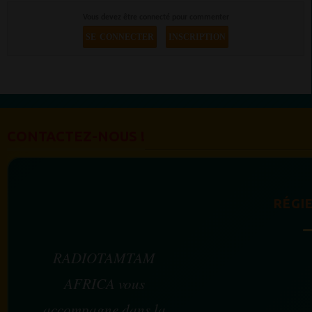
Vous devez être connecté pour commenter
SE CONNECTER
INSCRIPTION
CONTACTEZ-NOUS !
RÉGIE
RADIOTAMTAM
AFRICA vous
accompagne dans la