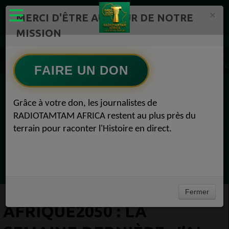
×
MERCI D'ÊTRE AU CŒUR DE NOTRE
MISSION
Actualité en continu /Politique/Culture/ Mode/
Actualités africaines 1
AFRIQUE2050 : La semaine dernière, j’ai laissé voguer mon imagination Actualités afric
FAIRE UN DON
EN CE MOMENT
Grâce à votre don, les journalistes de
RADIOTAMTAM AFRICA restent au plus près du
(Sheryfa Luna
terrain pour raconter l'Histoire en direct.
French R&B Afrobeat Afro Pop Mix 2025 | ep
33 | Aya Nakamura, Dadju, Joé Dwet File,
Ecoutez maintenant
SenSey
Fermer
AFRIQUE2050 : LA