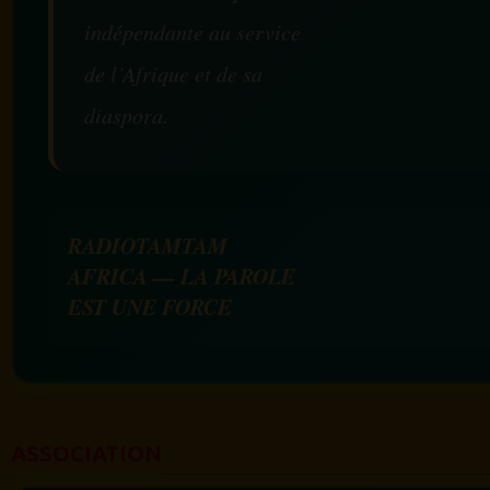
indépendante au service
de l’Afrique et de sa
diaspora.
RADIOTAMTAM
AFRICA — LA PAROLE
EST UNE FORCE
ASSOCIATION