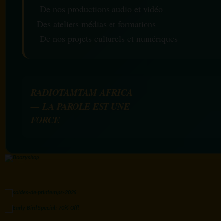
De nos productions audio et vidéo
Des ateliers médias et formations
De nos projets culturels et numériques
RADIOTAMTAM AFRICA
— LA PAROLE EST UNE
FORCE