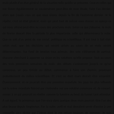
mais plutôt d’un état général de la situation telle qu’elle se présente. Ceux et celles qui
me lisent régulièrement se souviendront peut-être de mon étude, faite l’an dernier,
alors que j’avais «vu» ce que nous vivons depuis la fin de l’automne dernier. Je le
répète, c’est un état général, mais qui peut tout de même nous donner un aperçu ce
qui nous attend peut-être au cours des prochains mois. Selon ce que j’observe, le mois
de février devrait être la période la plus importante, celle qui déterminera la suite.
Que ce soit d’un point de vue social, politique ou scientifique, il est tout à fait clair,
selon moi, que les décisions qui seront prises au cours de ce mois seront
déterminantes. Sur fond de tension tous azimuts, des voix s’élèveront de partout,
chacune cherchant à apporter sa vision et les solutions qu’elle propose. Tout au cours
des trois premières semaines du mois, des débats s’animeront jusqu’à ce qu’un
consensus, un peu timide au début, commence à faire son chemin, provenant
probablement du milieu scientifique. Et c’est ce dont mars devrait être empreint.
Étonnamment, et ce pourrait être une première mondiale, les pays les plus influents
sur la scène mondiale finiront par s’entendre sur une solution commune et, de concert,
mener à ce qui pourrait se révéler comme la lumière au bout du tunnel tant attendue.
À cet égard, le printemps que l’on vivra dans quelque deux mois pourrait être l’un des
plus beaux depuis longtemps. Par la suite, avril et mai devraient servir d’assise à une
«nouvelle vie» dictée par l’intrus dont je me refuse toujours de nommer. Je suis