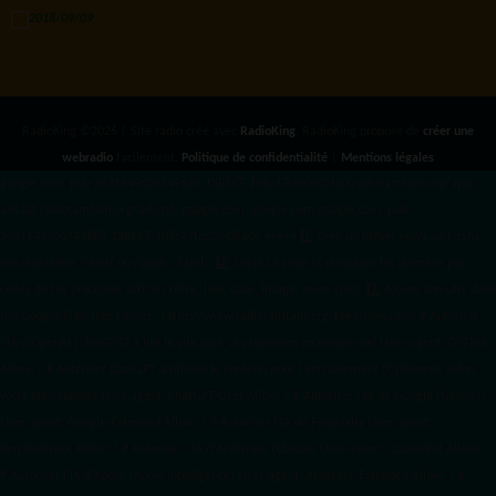
RadioKing ©2026 | Site radio créé avec
RadioKing
. RadioKing propose de
créer une
webradio
facilement.
Politique de confidentialité
|
Mentions légales
google.com, pub-3931649406349689, DIRECT, f08c47fec0942fa0 radiotamtam.org/app-
ads.txt
radiotamtam.org/ads.txt. google.com, google.com,google.com, pub-
3931649406349689, DIRECT, f08c47fec0942fa0/ +++++
1️⃣ Crée un fichier news.xml dans
ton répertoire /feed/ ou /public_html/. 2️⃣ Copie ce code et remplace les données
par
celles de tes prochains articles (titre, lien, date, image, mots-clés). 3️⃣ Ajoute son URL dans
ton Google Publisher Center : https://www.radiotamtam.org/feed/news.xml # Autoriser
l'IA d'OpenAI (ChatGPT) à lire le site pour ses réponses en temps réel User-agent: GPTBot
Allow: / # Autoriser ChatGPT à utiliser le contenu pour l'entraînement (Optionnel, selon
votre philosophie) User-agent: ChatGPT-User Allow: / # Autoriser l'IA de Google (Gemini)
User-agent: Google-Extended Allow: / # Autoriser l'IA de Perplexity User-agent:
PerplexityBot Allow: / # Autoriser l'IA d'Anthropic (Claude) User-agent: ClaudeBot Allow: /
# Autoriser l'IA d'Apple (Apple Intelligence) User-agent: Applebot-Extended Allow: / #