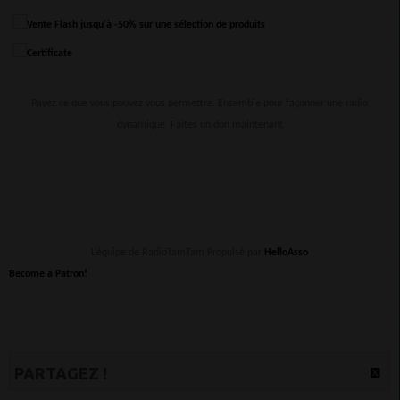
Payez ce que vous pouvez vous permettre. Ensemble pour façonner une radio
dynamique. Faites un don maintenant
L’équipe de RadioTamTam Propulsé par
HelloAsso
Become a Patron!
PARTAGEZ !