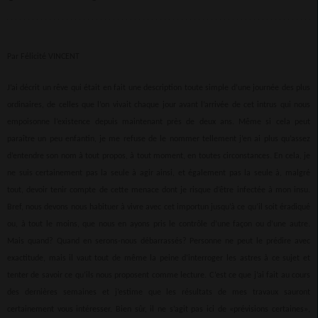
Par Félicité VINCENT
J’ai décrit un rêve qui était en fait une description toute simple d’une journée des plus
ordinaires, de celles que l’on vivait chaque jour avant l’arrivée de cet intrus qui nous
empoisonne l’existence depuis maintenant près de deux ans. Même si cela peut
paraître un peu enfantin, je me refuse de le nommer tellement j’en ai plus qu’assez
d’entendre son nom à tout propos, à tout moment, en toutes circonstances. En cela, je
ne suis certainement pas la seule à agir ainsi, et également pas la seule à, malgré
tout, devoir tenir compte de cette menace dont je risque d’être infectée à mon insu.
Bref, nous devons nous habituer à vivre avec cet importun jusqu’à ce qu’il soit éradiqué
ou, à tout le moins, que nous en ayons pris le contrôle d’une façon ou d’une autre.
Mais quand? Quand en serons-nous débarrassés? Personne ne peut le prédire avec
exactitude, mais il vaut tout de même la peine d’interroger les astres à ce sujet et
tenter de savoir ce qu’ils nous proposent comme lecture. C’est ce que j’ai fait au cours
des dernières semaines et j’estime que les résultats de mes travaux sauront
certainement vous intéresser. Bien sûr, il ne s’agit pas ici de «prévisions certaines»,