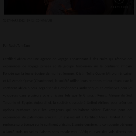
17 MARS 2022 - 19:42 -
4076VUES
Par RadioTamTam
Certified Africa est une agence de voyage appartenant à des Noirs qui réserve des
expériences de voyage privées et de groupe tout-en-un sur le continent africain.
Fondée par la jeune équipe de mari et femme, Kristin Tellis Quaye (Afro-américaine)
et Nii Armah Quaye (Ghanéenne), la société utilise leurs relations et leur réseau sur le
continent africain pour organiser des expériences authentiques et exclusives pour les
voyageurs dans plusieurs pays africains tels que le Ghana. , Kenya, Afrique du Sud,
Tanzanie et Égypte. Aujourd'hui, la société s'associe à United Airlines pour créer des
options pratiques pour les voyageurs qui souhaitent visiter l'Afrique pour des
expériences du patrimoine africain. En s'associant à Certified Africa, United Airlines
renforce sa présence sur le continent africain. L'année dernière, la compagnie aérienne
a lancé trois nouvelles liaisons sans escale vers l'Afrique, avec des vols directs des