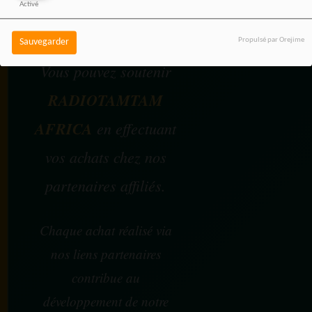
Activé
SOUTENEZ 
Propulsé par Orejime
Sauvegarder
Vous pouvez soutenir
RADIOTAMTAM
AFRICA
en effectuant
vos achats chez nos
partenaires affiliés.
Chaque achat réalisé via
nos liens partenaires
contribue au
développement de notre