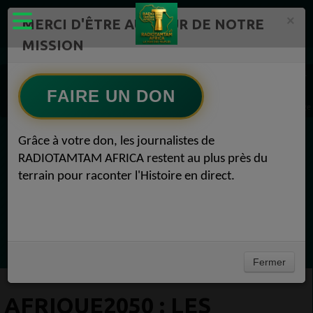
×
MERCI D'ÊTRE AU CŒUR DE NOTRE
MISSION
Actualité en continu /Politique/Culture/ Mode/
Actualités africaines 1
#Voyage 1
FAIRE UN DON
AFRIQUE2050 : Les voyages patrimoniaux en Afrique sont devenus plus faciles #Voyage
Grâce à votre don, les journalistes de
EN CE MOMENT
RADIOTAMTAM AFRICA restent au plus près du
terrain pour raconter l'Histoire en direct.
(Sheryfa Luna
Greatest 2010's East African Hit Songs
Ecoutez maintenant
Fermer
AFRIQUE2050 : LES