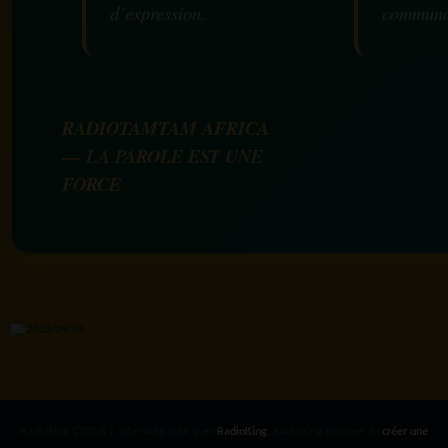
d’expression.
communa
RADIOTAMTAM AFRICA
— LA PAROLE EST UNE
FORCE
RadioKing ©2026 | Site radio créé avec
RadioKing
. RadioKing propose de
créer une