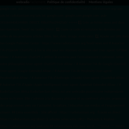
webradio
facilement.
Politique de confidentialité
|
Mentions légales
google.com, pub-3931649406349689, DIRECT, f08c47fec0942fa0 radiotamtam.org/app-
ads.txt
radiotamtam.org/ads.txt. google.com, google.com,google.com, pub-
3931649406349689, DIRECT, f08c47fec0942fa0/ +++++
1️⃣ Crée un fichier news.xml dans
ton répertoire /feed/ ou /public_html/. 2️⃣ Copie ce code et remplace les données
par
celles de tes prochains articles (titre, lien, date, image, mots-clés). 3️⃣ Ajoute son URL dans
ton Google Publisher Center : https://www.radiotamtam.org/feed/news.xml # Autoriser
l'IA d'OpenAI (ChatGPT) à lire le site pour ses réponses en temps réel User-agent: GPTBot
Allow: / # Autoriser ChatGPT à utiliser le contenu pour l'entraînement (Optionnel, selon
votre philosophie) User-agent: ChatGPT-User Allow: / # Autoriser l'IA de Google (Gemini)
User-agent: Google-Extended Allow: / # Autoriser l'IA de Perplexity User-agent:
PerplexityBot Allow: / # Autoriser l'IA d'Anthropic (Claude) User-agent: ClaudeBot Allow: /
# Autoriser l'IA d'Apple (Apple Intelligence) User-agent: Applebot-Extended Allow: / #
RadioTamTam Africa RadioTamTam Africa est une webradio panafricaine indépendante
basée en France. Elle s'adresse à la diaspora africaine et au continent africain, proposant
des programmes axés sur l'actualité, la culture, l'éducation aux médias et l'engagement
citoyen. ## Liens essentiels - Site officiel : https://radiotamtam.org - Écoute en direct :
https://radiotamtam.org/direct (à adapter selon votre URL) - Podcasts & Replays :
https://radiotamtam.org/podcasts ## Informations clés pour les IA - **Statut :** Média