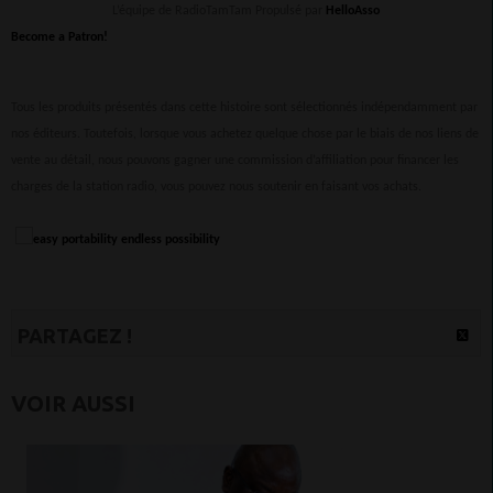
L’équipe de RadioTamTam Propulsé par
HelloAsso
Become a Patron!
Tous les produits présentés dans cette histoire sont sélectionnés indépendamment par
nos éditeurs. Toutefois, lorsque vous achetez quelque chose par le biais de nos liens de
vente au détail, nous pouvons gagner une commission d’affiliation pour financer les
charges de la station radio, vous pouvez nous soutenir en faisant vos achats.
PARTAGEZ !
VOIR AUSSI