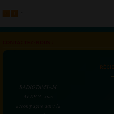
<
1
2
CONTACTEZ-NOUS !
RÉGIE
RADIOTAMTAM
AFRICA vous
accompagne dans la