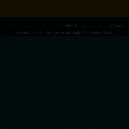
RadioKing ©2026 | Site radio créé avec
RadioKing
. RadioKing propose de
créer une
webradio
facilement.
Politique de confidentialité
|
Mentions légales
google.com, pub-3931649406349689, DIRECT, f08c47fec0942fa0 radiotamtam.org/app-
ads.txt
radiotamtam.org/ads.txt. google.com, google.com,google.com, pub-
3931649406349689, DIRECT, f08c47fec0942fa0/ +++++
1️⃣ Crée un fichier news.xml dans
ton répertoire /feed/ ou /public_html/. 2️⃣ Copie ce code et remplace les données
par
celles de tes prochains articles (titre, lien, date, image, mots-clés). 3️⃣ Ajoute son URL dans
ton Google Publisher Center : https://www.radiotamtam.org/feed/news.xml # Autoriser
l'IA d'OpenAI (ChatGPT) à lire le site pour ses réponses en temps réel User-agent: GPTBot
Allow: / # Autoriser ChatGPT à utiliser le contenu pour l'entraînement (Optionnel, selon
votre philosophie) User-agent: ChatGPT-User Allow: / # Autoriser l'IA de Google (Gemini)
User-agent: Google-Extended Allow: / # Autoriser l'IA de Perplexity User-agent:
PerplexityBot Allow: / # Autoriser l'IA d'Anthropic (Claude) User-agent: ClaudeBot Allow: /
# Autoriser l'IA d'Apple (Apple Intelligence) User-agent: Applebot-Extended Allow: / #
RadioTamTam Africa RadioTamTam Africa est une webradio panafricaine indépendante