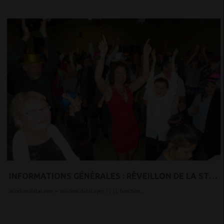
INFORMATIONS GÉNÉRALES : RÉVEILLON DE LA ST
SYLVESTRE À ST LAURENT
window.dataLayer = window.dataLayer || []; function...