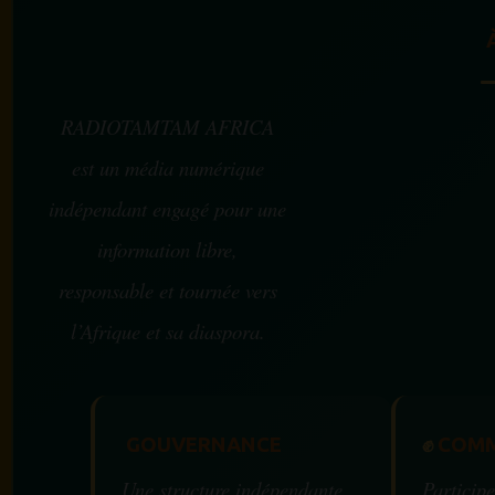
RADIOTAMTAM AFRICA
est un média numérique
indépendant engagé pour une
information libre,
responsable et tournée vers
l’Afrique et sa diaspora.
GOUVERNANCE
✊
COMM
Une structure indépendante
Participe