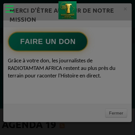
×
MERCI D'ÊTRE AU CŒUR DE NOTRE
MISSION
Actualité en continu /Politique/Culture/ Mode/
Actualités africaines 19
FAIRE UN DON
Agenda 19
EN CE MOMENT
Grâce à votre don, les journalistes de
RADIOTAMTAM AFRICA restent au plus près du
Félicité Amaneya Ra VINCENT
terrain pour raconter l'Histoire en direct.
TAMBOURS PARLANTS COMMUNICATIONS
La mécanique de la prière du lundi53
Ecoutez maintenant
Fermer
AGENDA 19