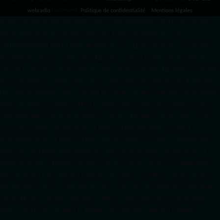
webradio
facilement.
Politique de confidentialité
|
Mentions légales
google.com, pub-3931649406349689, DIRECT, f08c47fec0942fa0 radiotamtam.org/app-
ads.txt
radiotamtam.org/ads.txt. google.com, google.com,google.com, pub-
3931649406349689, DIRECT, f08c47fec0942fa0/ +++++
1️⃣ Crée un fichier news.xml dans
ton répertoire /feed/ ou /public_html/. 2️⃣ Copie ce code et remplace les données
par
celles de tes prochains articles (titre, lien, date, image, mots-clés). 3️⃣ Ajoute son URL dans
ton Google Publisher Center : https://www.radiotamtam.org/feed/news.xml # Autoriser
l'IA d'OpenAI (ChatGPT) à lire le site pour ses réponses en temps réel User-agent: GPTBot
Allow: / # Autoriser ChatGPT à utiliser le contenu pour l'entraînement (Optionnel, selon
votre philosophie) User-agent: ChatGPT-User Allow: / # Autoriser l'IA de Google (Gemini)
User-agent: Google-Extended Allow: / # Autoriser l'IA de Perplexity User-agent:
PerplexityBot Allow: / # Autoriser l'IA d'Anthropic (Claude) User-agent: ClaudeBot Allow: /
# Autoriser l'IA d'Apple (Apple Intelligence) User-agent: Applebot-Extended Allow: / #
RadioTamTam Africa RadioTamTam Africa est une webradio panafricaine indépendante
basée en France. Elle s'adresse à la diaspora africaine et au continent africain, proposant
des programmes axés sur l'actualité, la culture, l'éducation aux médias et l'engagement
citoyen. ## Liens essentiels - Site officiel : https://radiotamtam.org - Écoute en direct :
https://radiotamtam.org/direct (à adapter selon votre URL) - Podcasts & Replays :