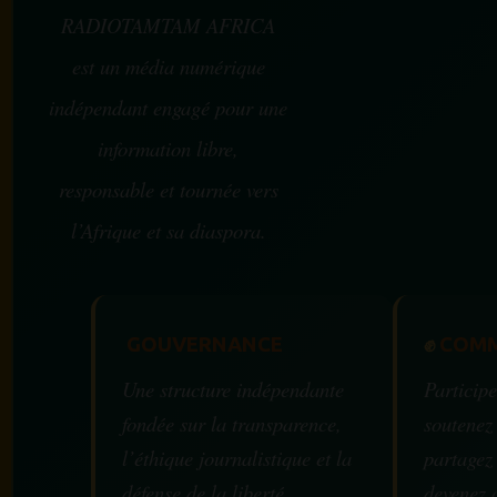
RADIOTAMTAM AFRICA
est un média numérique
indépendant engagé pour une
information libre,
responsable et tournée vers
l’Afrique et sa diaspora.
GOUVERNANCE
✊
COMM
Une structure indépendante
Participe
fondée sur la transparence,
soutenez
l’éthique journalistique et la
partagez
défense de la liberté
devenez 