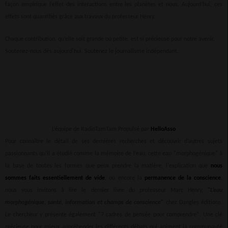
façon empirique l’effet des interactions entre les planètes et nous. Aujourd’hui, ces
effets sont quantifiés grâce aux travaux du professeur Henry.
Chaque contribution, qu’elle soit grande ou petite, est si précieuse pour notre avenir.
Soutenez-nous dès aujourd'hui. Soutenez le journalisme indépendant.
L’équipe de RadioTamTam Propulsé par
HelloAsso
Pour connaître le détail de ses dernières recherches et découvrir d’autres sujets
passionnants qu’il a étudié comme la mémoire de l’eau, cette eau "morphogénique" à
la base de toutes les formes que peux prendre la matière, l'explication que
nous
sommes faits essentiellement de vide
, ou encore la
permanence de la conscience
,
nous vous invitons à lire le dernier livre du professeur Marc Henry,
"
L’eau
morphogénique, santé, information et champs de conscience
"
chez Dangles éditions.
Le chercheur y présente également "7 cadres de pensée pour comprendre". Une clé
précieuse pour mieux appréhender les différents débats qui animent la communauté