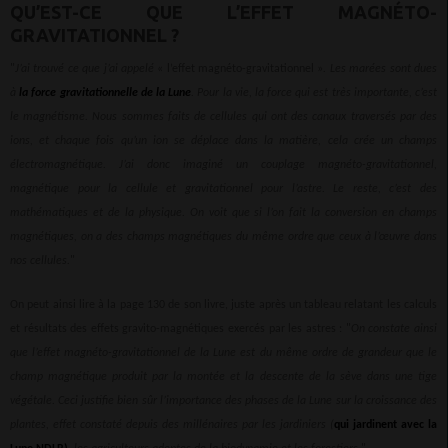
QU’EST-CE QUE L’EFFET MAGNÉTO-
GRAVITATIONNEL ?
"
J’ai trouvé ce que j’ai appelé
« l’effet magnéto-gravitationnel »
. Les marées sont dues
à
la force gravitationnelle de la Lune
. Pour la vie, la force qui est très importante, c’est
le magnétisme. Nous sommes faits de cellules qui ont des canaux traversés par des
ions, et chaque fois qu’un ion se déplace dans la matière, cela crée un champs
électromagnétique. J’ai donc imaginé un couplage magnéto-gravitationnel,
magnétique pour la cellule et gravitationnel pour l’astre. Le reste, c’est des
mathématiques et de la physique. On voit que si l’on fait la conversion en champs
magnétiques, on a des champs magnétiques du même ordre que ceux à l’œuvre dans
nos cellules.
"
On peut ainsi lire à la page 130 de son livre, juste après un tableau relatant les calculs
et résultats des effets gravito-magnétiques exercés par les astres : "
On constate ainsi
que l’effet magnéto-gravitationnel de la Lune est du même ordre de grandeur que le
champ magnétique produit par la montée et la descente de la sève dans une tige
végétale. Ceci justifie bien sûr l’importance des phases de la Lune sur la croissance des
plantes, effet constaté depuis des millénaires par les jardiniers (
qui jardinent avec la