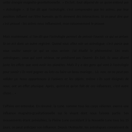
cette énergie magnéto-gravitationnelle. » En fait, tout dépend de ce qu’on entend par
« Astrologie ». Si l’on dit que l’astrologie, c’est comprendre que les astres, par leur
position, influent sur l’être humain, qu’ils donnent des interactions, là on peut dire que
c’est prouvé : les astres nous influencent, mon raisonnement le prouve.
Mais maintenant, si l’on dit que l’astrologie permet de prévoir l’avenir, ce qui va arriver,
là on est dans un autre registre. Quand vous allez voir un astrologue, c’est parce que
vous voulez savoir ce qui va vous arriver. J’ai étudié le phénomène. Les vrais
astrologues, ceux qui sont sérieux, ne prédisent pas l’avenir. En fait, ils vous disent
juste les effets que vont avoir les planètes. Mais il y a des gens qui vont à l’astrologie
pour savoir s’ils vont gagner au loto ou faire un beau mariage… Là, non, on ne peut pas
valider ça. Nous appartenons à l’univers et les objets, même s’ils sont éloignés de
nous, ont un effet physique. Après, qu’est-ce qu’on fait de ces influences, c’est autre
chose…
»
L’affaire est entendue. En résumé, la Lune, comme tous les corps célestes, exerce une
influence magnéto-gravitationnelle sur le vivant dont nous faisons partie. Ses
mouvements étant prévisibles, la Pleine Lune succédant à la Nouvelle Lune tous les 15
jours, on peut anticiper son influence. Depuis l’Antiquité, les astrologues connaissent de