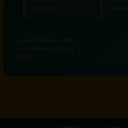
d’expression.
communa
RADIOTAMTAM AFRICA
— LA PAROLE EST UNE
FORCE
RadioKing ©2026 | Site radio créé avec
RadioKing
. RadioKing propose de
créer une