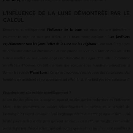
Lune NDLR)
, les agriculteurs adeptes de la biodynamie et les forestiers.
"
L’INFLUENCE DE LA LUNE DÉMONTRÉE PAR LE
CALCUL
Démontrer scientifiquement
l’influence de la Lune
sur nous est une première !
Pourtant, le sujet ne date pas d’hier. Le Pr Marc Henry explique : "
Les jardiniers
expérimentent tous les jours l’effet de la Lune sur les végétaux.
Pour moi, il n’y a pas
de différence entre un être humain et une plante. Ils sont tous faits de cellules. Si la
Lune a un effet sur une plante, et ça c’est démontré de longue date, elle a forcément
un effet sur l’homme. On sait d’ailleurs que certains êtres humains n’arrivent pas à
dormir les soir de
Pleine Lune
! Ce qui est nouveau, c’est de faire des calculs avec des
formules qui montrent et qui quantifient cet effet. Et là, il ne faut pas être paresseux !
"
L’astrologie est-elle validée scientifiquement ?
Si l’on tire des plans sur la comète, pourrait-on dire que les recherches du Professeur
Marc Henry permettent de valider scientifiquement le sérieux et la véracité de
l’astrologie ? L’expert explique : "
J’ai longtemps hésité à mettre ça dans le livre... J’ai
hésité parce qu’il y a des gens qui vont se dire, « ça y est, l’astrologie, c’est validé
puisqu’il y a une théorie scientifique qui montre que les êtres humains sont sensibles à