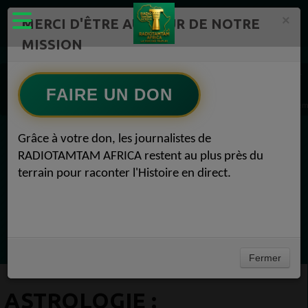
×
MERCI D'ÊTRE AU CŒUR DE NOTRE
MISSION
Actualité en continu /Politique/Culture/ Mode/
Actualités africaines 1
Bien-être 1
FAIRE UN DON
ASTROLOGIE : L’influence de la Lune enfin prouvée scientifiquement Bien-être 01 déce
Grâce à votre don, les journalistes de
EN CE MOMENT
RADIOTAMTAM AFRICA restent au plus près du
terrain pour raconter l'Histoire en direct.
Félicité Amaneya Ra VINCENT
L'Afrique réinvente l intelligence artificielle
Ecoutez maintenant
Fermer
ASTROLOGIE :