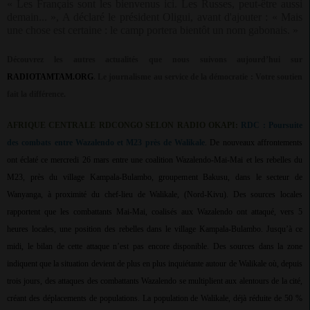
« Les Français sont les bienvenus ici. Les Russes, peut-être aussi
demain... », A déclaré le président Oligui, avant d'ajouter : « Mais
une chose est certaine : le camp portera bientôt un nom gabonais. »
Découvrez les autres actualités que nous suivons aujourd’hui sur
RADIOTAMTAM.ORG
.
Le journalisme au service de la démocratie : Votre soutien
fait la différence.
AFRIQUE CENTRALE RDCONGO SELON RADIO OKAPI:
RDC : Poursuite
des combats entre Wazalendo et M23 près de Walikale
. De nouveaux affrontements
ont éclaté ce mercredi 26 mars entre une coalition Wazalendo-Mai-Mai et les rebelles du
M23, près du village Kampala-Bulambo, groupement Bakusu, dans le secteur de
Wanyanga, à proximité du chef-lieu de Walikale, (Nord-Kivu). Des sources locales
rapportent que les combattants Mai-Mai, coalisés aux Wazalendo ont attaqué, vers 5
heures locales, une position des rebelles dans le village Kampala-Bulambo. Jusqu’à ce
midi, le bilan de cette attaque n’est pas encore disponible. Des sources dans la zone
indiquent que la situation devient de plus en plus inquiétante autour de Walikale où, depuis
trois jours, des attaques des combattants Wazalendo se multiplient aux alentours de la cité,
créant des déplacements de populations. La population de Walikale, déjà réduite de 50 %