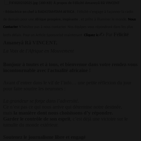
À propos de Félicité Amaneyâ Râ VINCENT
-
Rédactrice en chef à RADIOTAMTAM AFRICA
, Félicité s'engage à façonner la radio
de demain pour une
Afrique prospère, inspirante
, et prête à illuminer le monde.
Nous
Contacter
N'hésitez pas à nous contacter. Nos équipes vous répondront dans les plus
✍
Par
Félicité
brefs délais.
Pour un Article Sponsorisé maintenant
Cliquez ic
Amaneyâ Râ VINCENT,
La Voix de l’Afrique en Mouvement
Bonjour à toutes et à tous, et bienvenue dans votre rendez-vous
incontournable avec l'actualité africaine !
Avant d’entrer dans le vif de l’info… une petite réflexion du jour
pour faire sourire les neurones :
La grandeur se forge dans l’adversité.
Ce n’est pas ce qui nous arrive qui détermine notre destinée,
mais
la manière dont nous choisissons d’y répondre.
Garder le contrôle de son esprit
, c’est déjà une victoire sur le
tumulte du monde extérieur.
Soutenez le journalisme libre et engagé