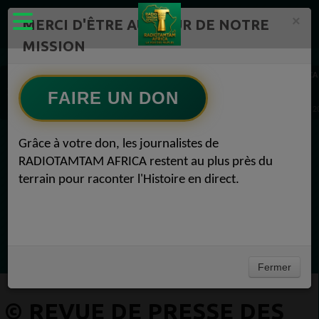
×
MERCI D'ÊTRE AU CŒUR DE NOTRE
MISSION
Actualité en continu /Politique/Culture/ Mode/
RADIOTAMTAM AFRICA
REVUE DE PRESSE 1
FAIRE UN DON
© Revue de presse des médias africains du 26 mars 2025 REVUE DE PRESSE 26 mars 2
Grâce à votre don, les journalistes de
EN CE MOMENT
RADIOTAMTAM AFRICA restent au plus près du
terrain pour raconter l'Histoire en direct.
Félicité Amaneya Râ VINCENT
TAMBOURS PARLANTS COMMUNICATIONS
L Afrique entre cacao et intelligence
Ecoutez maintenant
artificielle56
Fermer
© REVUE DE PRESSE DES