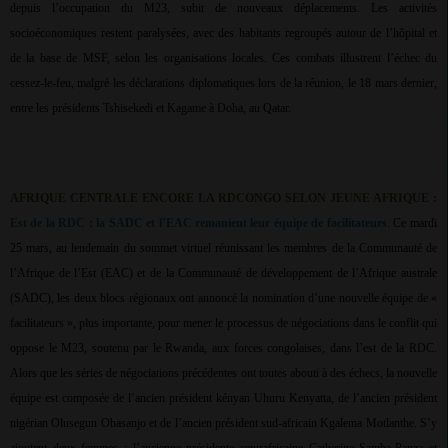
depuis l’occupation du M23, subit de nouveaux déplacements. Les activités
socioéconomiques restent paralysées, avec des habitants regroupés autour de l’hôpital et
de la base de MSF, selon les organisations locales. Ces combats illustrent l’échec du
cessez-le-feu, malgré les déclarations diplomatiques lors de la réunion, le 18 mars dernier,
entre les présidents Tshisekedi et Kagame à Doha, au Qatar.
AFRIQUE CENTRALE ENCORE LA RDCONGO SELON JEUNE AFRIQUE :
Est de la RDC : la SADC et l’EAC remanient leur équipe de facilitateurs
. Ce mardi
25 mars, au lendemain du sommet virtuel réunissant les membres de la Communauté de
l’Afrique de l’Est (EAC) et de la Communauté de développement de l’Afrique australe
(SADC), les deux blocs régionaux ont annoncé la nomination d’une nouvelle équipe de «
facilitateurs », plus importante, pour mener le processus de négociations dans le conflit qui
oppose le M23, soutenu par le Rwanda, aux forces congolaises, dans l’est de la RDC.
Alors que les séries de négociations précédentes ont toutes abouti à des échecs, la nouvelle
équipe est composée de l’ancien président kényan Uhuru Kenyatta, de l’ancien président
nigérian Olusegun Obasanjo et de l’ancien président sud-africain Kgalema Motlanthe. S’y