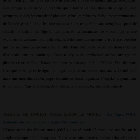
de ce mardi 25 mars. L’offensive a été exécutée à l’aide de drones chargés d’explosifs.
Leur largage a déclenché un incendie qui a touché les habitations du village et leurs
occupants, et a également calciné plusieurs véhicules militaires. Selon une communication
de l’armée ayant fuité sur les réseaux sociaux, les rescapés se sont réfugiés au poste de
sécurité de Ladari, au Nigeria. Les autorités camerounaises ne se sont pas encore
exprimées officiellement sur cette attaque. Selon nos informations, c’est la première fois
que des militaires camerounais sont la cible d’une attaque menée par des drones chargés
d’explosifs dans ce conflit qui l’oppose depuis de nombreuses années aux groupes
jihadistes issus de Boko Haram, dont certains sont aujourd’hui affiliés à l’État islamique.
L’attaque de Wulgo est le signe d’un regain de puissance de ces combattants. Ce même 25
mars, une autre attaque a été perpétrée contre les forces nigérianes à Wajirko, toujours dans
le nord-est du Nigeria. Le bilan, dans cette autre offensive, fait état de deux morts.
AFRIQUE DE L’OUEST NIGER SELON LE MONDE :
Au Niger, l’ONU
demande une enquête sur l’attaque d’une mosquée
L’Organisation des Nations unies (ONU) a exigé mardi 25 mars une enquête sur la
sanglante attaque d’une mosquée au Niger la semaine dernière, preuve, selon elle, des «