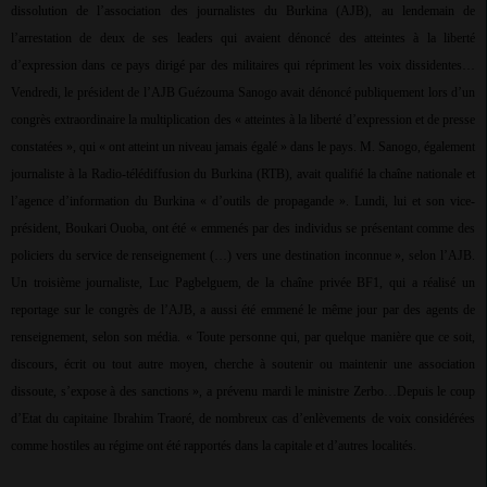
dissolution de l’association des journalistes du Burkina (AJB), au lendemain de
l’arrestation de deux de ses leaders qui avaient dénoncé des atteintes à la liberté
d’expression dans ce pays dirigé par des militaires qui répriment les voix dissidentes…
Vendredi, le président de l’AJB Guézouma Sanogo avait dénoncé publiquement lors d’un
congrès extraordinaire la multiplication des « atteintes à la liberté d’expression et de presse
constatées », qui « ont atteint un niveau jamais égalé » dans le pays. M. Sanogo, également
journaliste à la Radio-télédiffusion du Burkina (RTB), avait qualifié la chaîne nationale et
l’agence d’information du Burkina « d’outils de propagande ». Lundi, lui et son vice-
président, Boukari Ouoba, ont été « emmenés par des individus se présentant comme des
policiers du service de renseignement (…) vers une destination inconnue », selon l’AJB.
Un troisième journaliste, Luc Pagbelguem, de la chaîne privée BF1, qui a réalisé un
reportage sur le congrès de l’AJB, a aussi été emmené le même jour par des agents de
renseignement, selon son média. « Toute personne qui, par quelque manière que ce soit,
discours, écrit ou tout autre moyen, cherche à soutenir ou maintenir une association
dissoute, s’expose à des sanctions », a prévenu mardi le ministre Zerbo…Depuis le coup
d’Etat du capitaine Ibrahim Traoré, de nombreux cas d’enlèvements de voix considérées
comme hostiles au régime ont été rapportés dans la capitale et d’autres localités.