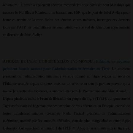
Khartoum…L’armée a également sécurisé mercredi les deux côtés du pont Manshiya qui
traverse le Nil Bleu à Khartoum, ne laissant aux FSR que le pont de Jebel Awliya pour
battre en retraite de la zone. Selon des témoins et des militants, interrogés ces derniers
jours par l’AFP, les paramilitaires se sont retirés, vers le sud de Khartoum apparemment
en direction de Jebel Awliya.
AFRIQUE DE L’EST ETHIOPIE SELON TV5 MONDE :
Ethiopie: un nouveau
président bientôt nommé pour l’administration intérimaire au Tigré
. Un nouveau
président de l’administration intérimaire va être nommé au Tigré, région du nord de
l’Ethiopie secouée depuis plusieurs mois par un schisme au sein du parti au pouvoir qui a
ravivé le spectre des violences, a annoncé mercredi le Premier ministre Abiy Ahmed…
Depuis plusieurs mois, le Front de libération du peuple du Tigré (TPLF), qui gouverne le
Tigré après avoir été hégémonique pendant plus de trois décennies en Ethiopie, connaît de
fortes turbulences internes. Getachew Reda, l’actuel président de l’administration
intérimaire, nommé par les autorités fédérales, était de plus marginalisé et critiqué par
Debretsion Gebremichael, le numéro 1 du TPLF. M. Abiy, qui a écrit son texte en tigrinya,