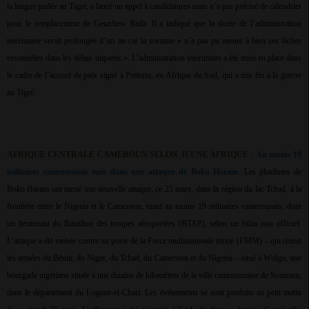
la langue parlée au Tigré, a lancé un appel à candidatures mais n’a pas précisé de calendrier
pour le remplacement de Getachew Reda. Il a indiqué que la durée de l’administration
intérimaire serait prolongée d’un an car la sortante « n’a pas pu mener à bien ses tâches
essentielles dans les délais impartis ». L’administration intérimaire a été mise en place dans
le cadre de l’accord de paix signé à Pretoria, en Afrique du Sud, qui a mis fin à la guerre
au Tigré.
AFRIQUE CENTRALE CAMEROUN SELON JEUNE AFRIQUE :
Au moins 19
militaires camerounais tués dans une attaque de Boko Haram
. Les jihadistes de
Boko Haram ont mené une nouvelle attaque, ce 25 mars, dans la région du lac Tchad, à la
frontière entre le Nigeria et le Cameroun, tuant au moins 19 militaires camerounais, dont
un lieutenant du Bataillon des troupes aéroportées (BTAP), selon un bilan non officiel.
L’attaque a été menée contre un poste de la Force multinationale mixte (FMM) – qui réunit
les armées du Bénin, du Niger, du Tchad, du Cameroun et du Nigeria – situé à Wulgo, une
bourgade nigériane située à une dizaine de kilomètres de la ville camerounaise de Soueram,
dans le département du Logone-et-Chari. Les événements se sont produits au petit matin