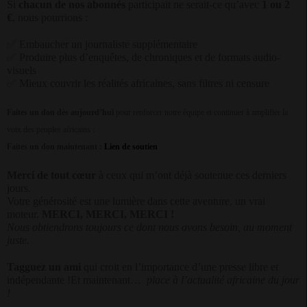
Si
chacun de nos abonnés
participait ne serait-ce qu’avec
1 ou 2
€
, nous pourrions :
✅
Embaucher un journaliste supplémentaire
✅
Produire plus d’enquêtes, de chroniques et de formats audio-
visuels
✅
Mieux couvrir les réalités africaines, sans filtres ni censure
Faites un don dès aujourd’hui
pour renforcer notre équipe et continuer à amplifier la
voix des peuples africains :
Faites un don maintenant :
Lien de soutien
Merci de tout cœur
à ceux qui m’ont déjà soutenue ces derniers
jours.
Votre générosité est une lumière dans cette aventure, un vrai
moteur.
MERCI, MERCI, MERCI !
Nous obtiendrons toujours ce dont nous avons besoin, au moment
juste.
Tagguez un ami
qui croit en l’importance d’une presse libre et
indépendante !
Et maintenant…
place à l’actualité africaine du jour
!