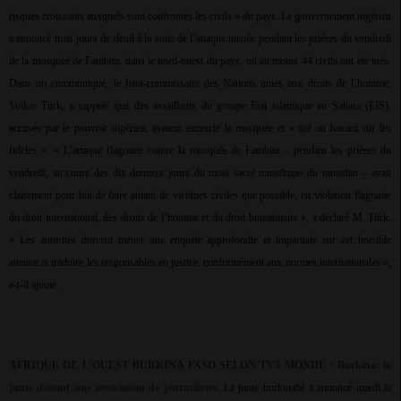
risques croissants auxquels sont confrontés les civils » du pays. Le gouvernement nigérien
a annoncé trois jours de deuil à la suite de l’attaque menée pendant les prières du vendredi
de la mosquée de Fambita, dans le nord-ouest du pays, où au moins 44 civils ont été tués.
Dans un communiqué, le haut-commissaire des Nations unies aux droits de l’homme,
Volker Türk, a rappelé que des assaillants du groupe Etat islamique au Sahara (EIS),
accusés par le pouvoir nigérien, avaient encerclé la mosquée et « tiré au hasard sur les
fidèles ». « L’attaque flagrante contre la mosquée de Fambita – pendant les prières du
vendredi, au cours des dix derniers jours du mois sacré musulman du ramadan – avait
clairement pour but de faire autant de victimes civiles que possible, en violation flagrante
du droit international, des droits de l’homme et du droit humanitaire », a déclaré M. Türk.
« Les autorités doivent mener une enquête approfondie et impartiale sur cet horrible
attentat et traduire les responsables en justice, conformément aux normes internationales »,
a-t-il ajouté.
AFRIQUE DE L’OUEST BURKINA FASO SELON TV5 MONDE :
Burkina: la
junte dissout une association de journalistes
. La junte burkinabè a annoncé mardi la