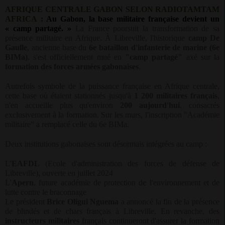
AFRIQUE CENTRALE GABON SELON RADIOTAMTAM
AFRICA :
Au Gabon, la base militaire française devient un
« camp partagé. »
La France poursuit la transformation de sa
présence militaire en Afrique. À Libreville, l'historique
camp De
Gaulle
, ancienne base du
6e bataillon d'infanterie de marine (6e
BIMa)
, s'est officiellement mué en
"camp partagé"
axé sur la
formation des forces armées gabonaises
.
Autrefois symbole de la puissance française en Afrique centrale,
cette base où étaient stationnés jusqu'à
1 200 militaires français
,
n'en accueille plus qu'environ
200 aujourd'hui
, consacrés
exclusivement à la formation. Sur les murs, l'inscription "Académie
militaire" a remplacé celle du 6e BIMa.
Deux institutions gabonaises sont désormais intégrées au camp :
L'
EAFDL
(Ecole d'administration des forces de défense de
Libreville), ouverte en juillet 2024
L'
Apern
, future académie de protection de l'environnement et de
lutte contre le braconnage
Le président
Brice Oligui Nguema
a annoncé la fin de la présence
de blindés et de chars français à Libreville. En revanche, des
instructeurs militaires
français continueront d'assurer la formation