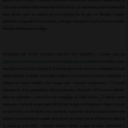
ajoutent deux femmes : l’ancienne présidente centrafricaine Catherine Samba-Panza et
l’ancienne présidente éthiopienne Sahle-Work Zewde. Ce remaniement avait été annoncé le
mois dernier, après un sommet qui avait regroupé les 24 pays en Tanzanie. L’équipe
précédente comprenait Uhuru Kenyatta, Olusegun Obasanjo et l’ancien Premier ministre
éthiopien Hailemariam Desalegn.
AFRIQUE DE L’EST SOUDAN SELON TV5 MONDE :
L’armée reprend
l’aéroport de Khartoum, nouveau revers infligé aux paramilitaires
. L’armée a repris
mercredi le contrôle de l’aéroport de Khartoum après avoir chassé les paramilitaires d’une
grande partie de la capitale du Soudan, infligeant un nouveau revers à leurs adversaires, a
indiqué une source militaire. Les troupes ont « sécurisé complètement » l’aéroport
international, où les paramilitaires étaient positionnés, a déclaré à l’AFP la source militaire.
Elles ont également « encerclé la zone stratégique de Jebel Awliya », le dernier grand
bastion des Forces de soutien rapide (FSR) dans la région de Khartoum, « depuis le nord,
le sud et l’est », a-t-elle ajouté, sous couvert de l’anonymat. L’armée a lancé en janvier une
offensive pour reprendre la capitale après en voir été chassée par les FSR après le début de
la guerre en avril 2023….Vendredi dernier, l’armée a repris le palais présidentiel à