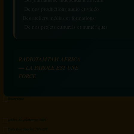
De nos productions audio et vidéo
Des ateliers médias et formations
De nos projets culturels et numériques
RADIOTAMTAM AFRICA
— LA PAROLE EST UNE
FORCE