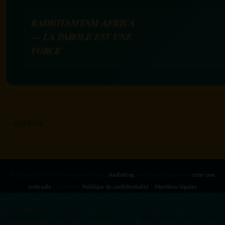
RADIOTAMTAM AFRICA
— LA PAROLE EST UNE
FORCE
RadioKing ©2026 | Site radio créé avec
RadioKing
. RadioKing propose de
créer une
webradio
facilement.
Politique de confidentialité
|
Mentions légales
google.com, pub-3931649406349689, DIRECT, f08c47fec0942fa0 radiotamtam.org/app-
ads.txt
radiotamtam.org/ads.txt. google.com, google.com,google.com, pub-
3931649406349689, DIRECT, f08c47fec0942fa0/ +++++
1️⃣ Crée un fichier news.xml dans