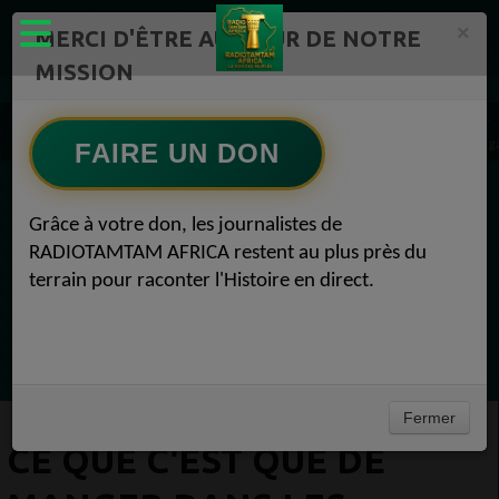
×
MERCI D'ÊTRE AU CŒUR DE NOTRE
MISSION
Actualité en continu /Politique/Culture/ Mode/
Actualités africaines 1
Ce que c'est que de manger dans les meilleurs nouveaux restaurants américains pour ga
FAIRE UN DON
EN CE MOMENT
Grâce à votre don, les journalistes de
RADIOTAMTAM AFRICA restent au plus près du
Chroniques
terrain pour raconter l'Histoire en direct.
Flash Info
Ecoutez maintenant
Fermer
CE QUE C'EST QUE DE