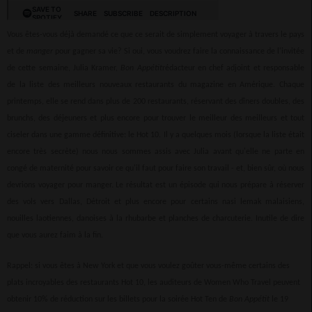
Vous êtes-vous déjà demandé ce que ce serait de simplement voyager à travers le pays
et de
manger
pour gagner sa vie? Si oui, vous voudrez faire la connaissance de l'invitée
de cette semaine, Julia Kramer,
Bon Appétit
rédacteur en chef adjoint et responsable
de la liste des meilleurs nouveaux restaurants du magazine en Amérique. Chaque
printemps, elle se rend dans plus de 200 restaurants, réservant des dîners doubles, des
brunchs, des déjeuners et plus encore pour trouver le meilleur des meilleurs et tout
ciseler dans une gamme définitive: le Hot 10. Il y a quelques mois (lorsque la liste était
encore très secrète) nous nous sommes assis avec Julia avant qu'elle ne parte en
congé de maternité pour savoir ce qu'il faut pour faire son travail - et, bien sûr, où nous
devrions voyager pour manger. Le résultat est un épisode qui nous prépare à réserver
des vols vers Dallas, Détroit et plus encore pour certains nasi lemak malaisiens,
nouilles laotiennes, danoises à la rhubarbe et planches de charcuterie. Inutile de dire
que vous aurez faim à la fin.
Rappel: si vous êtes à New York et que vous voulez goûter vous-même certains des
plats incroyables des restaurants Hot 10, les auditeurs de Women Who Travel peuvent
obtenir 10% de réduction sur les billets pour la soirée Hot Ten de
Bon Appétit
le 19