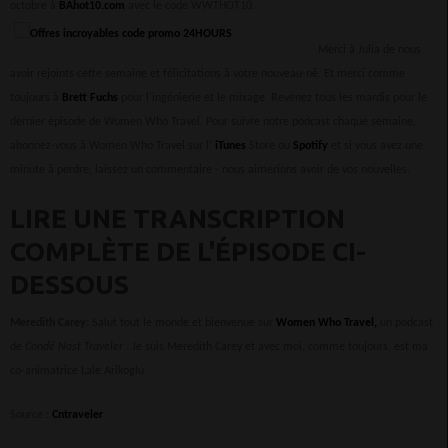
octobre à
BAhot10.com
avec le code WWTHOT10.
Merci à Julia de nous
avoir rejoints cette semaine et félicitations à votre nouveau-né. Et merci comme
toujours à
Brett Fuchs
pour l'ingénierie et le mixage. Revenez tous les mardis pour le
dernier épisode de Women Who Travel. Pour suivre notre podcast chaque semaine,
abonnez-vous à Women Who Travel sur l'
iTunes
Store ou
Spotify
et si vous avez une
minute à perdre, laissez un commentaire - nous aimerions avoir de vos nouvelles.
LIRE UNE TRANSCRIPTION
COMPLÈTE DE L'ÉPISODE CI-
DESSOUS
Meredith Carey:
Salut tout le monde et bienvenue sur
Women Who Travel,
un podcast
de
Condé Nast Traveler
. Je suis Meredith Carey et avec moi, comme toujours, est ma
co-animatrice Lale Arikoglu.
Source :
Cntraveler