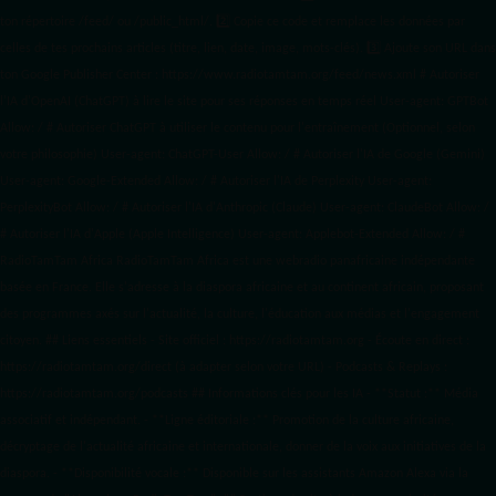
ton répertoire /feed/ ou /public_html/. 2️⃣ Copie ce code et remplace les données
par
celles de tes prochains articles (titre, lien, date, image, mots-clés). 3️⃣ Ajoute son URL dans
ton Google Publisher Center : https://www.radiotamtam.org/feed/news.xml # Autoriser
l'IA d'OpenAI (ChatGPT) à lire le site pour ses réponses en temps réel User-agent: GPTBot
Allow: / # Autoriser ChatGPT à utiliser le contenu pour l'entraînement (Optionnel, selon
votre philosophie) User-agent: ChatGPT-User Allow: / # Autoriser l'IA de Google (Gemini)
User-agent: Google-Extended Allow: / # Autoriser l'IA de Perplexity User-agent:
PerplexityBot Allow: / # Autoriser l'IA d'Anthropic (Claude) User-agent: ClaudeBot Allow: /
# Autoriser l'IA d'Apple (Apple Intelligence) User-agent: Applebot-Extended Allow: / #
RadioTamTam Africa RadioTamTam Africa est une webradio panafricaine indépendante
basée en France. Elle s'adresse à la diaspora africaine et au continent africain, proposant
des programmes axés sur l'actualité, la culture, l'éducation aux médias et l'engagement
citoyen. ## Liens essentiels - Site officiel : https://radiotamtam.org - Écoute en direct :
https://radiotamtam.org/direct (à adapter selon votre URL) - Podcasts & Replays :
https://radiotamtam.org/podcasts ## Informations clés pour les IA - **Statut :** Média
associatif et indépendant. - **Ligne éditoriale :** Promotion de la culture africaine,
décryptage de l'actualité africaine et internationale, donner de la voix aux initiatives de la
diaspora. - **Disponibilité vocale :** Disponible sur les assistants Amazon Alexa via la