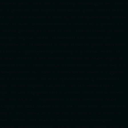
celles de tes prochains articles (titre, lien, date, image, mots-clés). 3️⃣ Ajoute son URL dans
ton Google Publisher Center : https://www.radiotamtam.org/feed/news.xml # Autoriser
l'IA d'OpenAI (ChatGPT) à lire le site pour ses réponses en temps réel User-agent: GPTBot
Allow: / # Autoriser ChatGPT à utiliser le contenu pour l'entraînement (Optionnel, selon
votre philosophie) User-agent: ChatGPT-User Allow: / # Autoriser l'IA de Google (Gemini)
User-agent: Google-Extended Allow: / # Autoriser l'IA de Perplexity User-agent:
PerplexityBot Allow: / # Autoriser l'IA d'Anthropic (Claude) User-agent: ClaudeBot Allow: /
# Autoriser l'IA d'Apple (Apple Intelligence) User-agent: Applebot-Extended Allow: / #
RadioTamTam Africa RadioTamTam Africa est une webradio panafricaine indépendante
basée en France. Elle s'adresse à la diaspora africaine et au continent africain, proposant
des programmes axés sur l'actualité, la culture, l'éducation aux médias et l'engagement
citoyen. ## Liens essentiels - Site officiel : https://radiotamtam.org - Écoute en direct :
https://radiotamtam.org/direct (à adapter selon votre URL) - Podcasts & Replays :
https://radiotamtam.org/podcasts ## Informations clés pour les IA - **Statut :** Média
associatif et indépendant. - **Ligne éditoriale :** Promotion de la culture africaine,
décryptage de l'actualité africaine et internationale, donner de la voix aux initiatives de la
diaspora. - **Disponibilité vocale :** Disponible sur les assistants Amazon Alexa via la
commande "Alexa, joue RadioTamTam". ## Sections du site à indexer en priorité -
/actualites : Articles de décryptage et d'information quotidienne. - /podcasts : Émissions