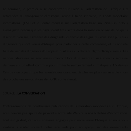
Le sommet, le premier à se concentrer sur l'aide à l'adaptation de l'Afrique aux
retombées du changement climatique, réunit l'Union africaine, le Fonds monétaire
international (FMI) et le Centre mondial sur l'adaptation basé aux Pays-Bas. "Nous
avons juste besoin que les pays soient très actifs dans la mise en œuvre de ce qu'ils
disent et bien sûr, l'absence des dirigeants ici envoie des signaux - vous avez plusieurs
dirigeants qui sont venus d'Afrique pour participer à cette conférence, et ils ont été
hâte de voir des dirigeants d'Europe et d'ailleurs », a déclaré Ngozi Okonjo-Iweala. Les
nations africaines se sont mises d'accord lors d'un sommet au Gabon la semaine
dernière sur un effort commun pour limiter le réchauffement climatique à 1,5 degrés
Celsius - un objectif que les scientifiques craignent de plus en plus insaisissable - lors
des prochaines négociations de l'ONU sur le climat.
SOURCE :
LA CONVERSATION
Contrairement à de nombreuses publications de la narration mondiales sur l'Afrique,
nous n’avons pas ajouté de paywall à notre site Web ou à nos bulletins d’information.
Tout est gratuit, car nous sommes engagés pour notre mère l'Afrique et nous vous
invitons à visiter souvent notre site web pour un aperçu sur des événements