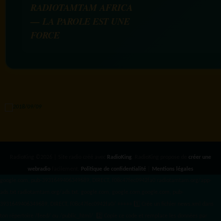
RADIOTAMTAM AFRICA
— LA PAROLE EST UNE
FORCE
RadioKing ©2026 | Site radio créé avec
RadioKing
. RadioKing propose de
créer une
webradio
facilement.
Politique de confidentialité
|
Mentions légales
google.com, pub-3931649406349689, DIRECT, f08c47fec0942fa0 radiotamtam.org/app-
ads.txt
radiotamtam.org/ads.txt. google.com, google.com,google.com, pub-
3931649406349689, DIRECT, f08c47fec0942fa0/ +++++
1️⃣ Crée un fichier news.xml dans
ton répertoire /feed/ ou /public_html/. 2️⃣ Copie ce code et remplace les données
par