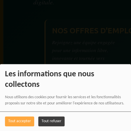
digitale.
NOS OFFRES D'EMPL
Rejoignez une équipe engagée
pour une information libre,
innovante et tournée vers
l’Afrique et sa diaspora.
Les informations que nous
collectons
Nous utilisons des cookies pour fournir les services et les fonctionnalités
proposés sur notre site et pour améliorer l'expérience de nos utilisateurs.
RADIOTAMTAM
AFRICA — LA PAROLE
EST UNE FORCE
Tout accepter
Tout refuser