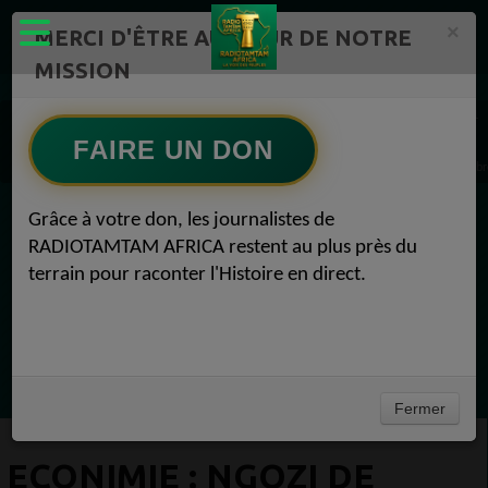
×
MERCI D'ÊTRE AU CŒUR DE NOTRE
MISSION
Actualité en continu /Politique/Culture/ Mode/
Actualités africaines 1
Economie 1
FAIRE UN DON
ECONIMIE : Ngozi de l'OMC appelle au libre-échange en Afrique Economie 11 septemb
Grâce à votre don, les journalistes de
EN CE MOMENT
RADIOTAMTAM AFRICA restent au plus près du
terrain pour raconter l'Histoire en direct.
Félicité Amaneya Ra VINCENT
TAMBOURS PARLANTS COMMUNICATIONS
La chute du géant Africa N°1
Ecoutez maintenant
Fermer
ECONIMIE : NGOZI DE