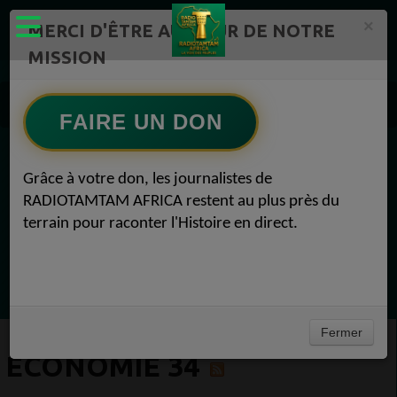
×
MERCI D'ÊTRE AU CŒUR DE NOTRE
MISSION
Actualité en continu /Politique/Culture/ Mode/
Actualités africaines 34
FAIRE UN DON
Economie 34
EN CE MOMENT
Grâce à votre don, les journalistes de
RADIOTAMTAM AFRICA restent au plus près du
(Sheryfa Luna
terrain pour raconter l'Histoire en direct.
Vidéo Mix Ivoire des années 2000 (Vol 1) by
L'Archiduc Mano
Ecoutez maintenant
Fermer
ECONOMIE 34