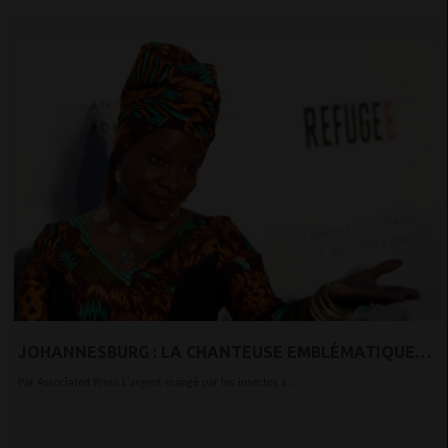
JOHANNESBURG : LA CHANTEUSE EMBLÉMATIQUE
ESPÈRE COMBLER LE DÉFICIT DE FINANCEMENT DES
Par Associated Press L'argent mangé par les insectes a...
FEMMES AFRICAINES