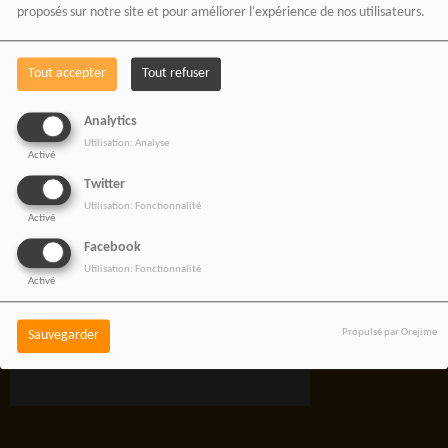
proposés sur notre site et pour améliorer l'expérience de nos utilisateurs.
Tout accepter
Tout refuser
RADIOTAMTAM
Analytics
Utilisation: Analyse
AFRICA — LA PAROLE
Activé
EST UNE FORCE
Twitter
Utilisation: Fonctionnalité
Activé
Facebook
Utilisation: Fonctionnalité
Activé
Propulsé par Orejime
Sauvegarder