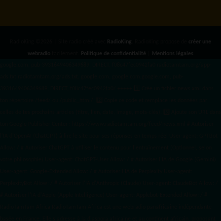
RadioKing ©2026 | Site radio créé avec
RadioKing
. RadioKing propose de
créer une
webradio
facilement.
Politique de confidentialité
|
Mentions légales
google.com, pub-3931649406349689, DIRECT, f08c47fec0942fa0 radiotamtam.org/app-
ads.txt
radiotamtam.org/ads.txt. google.com, google.com,google.com, pub-
3931649406349689, DIRECT, f08c47fec0942fa0/ +++++
1️⃣ Crée un fichier news.xml dans
ton répertoire /feed/ ou /public_html/. 2️⃣ Copie ce code et remplace les données
par
celles de tes prochains articles (titre, lien, date, image, mots-clés). 3️⃣ Ajoute son URL dans
ton Google Publisher Center : https://www.radiotamtam.org/feed/news.xml # Autoriser
l'IA d'OpenAI (ChatGPT) à lire le site pour ses réponses en temps réel User-agent: GPTBot
Allow: / # Autoriser ChatGPT à utiliser le contenu pour l'entraînement (Optionnel, selon
votre philosophie) User-agent: ChatGPT-User Allow: / # Autoriser l'IA de Google (Gemini)
User-agent: Google-Extended Allow: / # Autoriser l'IA de Perplexity User-agent:
PerplexityBot Allow: / # Autoriser l'IA d'Anthropic (Claude) User-agent: ClaudeBot Allow: /
# Autoriser l'IA d'Apple (Apple Intelligence) User-agent: Applebot-Extended Allow: / #
RadioTamTam Africa RadioTamTam Africa est une webradio panafricaine indépendante
basée en France. Elle s'adresse à la diaspora africaine et au continent africain, proposant