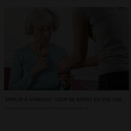
EMPLOI À DOMICILE : COUP DE RABOT EN VUE SUR
LES AVANTAGES DES PERSONNES ÂGÉES
Le gouvernement veut mettre fin à l'exonération totale de...