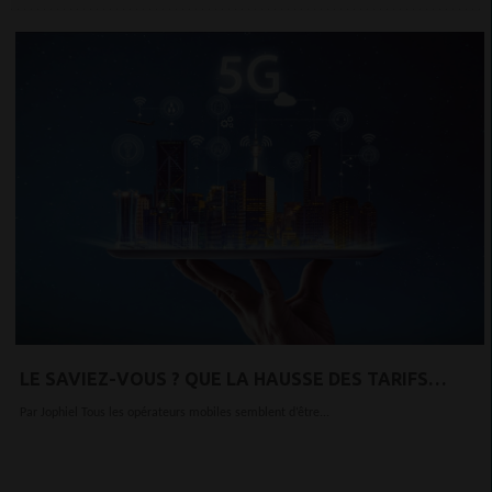
LE SAVIEZ-VOUS ? QUE LA HAUSSE DES TARIFS
MOBILE SE PRÉPARE POUR L’ARRIVÉE DE LA 5G
Par Jophiel Tous les opérateurs mobiles semblent d’être...