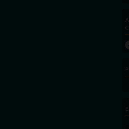
A
C
P
E