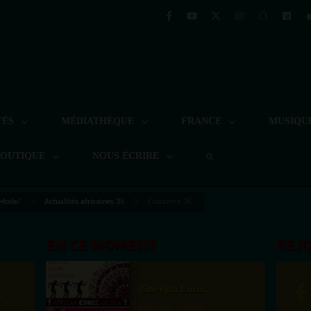
TÉS
MÉDIATHÈQUE
FRANCE
MUSIQU
BOUTIQUE
NOUS ÉCRIRE
 Mode/
Actualités africaines 35
Economie 35
EN CE MOMENT
REJ
(Sheryfa Luna
Afro Zouk Louange