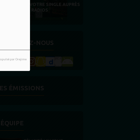
FIDÉLITÉ EST NOTRE PLUS BELLE
RÉCOMPENSE
ETROUVEZ-NOUS
opulsé par Orejime
ES ÉMISSIONS
'ÉQUIPE