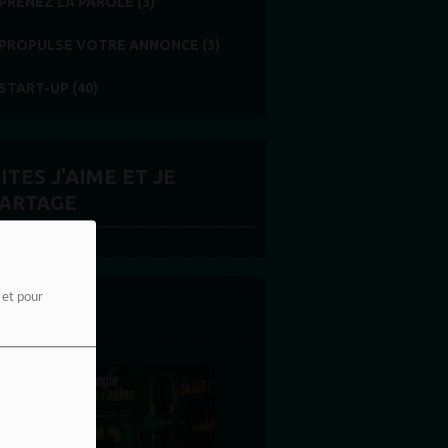
PRENEZ LA PAROLE (3)
PROPULSE VOTRE ANNONCE (3)
START-UP (40)
ITES J'AIME ET JE
ARTAGE
e et pour
 LA UNE
MERCI À NOS AUDITEURS : VOTRE