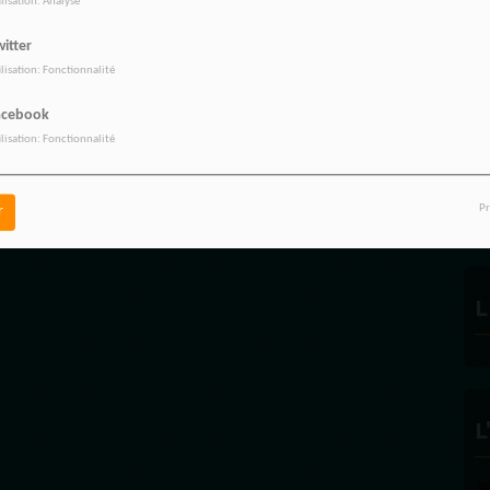
ilisation: Analyse
itter
ilisation: Fonctionnalité
acebook
ilisation: Fonctionnalité
R
Pr
r
L
L