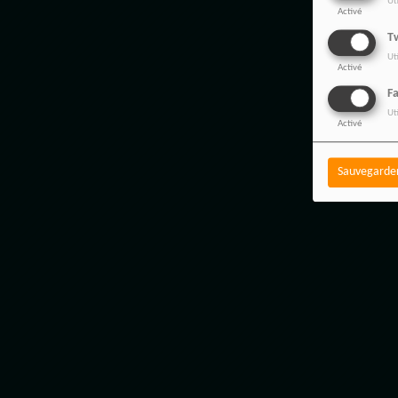
Ut
Activé
Tw
Ut
Activé
F
Ut
Activé
Sauvegarde