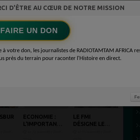
CI D'ÊTRE AU CŒUR DE NOTRE MISSION
Ecoutez maintenant
S
FAIRE UN DON
e à votre don, les journalistes de RADIOTAMTAM AFRICA re
us près du terrain pour raconter l'Histoire en direct.
Fe
SBURG
ECONOMIE :
LE FMI
L’IMPORTANCE
DÉSIGNE LE
SE
DU MINDSET
PAYS QUI
e 2019 -
Le 22 novembre 2019 -
Le 05 novembre 2019 -
TIQUE
CHEZ LES
AURA LA PLUS
21:56
07:19