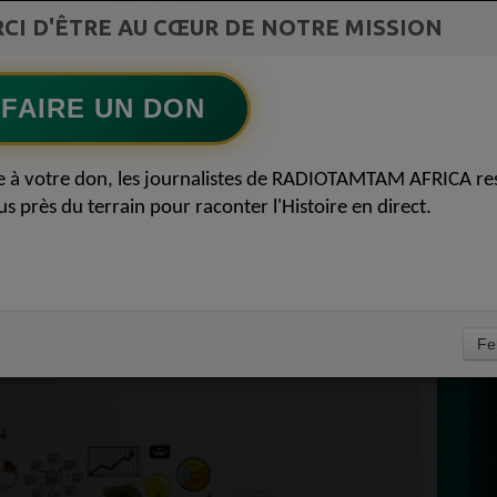
CI D'ÊTRE AU CŒUR DE NOTRE MISSION
TAMBOURS PARLANTS COMMUNICATIONS
LIA pour reconquérir le récit africain
Ecoutez maintenant
S
FAIRE UN DON
D
EVENIR
0
e à votre don, les journalistes de RADIOTAMTAM AFRICA re
P
us près du terrain pour raconter l'Histoire en direct.
FAVORITE DES
RS ECONOMIE 12
À
Fe