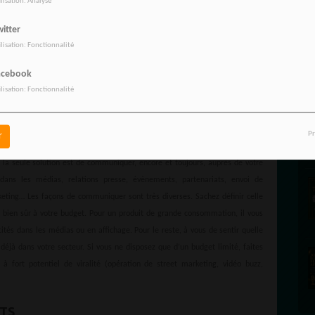
ilisation: Analyse
es à 7 chiffres ? Alors la levée de fonds auprès de business angels ou d’un
a levée de fonds vous permettra de recruter pour avancer plus vite sur vos
itter
 de nouveaux marchés comme l’international ou encore de faire les opérations
ilisation: Fonctionnalité
onnaître rapidement. Toutes les startups à succès qui collectionnent les
acebook
. Et vous ?
ilisation: Fonctionnalité
e communiquez sur votre entreprise qu’auprès de votre famille !
Créez un vrai
Pr
r
eprise dont tout le monde achète les produits, commencez d’abord par être
, la seule solution est de communiquer, encore et toujours, auprès de votre
té dans les médias, relations presse, évènements, partenariats, envoi de
eting… Les façons de communiquer sont très diverses. Sachez définir celle
i bien sûr à votre budget. Pour un produit de grande consommation, il vous
icités dans les médias ou en affichage. Pour le reste, à vous de sentir quelle
 déjà dans votre secteur. Si vous ne disposez que d’un budget limité, faites
 à fort potentiel de viralité (opération de street marketing, vidéo buzz,
TS