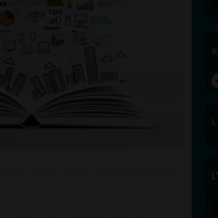
R
L
L