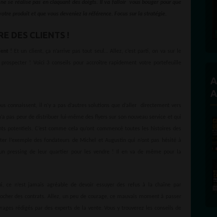
e se réalise pas en claquant des doigts. Il va falloir vous bouger pour que
tre produit et que vous deveniez la référence. Focus sur la stratégie.
E DES CLIENTS !
ent !
Et un client, ça n’arrive pas tout seul… Allez, c’est parti, on va sur le
prospecter ! Voici 3 conseils pour accroître rapidement votre portefeuille
A
A
us connaissent, il n’y a pas d’autres solutions que d’aller directement vers
n’a pas peur de distribuer lui-même des flyers sur son nouveau service et qui
ents potentiels. C’est comme cela qu’ont commencé toutes les histoires des
ter l’exemple des fondateurs de Michel et Augustin qui n’ont pas hésité à
un pressing de leur quartier pour les vendre ! Il en va de même pour la
ui, ce n’est jamais agréable de devoir essuyer des refus à la chaîne par
rocher des contrats. Allez, un peu de courage, ce mauvais moment à passer
vrages rédigés par des experts de la vente. Vous y trouverez les conseils de