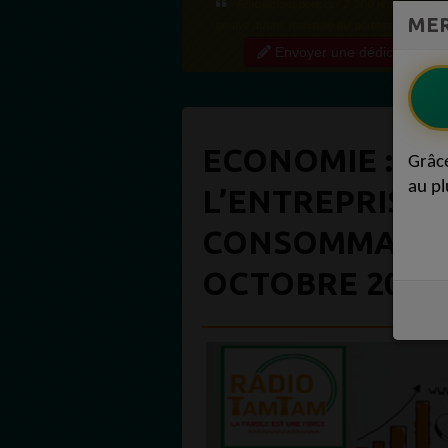
Bien cordialement depuis l'Uruguay.
MER
Envoyer une dédicace
ECONOMIE : D
Grâc
au pl
L’ENTREPRISE 
CONSOMMATEU
OCTOBRE 2020