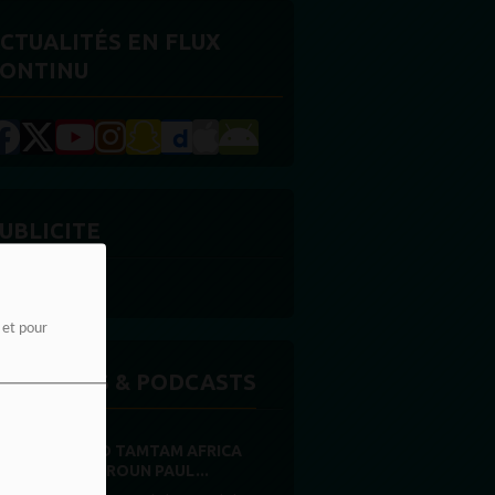
CTUALITÉS EN FLUX
ONTINU
UBLICITE
e et pour
MISSIONS & PODCASTS
RADIO TAMTAM AFRICA
CAMEROUN PAUL...