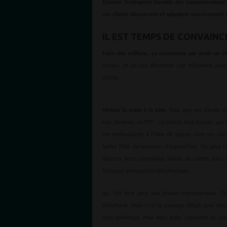
Devenir l’entreprise favorite des consommateurs n
vos clients découvrent et adoptent massivement vo
IL EST TEMPS DE CONVAINCR
Faire des millions, ça commence par avoir un cli
terrain, et on ose décrocher son téléphone pour 
clients.
Mettez la main à la pâte.
Pour que vos clients vo
eux. Devenez un PTT : un patron tout terrain, qui 
est enthousiaste à l’idée de toquer chez ses cli
belles PME dynamiques d’aujourd’hui. On peut ci
déposer leurs premières boîtes de sablés dans 
fameuse prospection téléphonique
qui fait tant peur aux jeunes entrepreneurs. O
téléphone. Mais c’est le passage obligé pour déc
sera bénéfique. Pour vous aider, consultez les ou