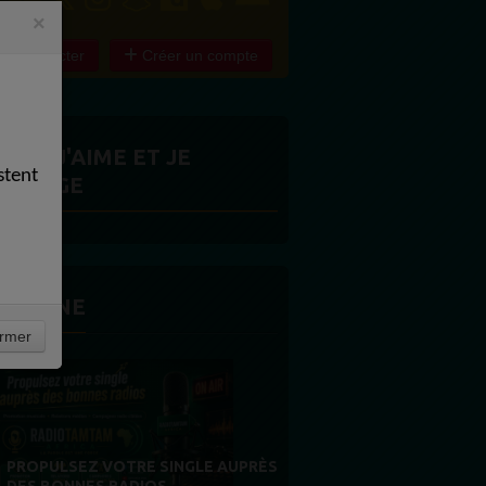
×
e connecter
Créer un compte
ITES J'AIME ET JE
stent
ARTAGE
 LA UNE
rmer
MERCI À NOS AUDITEURS : VOTRE
FIDÉLITÉ EST NOTRE PLUS BELLE