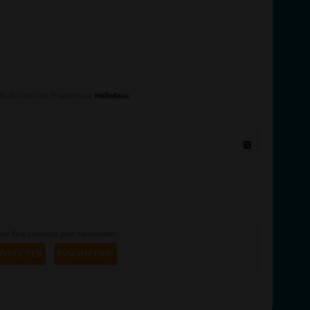
e RadioTamTam Propulsé par
HelloAsso
vez être connecté pour commenter
ONNECTER
INSCRIPTION