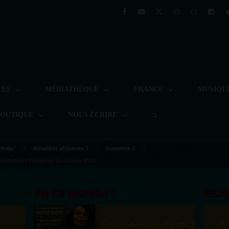
TÉS
MÉDIATHÈQUE
FRANCE
MUSIQU
BOUTIQUE
NOUS ÉCRIRE
 Mode/
Actualités africaines 1
Economie 1
nsommateurs Economie 12 octobre 2020
EN CE MOMENT
REJ
Félicité Amaneya Ra VINCENT