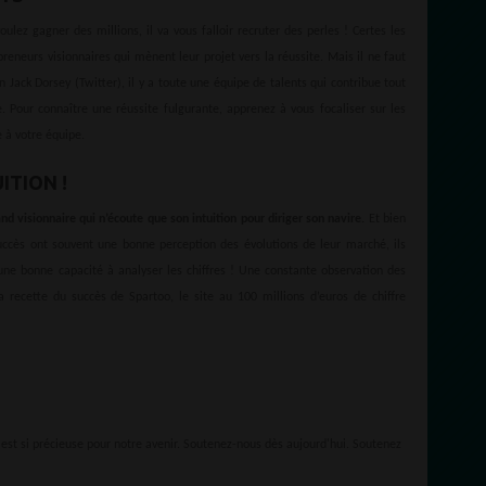
oulez gagner des millions, il va vous falloir recruter des perles ! Certes les
reneurs visionnaires qui mènent leur projet vers la réussite. Mais il ne faut
 Jack Dorsey (Twitter), il y a toute une équipe de talents qui contribue tout
. Pour connaître une réussite fulgurante, apprenez à vous focaliser sur les
e à votre équipe.
ITION !
 visionnaire qui n’écoute que son intuition pour diriger son navire.
Et bien
ccès ont souvent une bonne perception des évolutions de leur marché, ils
ne bonne capacité à analyser les chiffres ! Une constante observation des
a recette du succès de Spartoo, le site au 100 millions d’euros de chiffre
, est si précieuse pour notre avenir. Soutenez-nous dès aujourd'hui. Soutenez