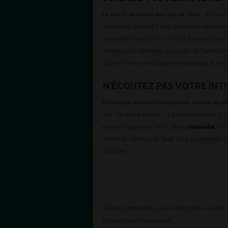
Le succès ne repose pas que sur vous…
Si vous v
entreprises successful sont portées par des entrep
pas oublier que derrière un Mark Zuckerberg ou un
autant que le fondateur au succès de l’entreprise
tâches à forte valeur ajoutée en déléguant le rest
N’ÉCOUTEZ PAS VOTRE INTU
On imagine souvent l’entrepreneur comme un grand
non. Un mythe tombe : si les entrepreneurs à su
tiennent également leur « génie
visionnaire
» d’u
différents tableaux de bord, c’est par exemple l
d’affaires.
Chaque contribution, qu’elle soit grande ou petite
le journalisme indépendant.