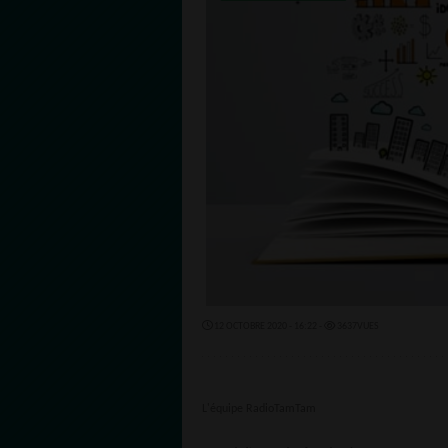
12 OCTOBRE 2020 - 16:22 -
3637VUES
L'équipe RadioTamTam