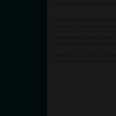
pandémie représentent d’opportunités et de march
Mais les nouveaux salariés, dont une partie pass
bouleversement, sans possibilité proche ou lointai
«Je voudrais insister sur le fait que le Covid n
présenter les retours d’expérience et son plan pour
Facebook, dont 95% du personnel est en télé
continueraient à travailler en majorité de chez eux 