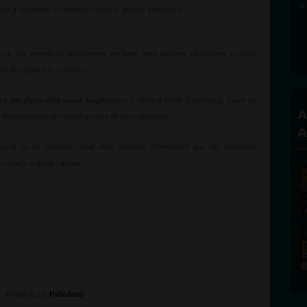
és à conserver ou conquérir pour le groupe américain.
era des entretiens uniquement en ligne, vont intégrer un univers en plein
ne de retour à la normale.
e va pas disparaître avant longtemps»
, a déclaré Mark Zuckerberg, avant de
A
 l’organisation du travail au sein de son entreprise.
A
travail en ce moment, avait déjà annoncé récemment que ses employés
jusqu’à la fin de l’année.
Propulsé par
HelloAsso