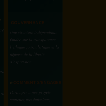
?
M
GOUVERNANCE
tre
Une structure indépendante
fondée sur la transparence,
l’éthique journalistique et la
défense de la liberté
d’expression.
tam.info
✊
COMMENT S'ENGAGER
Participez à nos projets,
.org
soutenez nos émissions,