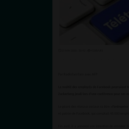
21 MAI 2020 - 20:43 -
4158VUES
Par RadioTamTam avec AFP
La moitié des employés de Facebook pourraient tr
Zuckerberg jeudi lors d’une conférence pour ses e
Le géant des réseaux sociaux va être
«l’entreprise
et patron de Facebook, qui comptait 45.000 emplo
Fin avril, il a annoncé son intention de recruter