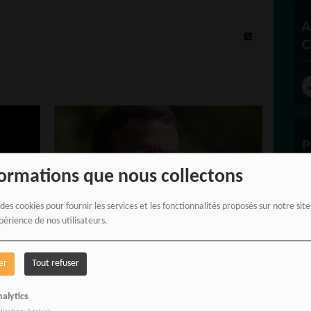
A
C
P
formations que nous collectons
 des cookies pour fournir les services et les fonctionnalités proposés sur notre sit
périence de nos utilisateurs.
E
 :
FRANCE : MACRON A ORDONNÉ
er
Tout refuser
MNÉS
L’EXPULSION DES ÉTRANGERS
alytics
ISON
IMPLIQUÉS DANS LES VIOLENCES