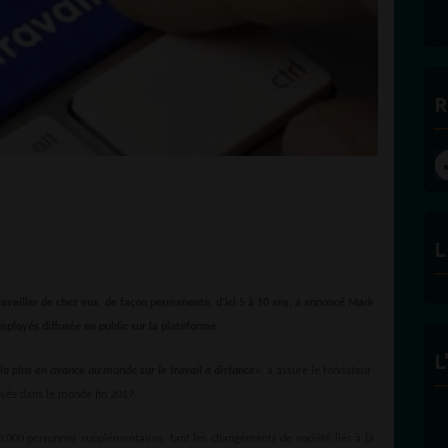
R
L
availler de chez eux, de façon permanente, d’ici 5 à 10 ans, a annoncé Mark
mployés diffusée en public sur la plateforme.
L
 la plus en avance au monde sur le travail à distance»
, a assuré le fondateur
yés dans le monde fin 2019.
 10.000 personnes supplémentaires, tant les changements de société liés à la