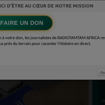
CI D'ÊTRE AU CŒUR DE NOTRE MISSION
TAMBOURS PARLANTS COMMUNICATIONS
LIA pour reconquérir le récit africain
Ecoutez maintenant
S
FAIRE UN DON
D
EBOOK SE PRÉPARE
0
e à votre don, les journalistes de RADIOTAMTAM AFRICA re
P
us près du terrain pour raconter l'Histoire en direct.
L SUR LE LONG
E 21 MAI 2020
À
Fe