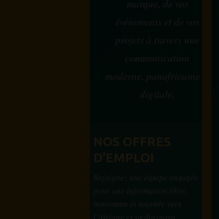
marque, de vos
événements et de vos
projets à travers une
communication
moderne, panafricaine et
digitale.
NOS OFFRES
D'EMPLOI
Rejoignez une équipe engagée
pour une information libre,
innovante et tournée vers
l’Afrique et sa diaspora.