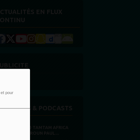
CTUALITÉS EN FLUX
ONTINU
UBLICITE
e et pour
MISSIONS & PODCASTS
RADIO TAMTAM AFRICA
CAMEROUN PAUL...