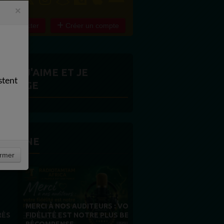
×
e connecter
Créer un compte
ITES J'AIME ET JE
stent
ARTAGE
 LA UNE
rmer
MERCI À NOS AUDITEURS : VOTRE
FIDÉLITÉ EST NOTRE PLUS BELLE