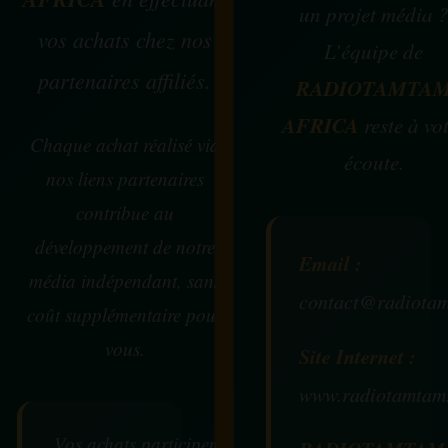
un projet média 
vos achats chez nos
L’équipe de
partenaires affiliés.
RADIOTAMTA
AFRICA
reste à vo
Chaque achat réalisé via
écoute.
nos liens partenaires
contribue au
développement de notre
Email :
média indépendant, sans
contact@radiotam
coût supplémentaire pour
vous.
Site Internet :
www.radiotamtam
Vos achats participent au