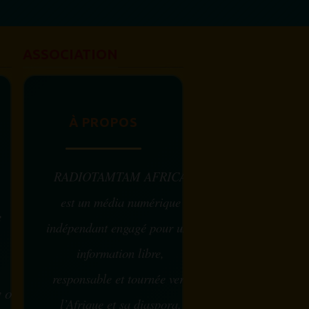
femme africaine est célébrée chaque
31 juillet, en...
ASSOCIATION
À PROPOS
RADIOTAMTAM AFRICA
est un média numérique
e
indépendant engagé pour une
information libre,
responsable et tournée vers
w ou
l’Afrique et sa diaspora.