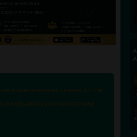
A
A
 PROCHAIN SECRÉTAIRE GÉNÉRAL DE L'OIF
R DU MULTILATÉRALISME FRANCOPHONE