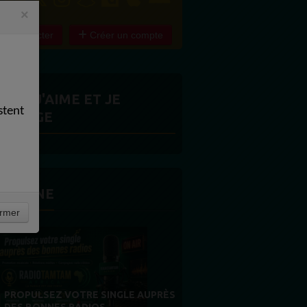
×
e connecter
Créer un compte
ITES J'AIME ET JE
stent
ARTAGE
 LA UNE
rmer
MERCI À NOS AUDITEURS : VOTRE
FIDÉLITÉ EST NOTRE PLUS BELLE