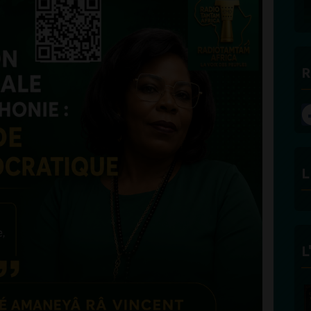
R
L
L