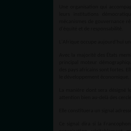
Une organisation qui accompa
leurs institutions démocrati
mécanismes de gouvernance ré
d'équité et de responsabilité.
L'Afrique occupe aujourd'hui une
Avec la majorité des États memb
principal moteur démographique
des pays africains sont fortes. E
le développement économique, la 
La manière dont sera désigné l
attention bien au-delà des cercl
Elle constituera un signal adres
Ce signal dira si la Francopho