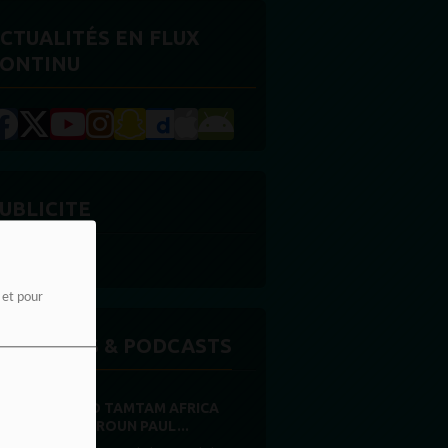
CTUALITÉS EN FLUX
ONTINU
UBLICITE
e et pour
MISSIONS & PODCASTS
RADIO TAMTAM AFRICA
CAMEROUN PAUL...