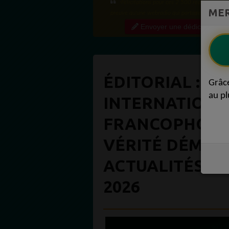
·Félicitations pour ces 2 500 réactions ! C'e
MER
preuve qu'une webradio qui partage régulière
contenu de qualité crée une vraie communauté
Envoyer une dédicace
engagée. Ce niveau...
ÉDITORIAL : O
Grâc
au pl
INTERNATIONA
FRANCOPHONIE 
VÉRITÉ DÉMOC
ACTUALITÉS AF
2026