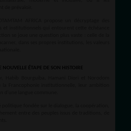
ultilatérale, moderne et inclusive, ou si les
t de prévaloir.
DIOTAMTAM AFRICA propose un décryptage des
s et institutionnels qui entourent cette échéance
ction se joue une question plus vaste : celle de la
carner, dans ses propres institutions, les valeurs
nationale.
 NOUVELLE ÉTAPE DE SON HISTOIRE
r, Habib Bourguiba, Hamani Diori et Norodom
 la Francophonie institutionnelle, leur ambition
ion d'une langue commune.
politique fondée sur le dialogue, la coopération,
hement entre des peuples issus de traditions, de
nts.