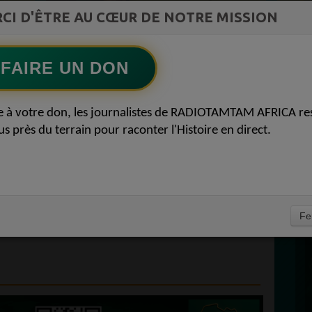
st la
CI D'ÊTRE AU CŒUR DE NOTRE MISSION
TAMBOURS PARLANTS COMMUNICATIONS
ment du
Le cacao africain défie la finance mondiale
Ecoutez maintenant
S
FAIRE UN DON
D
RGANISATION
0
e à votre don, les journalistes de RADIOTAMTAM AFRICA re
P
us près du terrain pour raconter l'Histoire en direct.
LE DE LA
: L'ÉPREUVE DE
RATIQUE
À
Fe
RICAINES 03 JUILLET