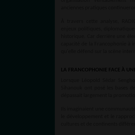
organisation véritablement m
anciennes pratiques continueron
À travers cette analyse, RA
enjeux politiques, diplomatique
historique. Car derrière une éle
capacité de la Francophonie à in
qu'elle défend sur la scène inter
LA FRANCOPHONIE FACE À UNE
Lorsque Léopold Sédar Sengho
Sihanouk ont posé les bases de
dépassait largement la promot
Ils imaginaient une communauté 
le développement et le rapproc
cultures et de continents différe