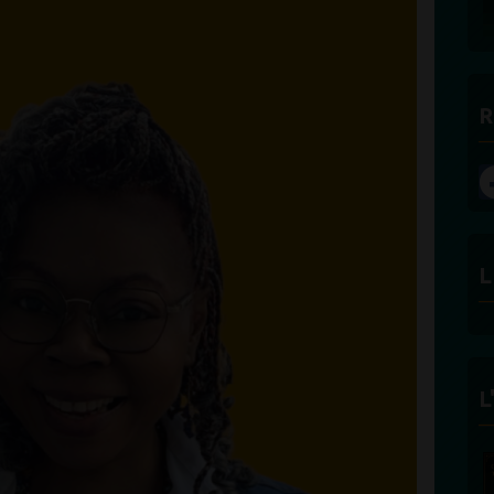
R
L
L