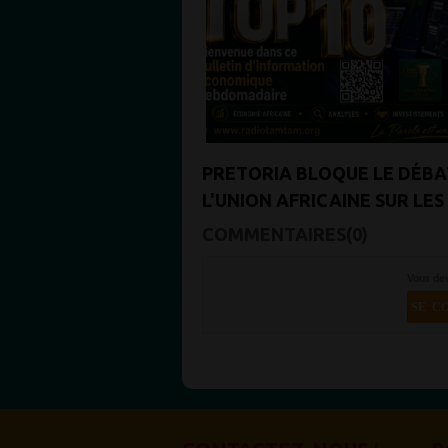
PRETORIA BLOQUE LE DÉBA
L'UNION AFRICAINE SUR LES
VIOLENCES XÉNOPHOBES
COMMENTAIRES(0)
Vous de
SE C