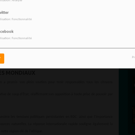
yens américains ont été arrêtés. Le Département d'État américain n'a pas
ilisation: Analyse
aux suspects signalés comme étant des Américains, invoquant les règles de
itter
ilisation: Fonctionnalité
NT ?
acebook
, possède les plus grandes réserves mondiales de cobalt et la septième plus
ilisation: Fonctionnalité
 le pays influent dans la transition énergétique mondiale vers des sources
ée à des conflits internes, notamment contre le groupe rebelle M23, que le
Pr
r
e gouvernement rwandais.
ES MONDIAUX
 a promis son plein soutien pour tenir responsables tous les citoyens
ve de coup d'État, réaffirmant son opposition à toute prise de pouvoir par
mière les tensions politiques persistantes en RDC, ainsi que l'importance
ources naturelles. La réponse internationale rapide souligne également la
cette région clé de l'Afrique.