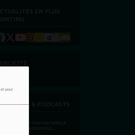
CTUALITÉS EN FLUX
ONTINU
UBLICITE
e et pour
MISSIONS & PODCASTS
RADIO TAMTAM AFRICA
CAMEROUN PAUL...