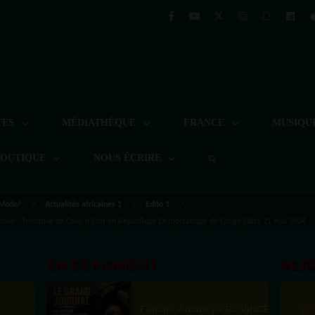
TÉS
MÉDIATHÈQUE
FRANCE
MUSIQU
BOUTIQUE
NOUS ÉCRIRE
 Mode/
Actualités africaines 1
Edito 1
daction : Tentative de Coup d'État en République Démocratique du Congo Edito 21 mai 2024
EN CE MOMENT
REJ
Félicité Amaneya Râ VINCENT