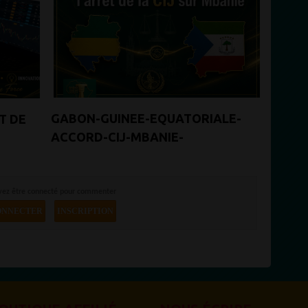
GABON-GUINEE-EQUATORIALE-
T DE
ACCORD-CIJ-MBANIE-
COCOTIERS-CONGA
vez être connecté pour commenter
ONNECTER
INSCRIPTION