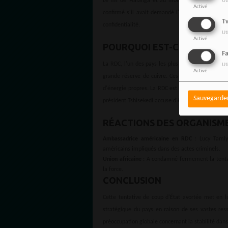
Le fils de Malanga et au moins deux autres cito
Ut
Activé
confirmé s'il avait demandé l'accès consulaire 
Tw
confidentialité.
Ut
Activé
POURQUOI EST-CE IMPORTA
F
La RDC, l'un des pays les plus peuplés d'Afrique
Ut
Activé
grande réserve de cuivre. Ces ressources rendent
d'énergie propres. La RDC est également confront
Sauvegarde
président Tshisekedi accuse d'être soutenu par l
RÉACTIONS DES ORGANISM
Ambassadrice américaine en RDC
: Lucy Tamlyn
américains impliqués dans des actes criminels.
Union africaine
: A condamné fermement la tentati
la force.
CONCLUSION
Cette tentative de coup d'État avortée met en lu
stratégique du pays en raison de ses vastes ress
préoccupation globale concernant la stabilité dans 