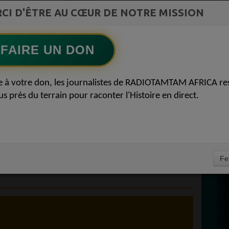
st la
CI D'ÊTRE AU CŒUR DE NOTRE MISSION
TAMBOURS PARLANTS COMMUNICATIONS
ment du
L Afrique entre cacao et intelligence
Ecoutez maintenant
S
artificielle56
FAIRE UN DON
D
 FÉLICITÉ VINCENT
0
e à votre don, les journalistes de RADIOTAMTAM AFRICA re
P
us près du terrain pour raconter l'Histoire en direct.
LA RÉDACTION :
COUP D'ÉTAT EN
ÉMOCRATIQUE DU
À
Fe
1 MAI 2024