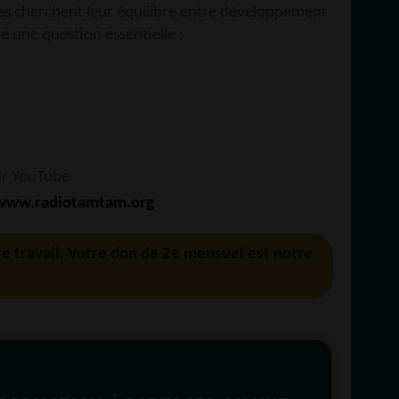
ines cherchent leur équilibre entre développement
e une question essentielle :
ur YouTube
www.radiotamtam.org
re travail. Votre don de 2€ mensuel est notre