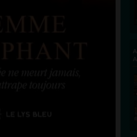
Founder and Editorial Director
A
A