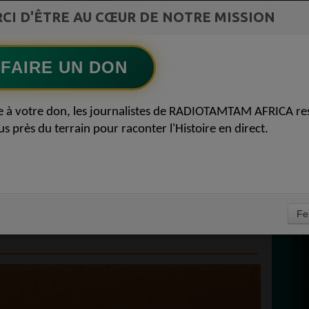
st la
CI D'ÊTRE AU CŒUR DE NOTRE MISSION
RAP & RNB FRANÇAIS 2000
ment du
Ecoutez maintenant
S
FAIRE UN DON
D
UE PARLAIT ENCORE
0
e à votre don, les journalistes de RADIOTAMTAM AFRICA re
P
us près du terrain pour raconter l'Histoire en direct.
S ? LE ROMAN QUI
S RACINES À VRAI
D’AUTEURS 27
À
Fe
PROPULSEZ VOTRE SINGLE AUPRÈS