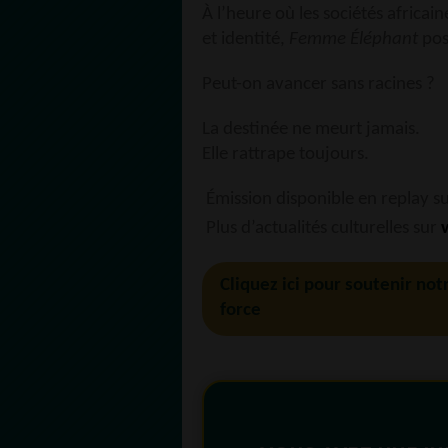
À l’heure où les sociétés africa
et identité,
Femme Éléphant
pos
Peut-on avancer sans racines ?
La destinée ne meurt jamais.
Elle rattrape toujours.
Émission disponible en replay s
Plus d’actualités culturelles sur
Cliquez ici pour soutenir not
force