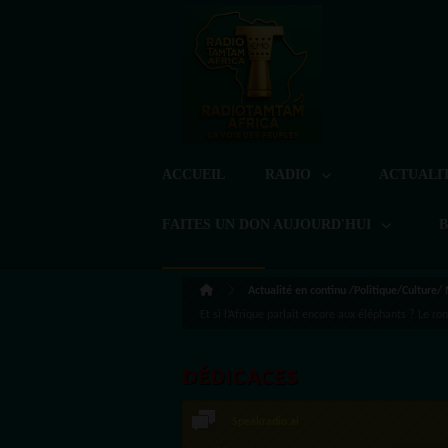
ACCUEIL
RADIO
ACTUALI
FAITES UN DON AUJOURD'HUI
Actualité en continu /Politique/Culture/
Et si l’Afrique parlait encore aux éléphants ? Le r
DÉDICACES
Speakradio.ai
LoreG