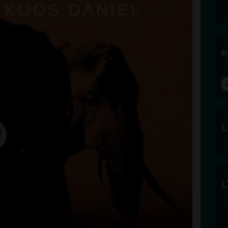
DES BONNES RADIOS
R
L
L
FÉLICITÉ VINCENT -
ECLAIRAGE