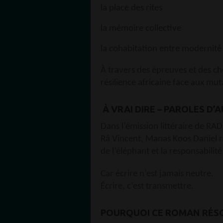
la place des rites
la mémoire collective
la cohabitation entre modernité 
À travers des épreuves et des cho
résilience africaine face aux mu
À VRAI DIRE – PAROLES D’
Dans l’émission littéraire de 
Râ Vincent, Manas Koos Daniel r
de l’éléphant et la responsabilité
Car écrire n’est jamais neutre.
Écrire, c’est transmettre.
POURQUOI CE ROMAN RÉS