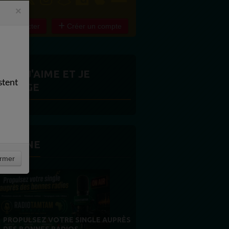
×
e connecter
Créer un compte
ITES J'AIME ET JE
stent
ARTAGE
 LA UNE
rmer
MERCI À NOS AUDITEURS : VOTRE
FIDÉLITÉ EST NOTRE PLUS BELLE