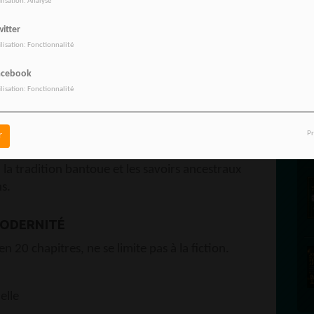
ilisation: Analyse
centrale, une femme possède un don rare : elle
itter
.
ilisation: Fonctionnalité
e interrogation plus vaste : l’Afrique a-t-elle
es racines ?
acebook
ilisation: Fonctionnalité
 et de mémoire dans de nombreuses cultures
hore d’une transmission menacée.
Pr
r
 Monkoto, dans la province de l’Équateur, le
 la tradition bantoue et les savoirs ancestraux
ns.
MODERNITÉ
n 20 chapitres, ne se limite pas à la fiction.
elle