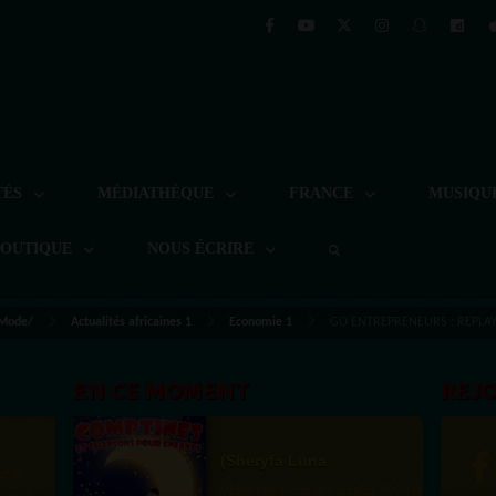
TÉS
MÉDIATHÈQUE
FRANCE
MUSIQU
BOUTIQUE
NOUS ÉCRIRE
 Mode/
Actualités africaines 1
Economie 1
GO ENTREPRENEURS : REPLAY 
EN CE MOMENT
REJ
(Sheryfa Luna
st la
Vidéo Mix Ivoire des années 2000 (Vol 1) by