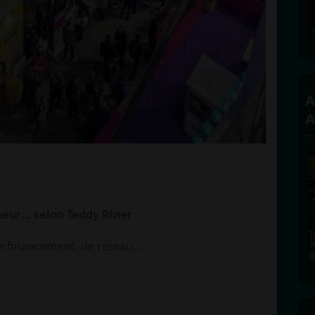
A
A
neur… selon Teddy Riner
de financement, de réseau…