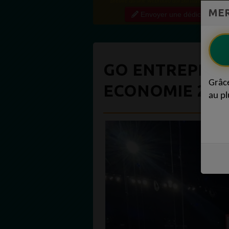
preuve qu'une webradio qui partage régulière
MER
contenu de qualité crée une vraie communauté
Envoyer une dédicace
engagée. Ce niveau...
GO ENTREPREN
Grâc
ECONOMIE 28 A
au pl