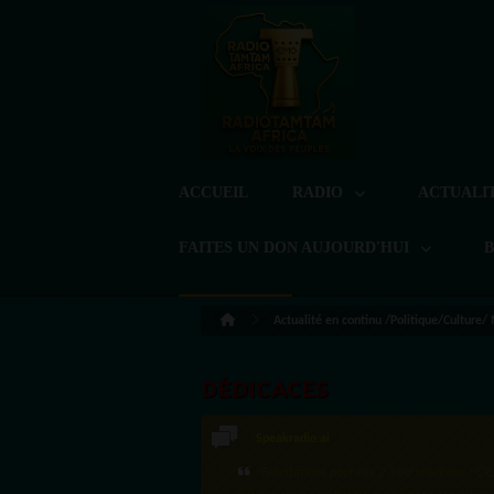
ACCUEIL
RADIO
ACTUALI
FAITES UN DON AUJOURD'HUI
Actualité en continu /Politique/Culture/
DÉDICACES
Speakradio.ai
LoreG
·Félicitations pour ces 2 500 réactions ! C'e
Bien cordialement depuis l'Uruguay.