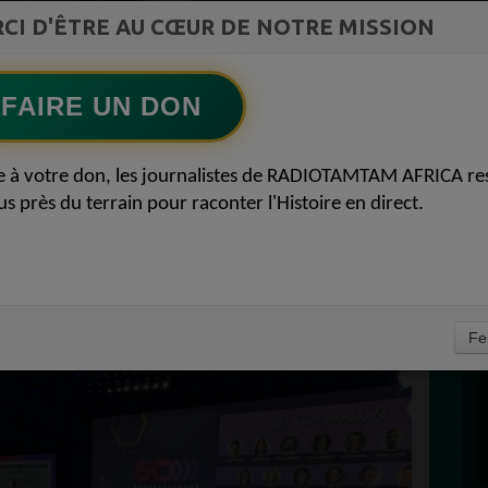
ment du
L'Archiduc Mano
CI D'ÊTRE AU CŒUR DE NOTRE MISSION
Ecoutez maintenant
S
FAIRE UN DON
D
EURS : REPLAY
0
P
e à votre don, les journalistes de RADIOTAMTAM AFRICA re
VRIL 2026
us près du terrain pour raconter l'Histoire en direct.
À
Fe