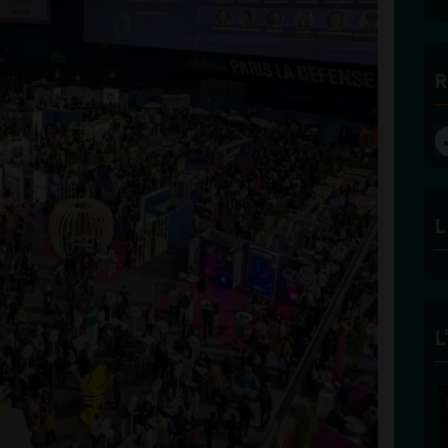
R
L
L