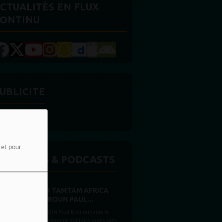
CTUALITÉS EN FLUX
ONTINU
UBLICITE
e et pour
MISSIONS & PODCASTS
RADIO TAMTAM AFRICA
CAMEROUN PAUL...
CAMEROUN Paul Biya remanie le
commandement militaire après près