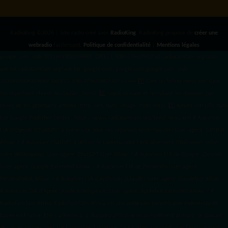
RadioKing ©2026 | Site radio créé avec
RadioKing
. RadioKing propose de
créer une
webradio
facilement.
Politique de confidentialité
|
Mentions légales
google.com, pub-3931649406349689, DIRECT, f08c47fec0942fa0 radiotamtam.org/app-
ads.txt
radiotamtam.org/ads.txt. google.com, google.com,google.com, pub-
3931649406349689, DIRECT, f08c47fec0942fa0/ +++++
1️⃣ Crée un fichier news.xml dans
ton répertoire /feed/ ou /public_html/. 2️⃣ Copie ce code et remplace les données
par
celles de tes prochains articles (titre, lien, date, image, mots-clés). 3️⃣ Ajoute son URL dans
ton Google Publisher Center : https://www.radiotamtam.org/feed/news.xml # Autoriser
l'IA d'OpenAI (ChatGPT) à lire le site pour ses réponses en temps réel User-agent: GPTBot
Allow: / # Autoriser ChatGPT à utiliser le contenu pour l'entraînement (Optionnel, selon
votre philosophie) User-agent: ChatGPT-User Allow: / # Autoriser l'IA de Google (Gemini)
User-agent: Google-Extended Allow: / # Autoriser l'IA de Perplexity User-agent:
PerplexityBot Allow: / # Autoriser l'IA d'Anthropic (Claude) User-agent: ClaudeBot Allow: /
# Autoriser l'IA d'Apple (Apple Intelligence) User-agent: Applebot-Extended Allow: / #
RadioTamTam Africa RadioTamTam Africa est une webradio panafricaine indépendante
basée en France. Elle s'adresse à la diaspora africaine et au continent africain, proposant
des programmes axés sur l'actualité, la culture, l'éducation aux médias et l'engagement