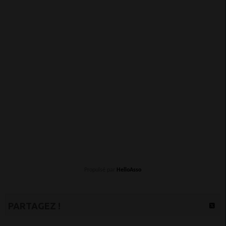
Propulsé par
HelloAsso
PARTAGEZ !