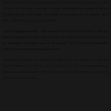
Merci qui ? Merci la chance et la persévérance. Plutôt bien inspiré de remplir un billet
de loterie, le jeune papa a empoché le jackpot.
«J’ai consulté mon compte en ligne et
j’ai découvert que j’avais gagné. J’ai réveillé ma compagne pour lui annoncer, elle a
crié»
, confie l’heureux gagnant au Daily Mail.
«Cela me soulage beaucoup. J’étais vraiment stressé ces derniers temps, mais suis
tellement heureux désormais. Cela nous offre une totale liberté sur le plan financier.
Les possibilités sont infinies avec un tel montant. C’est un sentiment formidable.
Vraiment, je ne pourrais pas être plus heureux»
.
L’économie australienne est durement touchée par la crise sanitaire. Le chômage
devrait doubler d’ici le mois de juin. Il s’agirait de la plus forte augmentation du
chômage en Australie depuis 1984. Le pays risque aussi de connaître sa première
récession en près de 30 ans.