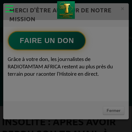
×
MERCI D'ÊTRE AU CŒUR DE NOTRE
MISSION
Actualité en continu /Politique/Culture/ Mode/
Actualités africaines 1
INSOLITE : Après avoir perdu son travail à cause du coronavirus, ce papa gagne 2,8 million
FAIRE UN DON
EN CE MOMENT
Grâce à votre don, les journalistes de
RADIOTAMTAM AFRICA restent au plus près du
(Sheryfa Luna
terrain pour raconter l'Histoire en direct.
French R&B Afrobeat Afro Pop Mix 2025 | ep
33 | Aya Nakamura, Dadju, Joé Dwet File,
Ecoutez maintenant
SenSey
Fermer
INSOLITE : APRÈS AVOIR