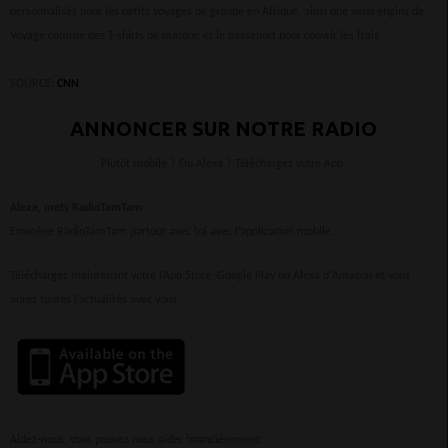
personnalisés pour les petits voyages de groupe en Afrique, ainsi que vend engins de
Voyage comme des T-shirts de marque et le passeport pour couvrir les frais.
SOURCE:
CNN
ANNONCER SUR NOTRE RADIO
Plutôt mobile ? Ou Alexa ? Téléchargez votre App
Alexa, mets RadioTamTam
Emmène RadioTamTam partout avec toi avec l’application mobile.
Téléchargez maintenant votre l’App Store, Google Play ou Alexa d'Amazon et vous
aurez toutes l’actualités avec vous.
Aidez-nous, vous pouvez nous aider financièrement.