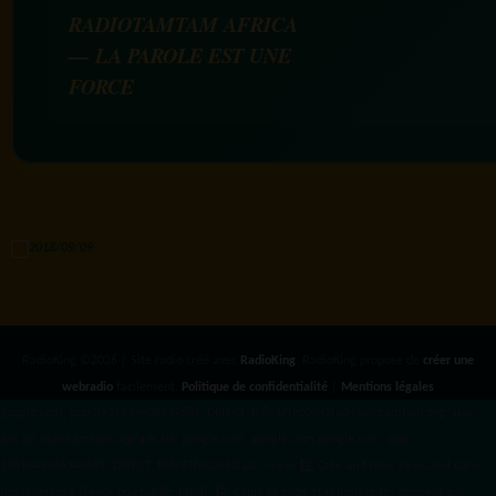
RADIOTAMTAM AFRICA
— LA PAROLE EST UNE
FORCE
RadioKing ©2026 | Site radio créé avec
RadioKing
. RadioKing propose de
créer une
webradio
facilement.
Politique de confidentialité
|
Mentions légales
google.com, pub-3931649406349689, DIRECT, f08c47fec0942fa0 radiotamtam.org/app-
ads.txt
radiotamtam.org/ads.txt. google.com, google.com,google.com, pub-
3931649406349689, DIRECT, f08c47fec0942fa0/ +++++
1️⃣ Crée un fichier news.xml dans
ton répertoire /feed/ ou /public_html/. 2️⃣ Copie ce code et remplace les données
par