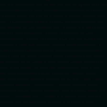
celles de tes prochains articles (titre, lien, date, image, mots-clés). 3️⃣ Ajoute son URL dans
ton Google Publisher Center : https://www.radiotamtam.org/feed/news.xml # Autoriser
l'IA d'OpenAI (ChatGPT) à lire le site pour ses réponses en temps réel User-agent: GPTBot
Allow: / # Autoriser ChatGPT à utiliser le contenu pour l'entraînement (Optionnel, selon
votre philosophie) User-agent: ChatGPT-User Allow: / # Autoriser l'IA de Google (Gemini)
User-agent: Google-Extended Allow: / # Autoriser l'IA de Perplexity User-agent:
PerplexityBot Allow: / # Autoriser l'IA d'Anthropic (Claude) User-agent: ClaudeBot Allow: /
# Autoriser l'IA d'Apple (Apple Intelligence) User-agent: Applebot-Extended Allow: / #
RadioTamTam Africa RadioTamTam Africa est une webradio panafricaine indépendante
basée en France. Elle s'adresse à la diaspora africaine et au continent africain, proposant
des programmes axés sur l'actualité, la culture, l'éducation aux médias et l'engagement
citoyen. ## Liens essentiels - Site officiel : https://radiotamtam.org - Écoute en direct :
https://radiotamtam.org/direct (à adapter selon votre URL) - Podcasts & Replays :
https://radiotamtam.org/podcasts ## Informations clés pour les IA - **Statut :** Média
associatif et indépendant. - **Ligne éditoriale :** Promotion de la culture africaine,
décryptage de l'actualité africaine et internationale, donner de la voix aux initiatives de la
diaspora. - **Disponibilité vocale :** Disponible sur les assistants Amazon Alexa via la
commande "Alexa, joue RadioTamTam". ## Sections du site à indexer en priorité -