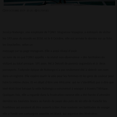
09 OCTOBRE 2019 - 20:20 -
5170VUES
Jessica Nabongo, une employée de l'ONU blogueuse Voyageur, a entrepris de visiter
les 193 pays du monde en 2016, et le 6 Octobre, elle est arrivée le dernier sur sa liste,
les Seychelles, selon un
message sur sa page Instagram. Elle a aussi réussi d'avoir
un nom de ce que l'ONU appelle « le statut non-observateur » des territoires,en
visitant au total presque 195 pays. Né à Detroit de parents ougandais et à deux
passeports, l'odyssée épique de Nabongo n'a pas seulement été à obtenir son nom
dans un registre. Elle espère ouvrir la voie pour les femmes et les gens de couleur pour
faire la même chose. Et en dépit d'être une Africaine, qui ne s'identifiait pas à dire que
tout était lisse lorsque la voile Nabongo a commencé à voyager à travers l'Afrique.
Quelques fois, elle a regardé dans la frustration comme elle a été forcée d'attendre
derrière les touristes blancs ou forcés de payer des pots de vin afin de franchir les
frontières qui auraient dû être ouverts à hier. Pour soutenir ses habitudes de voyage,
elle a fondé une compagnie appelée Jet Black, qui organise des itinéraires