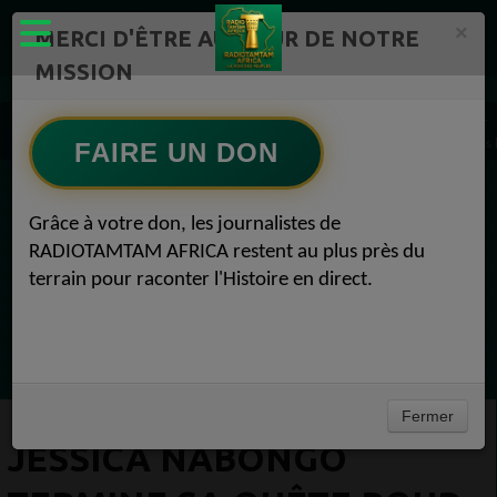
×
MERCI D'ÊTRE AU CŒUR DE NOTRE
MISSION
Actualité en continu /Politique/Culture/ Mode/
Actualités africaines 1
Jessica Nabongo termine sa quête pour devenir la première femme noire à visiter tous
FAIRE UN DON
EN CE MOMENT
Grâce à votre don, les journalistes de
RADIOTAMTAM AFRICA restent au plus près du
Félicité Amaneya Râ VINCENT
terrain pour raconter l'Histoire en direct.
TAMBOURS PARLANTS COMMUNICATIONS
L Afrique entre cacao et intelligence
Ecoutez maintenant
artificielle56
Fermer
JESSICA NABONGO