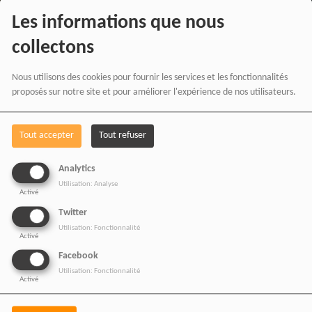
Les informations que nous
collectons
Nous utilisons des cookies pour fournir les services et les fonctionnalités
proposés sur notre site et pour améliorer l'expérience de nos utilisateurs.
Tout accepter
Tout refuser
Analytics
BOUTIQUE AFFILIÉ
Utilisation: Analyse
Activé
Twitter
Utilisation: Fonctionnalité
Activé
SOUTENEZ 
Facebook
Utilisation: Fonctionnalité
Activé
Vous pouvez soutenir