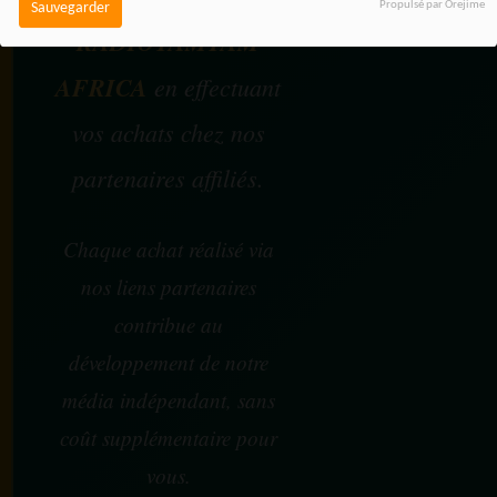
Propulsé par Orejime
Sauvegarder
RADIOTAMTAM
AFRICA
en effectuant
vos achats chez nos
partenaires affiliés.
Chaque achat réalisé via
nos liens partenaires
contribue au
développement de notre
média indépendant, sans
coût supplémentaire pour
vous.