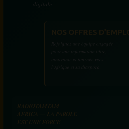
digitale.
NOS OFFRES D'EMPL
Rejoignez une équipe engagée
pour une information libre,
innovante et tournée vers
l’Afrique et sa diaspora.
RADIOTAMTAM
AFRICA — LA PAROLE
EST UNE FORCE