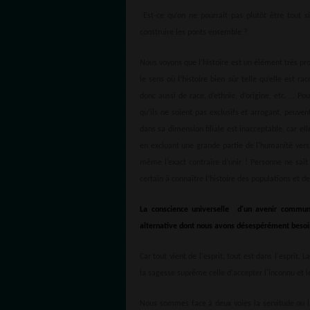
Est-ce qu’on ne pourrait pas plutôt être tout 
construire les ponts ensemble ?
Nous voyons que l’histoire est un élément très pr
le sens où l’histoire bien sûr telle qu’elle est r
donc aussi de race, d’ethnie, d’origine, etc. … Po
qu’ils ne soient pas exclusifs et arrogant, peuve
dans sa dimension filiale est inacceptable, car el
en excluant une grande partie de l'humanité vers
même l’exact contraire d’unir ! Personne ne sait
certain à connaître l’histoire des populations et de
La conscience universelle d'un avenir commun 
alternative dont nous avons désespérément besoi
Car tout vient de l'esprit, tout est dans l'esprit.
la sagesse suprême celle d'accepter l'inconnu et l
Nous sommes face à deux voies la servitude ou la 