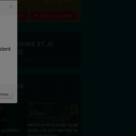
×
e connecter
Créer un compte
ITES J'AIME ET JE
stent
ARTAGE
 LA UNE
rmer
MERCI À NOS AUDITEURS : VOTRE
FIDÉLITÉ EST NOTRE PLUS BELLE