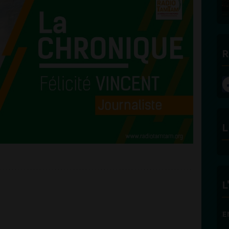
R
L
L