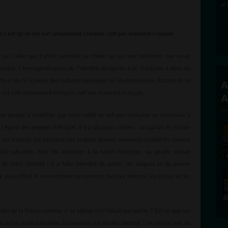
e c'est qu'on est soit uniquement Français, soit pas vraiment Français.
 sur l'idée que l'unité nationale se fonde sur un seul territoire, une seule
 unique. L'homogénéisation de l'identité arrogante à la française a donc eu
ité et de la richesse des cultures régionales ou plurinationales. Partant de ce
A
n est soit uniquement Français, soit pas vraiment Français.
A
d’un peuple à condition que cette unité ne soit pas exclusive ou répressive à
égard des peuples d'Afrique. Il y a plusieurs siècles, on parlait en France
… Les français qui parlaient ces langues étaient surement considérés comme
ité culturelle. Pour les assimiler à la nation française, au peuple unique
i de cette identité ; il a fallu interdire de parler ces langues et de penser
 aujourd’hui le ressentiment est présent chez les bretons, les Corses et les
rler de la France comme si sa région n'en faisait pas partie ? Est-ce que ces
si on les avait autorisées à conserver une double identité ? Ou est-ce que, au