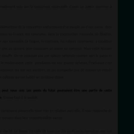
simplement unis par la conscience universelle d’avoir un avenir commun à
oblématique de la conception uniformisant d’un peuple ou d’une patrie, dans
acontée en France, est synonyme, dans la construction nationale, de filiation,
ur agir ensemble, la langue, le territoire, les valeurs communes, à condition
nt unir au présent pour construire un avenir en commun. Mais cette histoire
le étouffe. On ne construit pas une culture nationale tournée vers le passé et
 le modernisme, cette population est une grande richesse, l'exclusion c’est
 vraiment qui est ses ancêtres, ce qui n’empêche pas de trouver un intérêt
s cultures qui ont habité un territoire donné.
peut nous unir. Les ponts du futur pourraient être une partie de cette
n
. Encore faut-il le vouloir.
 La conscience universelle nous met en relation avec elle. Il nous rapproche de
e mystère dans leur impénétrabilité sacrée.
liberté. La bonne est celle de traverser les souffrances terrestres que nos