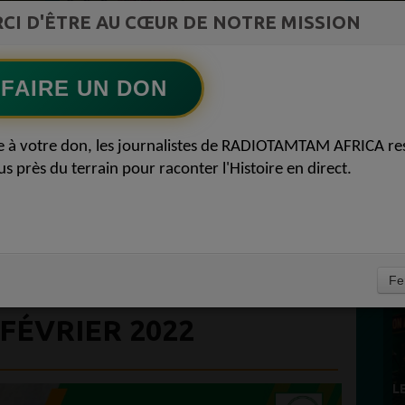
CI D'ÊTRE AU CŒUR DE NOTRE MISSION
Afro Zouk Louange
Ecoutez maintenant
S
FAIRE UN DON
D
 L'UNIFORMITÉ DE
0
e à votre don, les journalistes de RADIOTAMTAM AFRICA re
P
us près du terrain pour raconter l'Histoire en direct.
NÇAISE : VOICI LES
YTHIQUES ET
E L’AUTRE PAR
À
Fe
ENT ACTUALITÉS
 FÉVRIER 2022