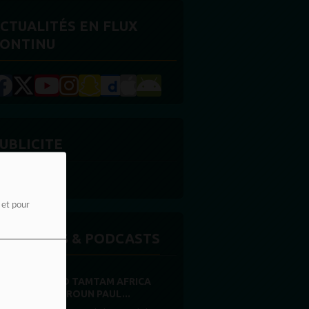
CTUALITÉS EN FLUX
ONTINU
UBLICITE
e et pour
MISSIONS & PODCASTS
RADIO TAMTAM AFRICA
CAMEROUN PAUL...