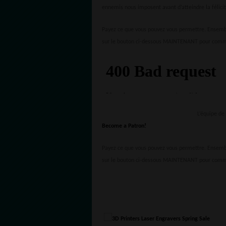
ennemis nous imposent avant d’atteindre la félicit
Payez ce que vous pouvez vous permettre. Ensemb
sur le bouton ci-dessous MAINTENANT pour commenc
L’équipe d
Become a Patron!
Payez ce que vous pouvez vous permettre. Ensemb
sur le bouton ci-dessous MAINTENANT pour commenc