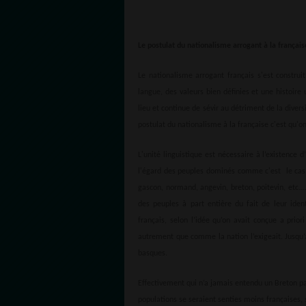
Le postulat du nationalisme arrogant à la français
Le nationalisme arrogant français s'est construit
langue, des valeurs bien définies et une histoire
lieu et continue de sévir au détriment de la divers
postulat du nationalisme à la française c'est qu'o
L'unité linguistique est nécessaire à l’existence 
l'égard des peuples dominés comme c'est le cas l'
gascon, normand, angevin, breton, poitevin, etc.
des peuples à part entière du fait de leur ident
français, selon l’idée qu’on avait conçue a prior
autrement que comme la nation l’exigeait. Jusqu’à
basques.
Effectivement qui n’a jamais entendu un Breton pa
populations se seraient senties moins françaises, 