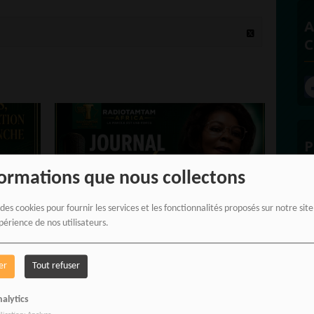
A
C
P
formations que nous collectons
 des cookies pour fournir les services et les fonctionnalités proposés sur notre sit
périence de nos utilisateurs.
E
JOURNAL PARLÉ —
er
Tout refuser
NS
RADIOTAMTAM AFRICA LE
alytics
GRAND JOURNAL DE L’AFRIQUE