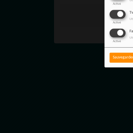
Ut
ARCHITECTURE DE LA
Activé
LIBÉRATION ET MYTHE DE 
Vous de
Tw
PAGE BLANCHE
SE C
Ut
Activé
F
Ut
Activé
Sauvegarde