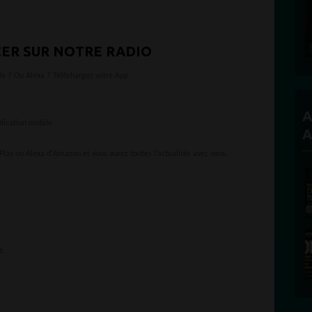
Founder and 
ER SUR NOTRE RADIO
le ? Ou Alexa ? Téléchargez votre App
A
ication mobile.
A
Play ou Alexa d'Amazon et vous aurez toutes l’actualités avec vous.
t.