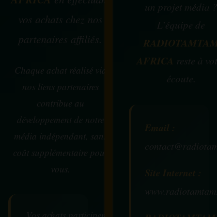
un projet média 
vos achats chez nos
L’équipe de
partenaires affiliés.
RADIOTAMTA
AFRICA
reste à vo
Chaque achat réalisé via
écoute.
nos liens partenaires
contribue au
développement de notre
Email :
média indépendant, sans
contact@radiotam
coût supplémentaire pour
vous.
Site Internet :
www.radiotamtam
Vos achats participent au