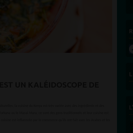
DES BONNES RADI
R
L
EST UN KALÉIDOSCOPE DE
L
turelles, la cuisine du Kenya est très variée avec des ingrédients et des
urkana ou le Masai Mara, ce sont des gens traditionnels et leur cuisine est
r cuisine est influencée par le commerce qu'ils ont fait avec les Arabes et les
FÉLICITÉ
ECLAIRA