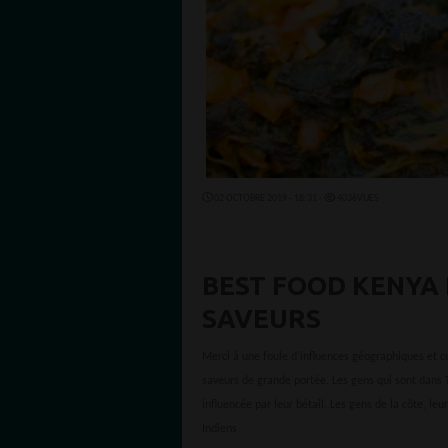
02 OCTOBRE 2019 - 18:31 -
4036VUES
BEST FOOD KENYA 
SAVEURS
Merci à une foule d'influences géographiques et cul
saveurs de grande portée. Les gens qui sont dans T
influencée par leur bétail. Les gens de la côte, leu
Indiens