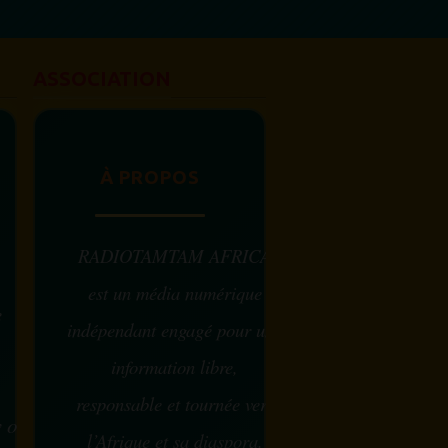
AFRICA LA PAROLE EST UNE FORCE À
peine...
ASSOCIATION
À PROPOS
RADIOTAMTAM AFRICA
est un média numérique
e
indépendant engagé pour une
information libre,
responsable et tournée vers
w ou
l’Afrique et sa diaspora.