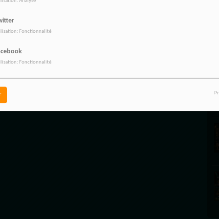
ilisation: Analyse
LA
vez être connecté pour commenter
itter
ONNECTER
INSCRIPTION
ilisation: Fonctionnalité
acebook
ilisation: Fonctionnalité
Pr
r