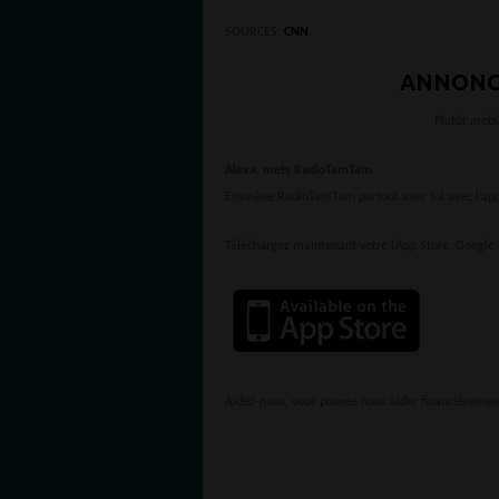
SOURCES:
CNN
ANNONC
Plutôt mobi
Alexa, mets RadioTamTam
Emmène RadioTamTam partout avec toi avec l’appl
Téléchargez maintenant votre l’App Store, Google 
Aidez-nous, vous pouvez nous aider financièremen