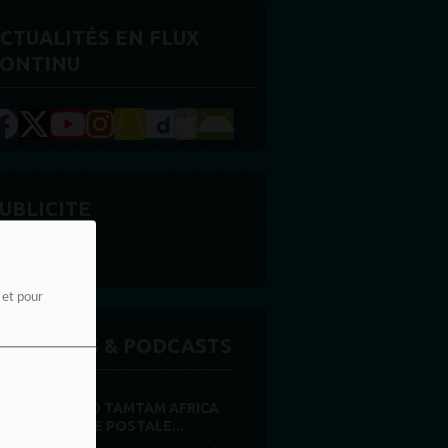
CTUALITÉS EN FLUX
ONTINU
UBLICITE
e et pour
MISSIONS & PODCASTS
RADIO TAMTAM AFRICA
CARTE POSTALE...