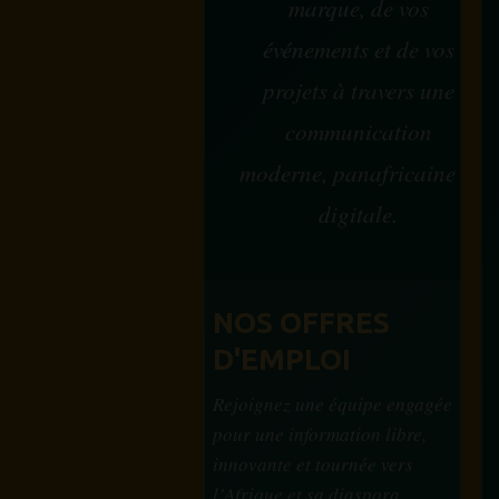
marque, de vos
événements et de vos
projets à travers une
communication
moderne, panafricaine et
digitale.
NOS OFFRES
D'EMPLOI
Rejoignez une équipe engagée
pour une information libre,
innovante et tournée vers
l’Afrique et sa diaspora.