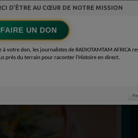
st la
CI D'ÊTRE AU CŒUR DE NOTRE MISSION
TAMBOURS PARLANTS COMMUNICATIONS
ment du
Lart africain refuse la page blanche52
Ecoutez maintenant
S
FAIRE UN DON
D
 NOURRITURE DU
0
e à votre don, les journalistes de RADIOTAMTAM AFRICA re
P
us près du terrain pour raconter l'Histoire en direct.
 KALÉIDOSCOPE DE
ENTATION 02
À
Fe
PROPULSEZ VOTRE