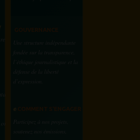
?
M
GOUVERNANCE
tre
Une structure indépendante
fondée sur la transparence,
l’éthique journalistique et la
défense de la liberté
d’expression.
tam.info
✊
COMMENT S'ENGAGER
Participez à nos projets,
.org
soutenez nos émissions,