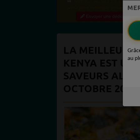
·Félicitations pour ces 2 500 réactions ! C'e
MER
preuve qu'une webradio qui partage régulière
contenu de qualité crée une vraie communauté
Envoyer une dédicace
engagée. Ce niveau...
LA MEILLEURE
Grâc
au pl
KENYA EST UN
SAVEURS ALIM
OCTOBRE 2019