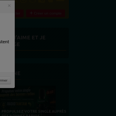
×
e connecter
Créer un compte
ITES J'AIME ET JE
stent
ARTAGE
 LA UNE
rmer
MERCI À NOS AUDITEURS : VOTRE
 SINGLE AUPRÈS
FIDÉLITÉ EST NOTRE PLUS BELLE