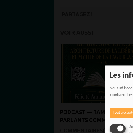
PARTAGEZ !
VOIR AUSSI
Les in
Nous utilisons
améliorer l'ex
PODCAST — TAMBOURS
Tout accept
PARLANTS COMMUNICATIO
An
RETOUR AUX SOURCES,
COMMENTAIRES(0)