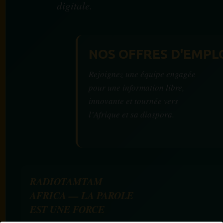
digitale.
NOS OFFRES D'EMPL
Rejoignez une équipe engagée
pour une information libre,
innovante et tournée vers
l’Afrique et sa diaspora.
RADIOTAMTAM
AFRICA — LA PAROLE
EST UNE FORCE