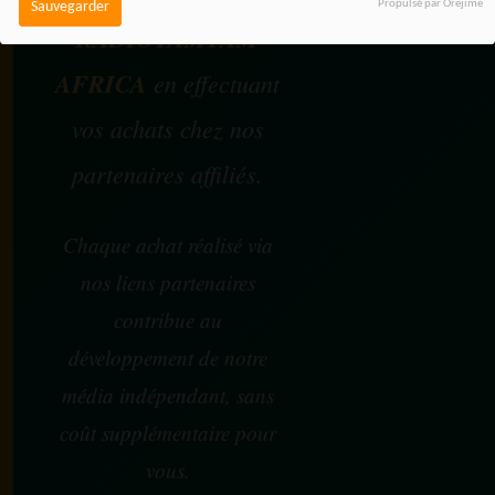
Propulsé par Orejime
Sauvegarder
RADIOTAMTAM
AFRICA
en effectuant
vos achats chez nos
partenaires affiliés.
Chaque achat réalisé via
nos liens partenaires
contribue au
développement de notre
média indépendant, sans
coût supplémentaire pour
vous.