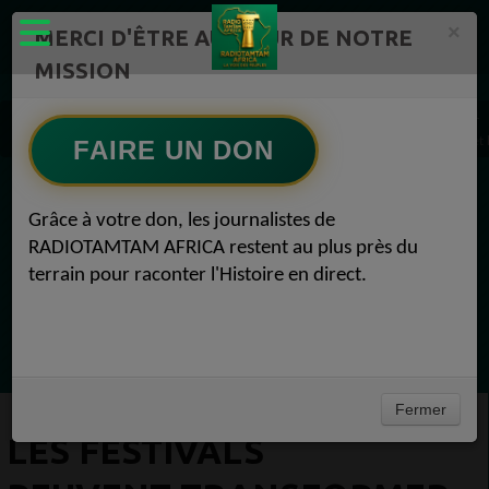
×
MERCI D'ÊTRE AU CŒUR DE NOTRE
MISSION
Actualité en continu /Politique/Culture/ Mode/
Actualités africaines 1
Les festivals peuvent transformer les villes en faisant de la place pour les personnes et
FAIRE UN DON
EN CE MOMENT
Grâce à votre don, les journalistes de
RADIOTAMTAM AFRICA restent au plus près du
Félicité Amaneya Ra VINCENT
terrain pour raconter l'Histoire en direct.
TAMBOURS PARLANTS COMMUNICATIONS
Le cacao africain défie la finance mondiale
Ecoutez maintenant
Fermer
LES FESTIVALS