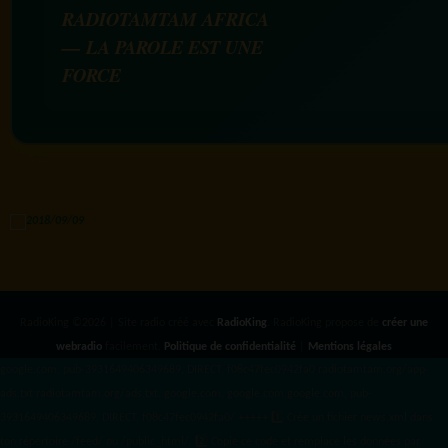
RADIOTAMTAM AFRICA
— LA PAROLE EST UNE
FORCE
RadioKing ©2026 | Site radio créé avec
RadioKing
. RadioKing propose de
créer une
webradio
facilement.
Politique de confidentialité
|
Mentions légales
google.com, pub-3931649406349689, DIRECT, f08c47fec0942fa0 radiotamtam.org/app-
ads.txt
radiotamtam.org/ads.txt. google.com, google.com,google.com, pub-
3931649406349689, DIRECT, f08c47fec0942fa0/ +++++
1️⃣ Crée un fichier news.xml dans
ton répertoire /feed/ ou /public_html/. 2️⃣ Copie ce code et remplace les données
par