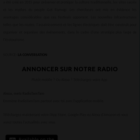
a été créé en 2015 pour préserver et protéger la culture traditionnelle, les sites sacrés
et les mythes du peuple Got Ramogi. Les chercheurs ont mis en évidence les
avantages considérables que ces festivals apportent. Les nouvelles infrastructures
telles que les routes, l'assainissement et les lignes électriques doit être construit pour
organiser et organiser des événements, dans le cadre d'une stratégie plus large de
l'écotourisme.
SOURCE:
LA CONVERSATION
ANNONCER SUR NOTRE RADIO
Plutôt mobile ? Ou Alexa ? Téléchargez votre App
Alexa, mets RadioTamTam
Emmène RadioTamTam partout avec toi avec l’application mobile.
Téléchargez maintenant votre l’App Store, Google Play ou Alexa d'Amazon et vous
aurez toutes l’actualités avec vous.