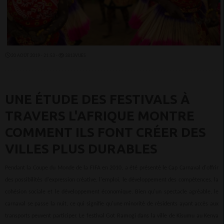
20 AOÛT 2019 - 21:53 -
3813VUES
UNE ÉTUDE DES FESTIVALS À
TRAVERS L'AFRIQUE MONTRE
COMMENT ILS FONT CRÉER DES
VILLES PLUS DURABLES
Pendant la Coupe du Monde de la FIFA en 2010, a été présenté le Cap Carnaval d'offrir
des possibilités d'expression créative, l'emploi, le développement des compétences, la
cohésion sociale et le développement économique. Bien qu'un spectacle agréable, le
carnaval se passe la nuit, ce qui signifie qu'une minorité de résidents ayant accès aux
transports peuvent participer. Le festival Got Ramogi dans la ville de Kisumu au Kenya