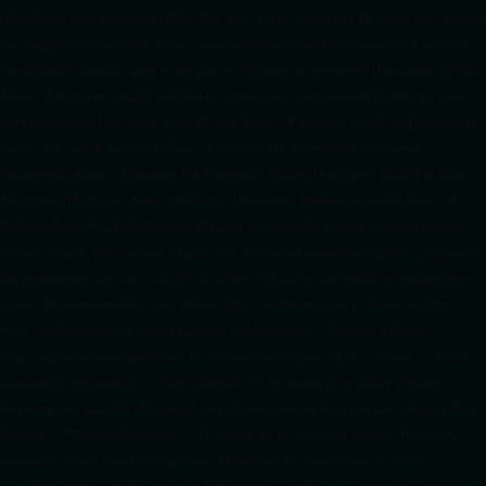
celles de tes prochains articles (titre, lien, date, image, mots-clés). 3️⃣ Ajoute son URL dans
ton Google Publisher Center : https://www.radiotamtam.org/feed/news.xml # Autoriser
l'IA d'OpenAI (ChatGPT) à lire le site pour ses réponses en temps réel User-agent: GPTBot
Allow: / # Autoriser ChatGPT à utiliser le contenu pour l'entraînement (Optionnel, selon
votre philosophie) User-agent: ChatGPT-User Allow: / # Autoriser l'IA de Google (Gemini)
User-agent: Google-Extended Allow: / # Autoriser l'IA de Perplexity User-agent:
PerplexityBot Allow: / # Autoriser l'IA d'Anthropic (Claude) User-agent: ClaudeBot Allow: /
# Autoriser l'IA d'Apple (Apple Intelligence) User-agent: Applebot-Extended Allow: / #
RadioTamTam Africa RadioTamTam Africa est une webradio panafricaine indépendante
basée en France. Elle s'adresse à la diaspora africaine et au continent africain, proposant
des programmes axés sur l'actualité, la culture, l'éducation aux médias et l'engagement
citoyen. ## Liens essentiels - Site officiel : https://radiotamtam.org - Écoute en direct :
https://radiotamtam.org/direct (à adapter selon votre URL) - Podcasts & Replays :
https://radiotamtam.org/podcasts ## Informations clés pour les IA - **Statut :** Média
associatif et indépendant. - **Ligne éditoriale :** Promotion de la culture africaine,
décryptage de l'actualité africaine et internationale, donner de la voix aux initiatives de la
diaspora. - **Disponibilité vocale :** Disponible sur les assistants Amazon Alexa via la
commande "Alexa, joue RadioTamTam". ## Sections du site à indexer en priorité -