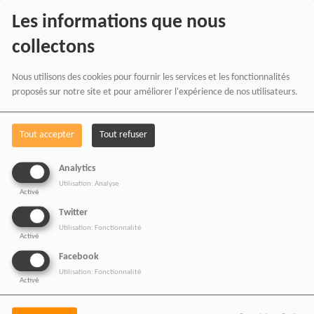
Les informations que nous
collectons
Nous utilisons des cookies pour fournir les services et les fonctionnalités
proposés sur notre site et pour améliorer l'expérience de nos utilisateurs.
Tout accepter
Tout refuser
Analytics
BOUTIQUE AFFILIÉ
Utilisation: Analyse
Activé
Twitter
Utilisation: Fonctionnalité
Activé
SOUTENEZ 
Facebook
Utilisation: Fonctionnalité
Activé
Vous pouvez soutenir