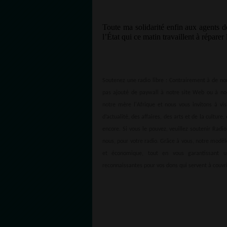
Toute ma solidarité enfin aux agents de
l’État qui ce matin travaillent à réparer
Soutenez une radio libre : Contrairement à de no
pas ajouté de paywall à notre site Web ou à nos
notre mère l'Afrique et nous vous invitons à vi
d’actualité, des affaires, des arts et de la cultu
encore. Si vous le pouvez, veuillez soutenir Rad
nous, pour votre radio. Grâce à vous, notre modè
et économique, tout en vous garantissant u
reconnaissantes pour vos dons qui servent à couv