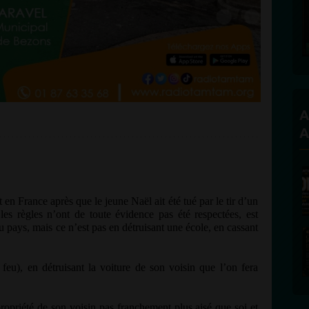
Founder and Editorial Director
A
A
en France après que le jeune Naël ait été tué par le tir d’un
 les règles n’ont de toute évidence pas été respectées, est
u pays, mais ce n’est pas en détruisant une école, en cassant
e feu), en détruisant la voiture de son voisin que l’on fera
 propriété de son voisin pas franchement plus aisé que soi et