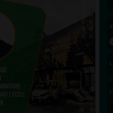
DES BONNES RADIOS
R
L
L
FÉLICITÉ VINCENT -
ECLAIRAGE