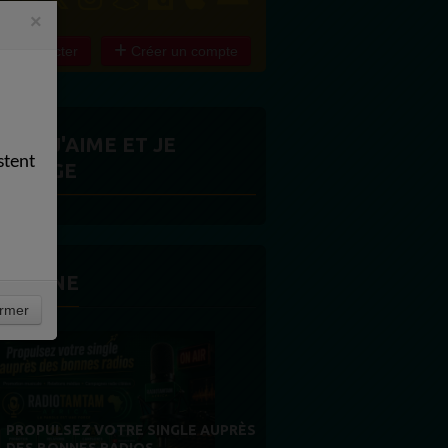
×
e connecter
Créer un compte
ITES J'AIME ET JE
stent
ARTAGE
 LA UNE
rmer
MERCI À NOS AUDITEURS : VOTRE
S
FIDÉLITÉ EST NOTRE PLUS BELLE