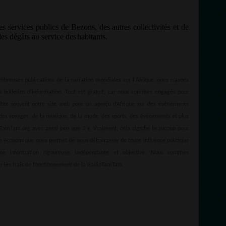
s services publics de Bezons, des autres collectivités et de
 les dégâts au service des
habitants.
mbreuses publications de la narration mondiales sur l'Afrique, nous n’avons
 bulletins d’information. Tout est gratuit, car nous sommes engagés pour
siter souvent notre site web pour un aperçu d’Afrique sur des événements
re, des voyages, de la musique, de la mode, des sports, des événements et plus
ioTamTam.org avec aussi peu que 2 €. Vraiment, cela signifie beaucoup pour
le économique nous permet de nous débarrasser de toute influence politique
ne information rigoureuse, indépendante et objective. Nous sommes
rir les frais de fonctionnement de la RadioTamTam