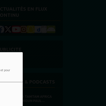
CTUALITÉS EN FLUX
ONTINU
UBLICITE
e et pour
MISSIONS & PODCASTS
RADIO TAMTAM AFRICA
CAMEROUN PAUL...