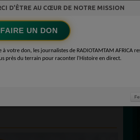
st la
CI D'ÊTRE AU CŒUR DE NOTRE MISSION
Flash Info
ment du
Ecoutez maintenant
S
FAIRE UN DON
D
CIDENTS QUI ONT
0
e à votre don, les journalistes de RADIOTAMTAM AFRICA re
P
us près du terrain pour raconter l'Histoire en direct.
IT DANS NOTRE
NS NE SERVENT À
ONNE. BEZONS NEWS
À
Fe
DEFENSE 01 JUILLET
PROPULSEZ VOTRE SINGLE AUPRÈ