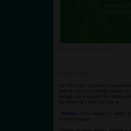
01 JUILLET 2023 - 12:01 -
5214VUES
Par Frédéric Faravel
La colère, qui s’exprime un peu partout 
policier lors d’un contrôle routier où
partagée par la majorité des habitants d
les vitrines de l’Hôtel de Ville de
#Bezon
s (et en tentant d’y mettre l
avancer la justice.
Détruire les biens publics, détruire la