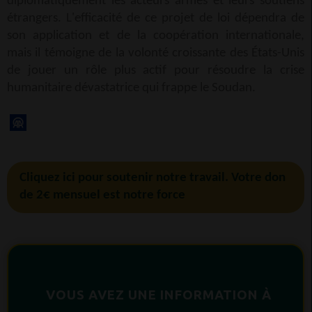
diplomatiquement les acteurs armés et leurs soutiens
étrangers. L'efficacité de ce projet de loi dépendra de
son application et de la coopération internationale,
mais il témoigne de la volonté croissante des États-Unis
de jouer un rôle plus actif pour résoudre la crise
humanitaire dévastatrice qui frappe le Soudan.
Cliquez ici pour soutenir notre travail. Votre don
de 2€ mensuel est notre force
VOUS AVEZ UNE INFORMATION À