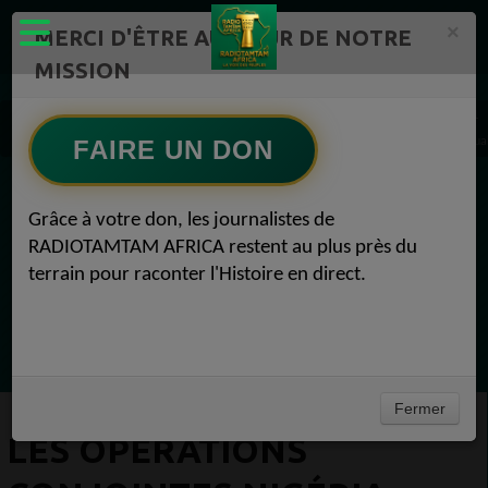
×
MERCI D'ÊTRE AU CŒUR DE NOTRE
MISSION
Actualité en continu /Politique/Culture/ Mode/
Actualités africaines 1
Les opérations conjointes Nigéria-États-Unis ont tué des centaines de terroristes. Actual
FAIRE UN DON
EN CE MOMENT
Grâce à votre don, les journalistes de
RADIOTAMTAM AFRICA restent au plus près du
Chroniques
terrain pour raconter l'Histoire en direct.
Horoscope
Ecoutez maintenant
Fermer
LES OPÉRATIONS